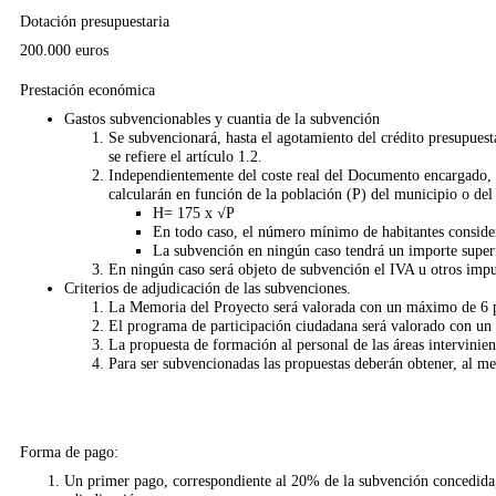
Dotación presupuestaria
200.000 euros
Prestación económica
Gastos subvencionables y cuantia de la subvención
Se subvencionará, hasta el agotamiento del crédito presupues
se refiere el artículo 1.2.
Independientemente del coste real del Documento encargado, a
calcularán en función de la población (P) del municipio o del 
H= 175 x √P
En todo caso, el número mínimo de habitantes conside
La subvención en ningún caso tendrá un importe super
En ningún caso será objeto de subvención el IVA u otros impu
Criterios de adjudicación de las subvenciones.
La Memoria del Proyecto será valorada con un máximo de 6 
El programa de participación ciudadana será valorado con un
La propuesta de formación al personal de las áreas intervini
Para ser subvencionadas las propuestas deberán obtener, al 
Forma de pago:
Un primer pago, correspondiente al 20% de la subvención concedida, 