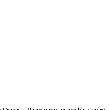
de Cruces y Basurto por un posible cuadro