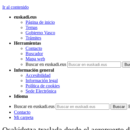
Ir al contenido
euskadi.eus
Página de inicio
Temas
Gobierno Vasco
Trámites
Herramientas
Contacto
Buscador
Mapa web
Buscar en euskadi.eus
Información general
Accesibilidad
Información legal
Política de cookies
Sede Electrónica
Idioma
Buscar en euskadi.eus
Contacto
Mi carpeta
Osakidetza traslada desde el aeropuerto d