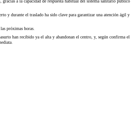
 gracias a la capacidad de respuesta habitual del sistema sanitario público
to y durante el traslado ha sido clave para garantizar una atención ágil y
 las próximas horas.
asurto han recibido ya el alta y abandonan el centro, y, según confirma el
mediata.