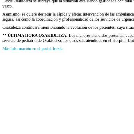
Desde Osakidetza se subraya que la situación está siendo gestionada con total 
vasco.
Asimismo, se quiere destacar la rápida y eficaz intervención de las ambulanci
segura, así como la coordinación y profesionalidad de los servicios de urgenci
Osakidetza continuará monitorizando la evolución de los pacientes, cuya situa
** ÚLTIMA HORA OSAKIDETZA:
Los menores atendidos presentan cuadros
servicio de pediatría de Osakidetza, los otros seis atendidos en el Hospital Un
(Se
Más información en el portal Irekia
abrirá
en
nueva
ventana)