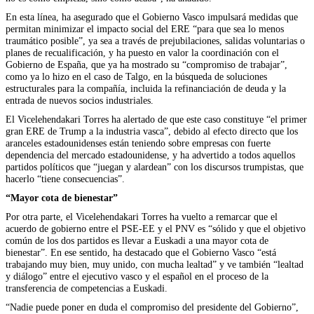
En esta línea, ha asegurado que el Gobierno Vasco impulsará medidas que
permitan minimizar el impacto social del ERE “para que sea lo menos
traumático posible”, ya sea a través de prejubilaciones, salidas voluntarias o
planes de recualificación, y ha puesto en valor la coordinación con el
Gobierno de España, que ya ha mostrado su “compromiso de trabajar”,
como ya lo hizo en el caso de Talgo, en la búsqueda de soluciones
estructurales para la compañía, incluida la refinanciación de deuda y la
entrada de nuevos socios industriales.
El Vicelehendakari Torres ha alertado de que este caso constituye “el primer
gran ERE de Trump a la industria vasca”, debido al efecto directo que los
aranceles estadounidenses están teniendo sobre empresas con fuerte
dependencia del mercado estadounidense, y ha advertido a todos aquellos
partidos políticos que “juegan y alardean” con los discursos trumpistas, que
hacerlo “tiene consecuencias”.
“Mayor cota de bienestar”
Por otra parte, el Vicelehendakari Torres ha vuelto a remarcar que el
acuerdo de gobierno entre el PSE-EE y el PNV es “sólido y que el objetivo
común de los dos partidos es llevar a Euskadi a una mayor cota de
bienestar”. En ese sentido, ha destacado que el Gobierno Vasco “está
trabajando muy bien, muy unido, con mucha lealtad” y ve también “lealtad
y diálogo” entre el ejecutivo vasco y el español en el proceso de la
transferencia de competencias a Euskadi.
“Nadie puede poner en duda el compromiso del presidente del Gobierno”,