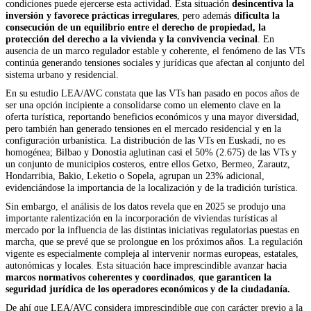
condiciones puede ejercerse esta actividad. Esta situación
desincentiva la
inversión y favorece prácticas irregulares
, pero además
dificulta la
consecución de un equilibrio entre el derecho de propiedad, la
protección del derecho a la vivienda y la convivencia vecinal
. En
ausencia de un marco regulador estable y coherente, el fenómeno de las VTs
continúa generando tensiones sociales y jurídicas que afectan al conjunto del
sistema urbano y residencial.
En su estudio LEA/AVC constata que las VTs han pasado en pocos años de
ser una opción incipiente a consolidarse como un elemento clave en la
oferta turística, reportando beneficios económicos y una mayor diversidad,
pero también han generado tensiones en el mercado residencial y en la
configuración urbanística. La distribución de las VTs en Euskadi, no es
homogénea; Bilbao y Donostia aglutinan casi el 50% (2.675) de las VTs y
un conjunto de municipios costeros, entre ellos Getxo, Bermeo, Zarautz,
Hondarribia, Bakio, Leketio o Sopela, agrupan un 23% adicional,
evidenciándose la importancia de la localización y de la tradición turística.
Sin embargo, el análisis de los datos revela que en 2025 se produjo una
importante ralentización en la incorporación de viviendas turísticas al
mercado por la influencia de las distintas iniciativas regulatorias puestas en
marcha, que se prevé que se prolongue en los próximos años. La regulación
vigente es especialmente compleja al intervenir normas europeas, estatales,
autonómicas y locales. Esta situación hace imprescindible avanzar hacia
marcos normativos coherentes y coordinados
,
que garanticen la
seguridad jurídica de los operadores económicos y de la ciudadanía.
De ahí que LEA/AVC considera imprescindible que con carácter previo a la