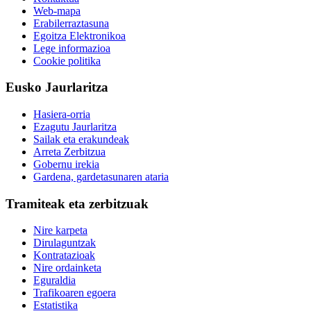
Web-mapa
Erabilerraztasuna
Egoitza Elektronikoa
Lege informazioa
Cookie politika
Eusko Jaurlaritza
Hasiera-orria
Ezagutu Jaurlaritza
Sailak eta erakundeak
Arreta Zerbitzua
Gobernu irekia
Gardena, gardetasunaren ataria
Tramiteak eta zerbitzuak
Nire karpeta
Dirulaguntzak
Kontratazioak
Nire ordainketa
Eguraldia
Trafikoaren egoera
Estatistika