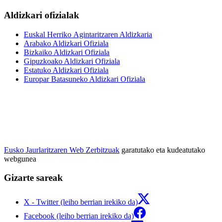
Aldizkari ofizialak
Euskal Herriko Agintaritzaren Aldizkaria
Arabako Aldizkari Ofiziala
Bizkaiko Aldizkari Ofiziala
Gipuzkoako Aldizkari Ofiziala
Estatuko Aldizkari Ofiziala
Europar Batasuneko Aldizkari Ofiziala
Eusko Jaurlaritzaren Web Zerbitzuak
garatutako eta kudeatutako
webgunea
Gizarte sareak
X - Twitter (leiho berrian irekiko da)
Facebook (leiho berrian irekiko da)