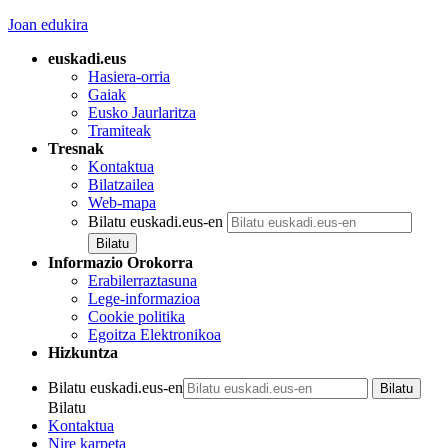
Joan edukira
euskadi.eus
Hasiera-orria
Gaiak
Eusko Jaurlaritza
Tramiteak
Tresnak
Kontaktua
Bilatzailea
Web-mapa
Bilatu euskadi.eus-en
Informazio Orokorra
Erabilerraztasuna
Lege-informazioa
Cookie politika
Egoitza Elektronikoa
Hizkuntza
Bilatu euskadi.eus-en
Bilatu
Kontaktua
Nire karpeta