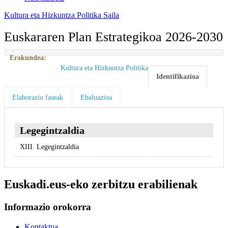
Kultura eta Hizkuntza Politika Saila
Euskararen Plan Estrategikoa 2026-2030
Erakundea:
Kultura eta Hizkuntza Politika
Identifikazioa
Elaborazio faseak
Ebaluazioa
Legegintzaldia
XIII. Legegintzaldia
Euskadi.eus-eko zerbitzu erabilienak
Informazio orokorra
Kontaktua