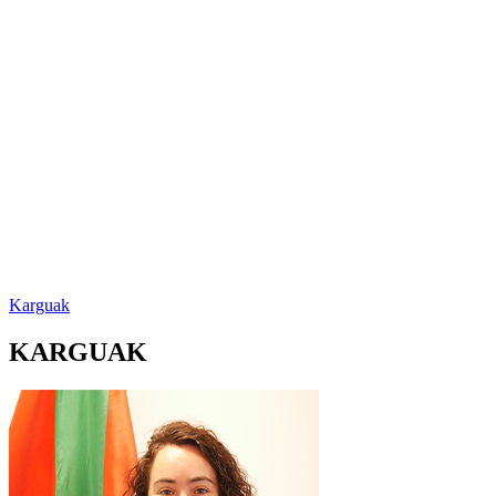
Karguak
KARGUAK