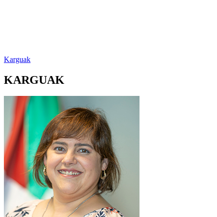
Karguak
KARGUAK