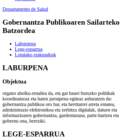
Departamento de Salud
Gobernantza Publikoaren Sailarteko
Batzordea
Laburpena
Lege-esparrua
Lotutako erakundeak
LABURPENA
Objektua
organo aholku-emailea da, eta gai hauei buruzko politikak
koordinatzeaz eta haien jarraipena egiteaz arduratzen da:
gobernantza publikoa oro har, eta herritarrei arreta ematea,
administrazio elektronikoa eta zerbitzu digitalak, datuen eta
informazioaren gobernantza, gardentasuna, parte-hartzea eta
gobernu ona, bereziki.
LEGE-ESPARRUA