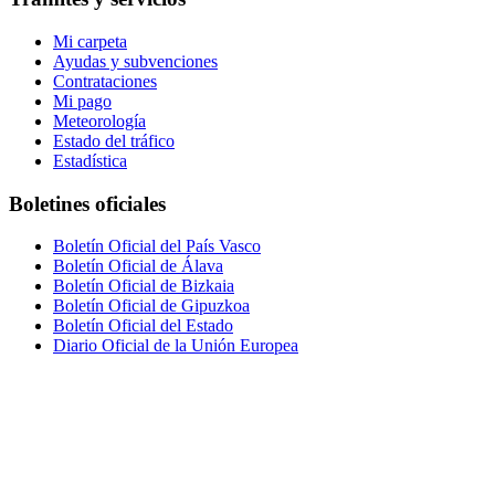
Mi carpeta
Ayudas y subvenciones
Contrataciones
Mi pago
Meteorología
Estado del tráfico
Estadística
Boletines oficiales
Boletín Oficial del País Vasco
Boletín Oficial de Álava
Boletín Oficial de Bizkaia
Boletín Oficial de Gipuzkoa
Boletín Oficial del Estado
Diario Oficial de la Unión Europea