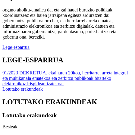
organo aholku-emailea da, eta gai hauei buruzko politikak
koordinatzeaz eta haien jarraipena egiteaz arduratzen da:
gobernantza publikoa oro har, eta herritarrei arreta ematea,
administrazio elektronikoa eta zerbitzu digitalak, datuen eta
informazioaren gobernantza, gardentasuna, parte-hartzea eta
gobernu ona, bereziki.
Lege-esparrua
LEGE-ESPARRUA
91/2023 DEKRETUA, ekainaren 20koa, herritarrei arreta integral
eta multikanala ematekoa eta zerbitzu publikoak bitarteko
elektronikoz irispidean izatekoa.
Lotutako erakundeak
LOTUTAKO ERAKUNDEAK
Lotutako erakundeak
Besteak