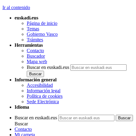
Ir al contenido
euskadi.eus
Página de inicio
Temas
Gobierno Vasco
Trámites
Herramientas
Contacto
Buscador
Mapa web
Buscar en euskadi.eus
Información general
Accesibilidad
Información legal
Política de cookies
Sede Electrónica
Idioma
Buscar en euskadi.eus
Buscar
Contacto
Mi carpeta