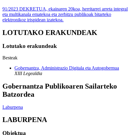
91/2023 DEKRETUA, ekainaren 20koa, herritarrei arreta integral
eta multikanala ematekoa eta zerbitzu publikoak bitarteko
elektronikoz irispidean izatekoa.
LOTUTAKO ERAKUNDEAK
Lotutako erakundeak
Besteak
Gobernantza, Administrazio Digitala eta Autogobernua
XIII Legealdia
Gobernantza Publikoaren Sailarteko
Batzordea
Laburpena
LABURPENA
Objektua