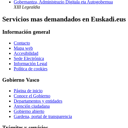
Gobernantza, Administrazio Digitala eta Autogobernua
XIII Legealdia
Servicios mas demandados en Euskadi.eus
Información general
Contacto
Mapa web
Accesibilidad
Sede Electrónica
Información Legal
Política de cookies
Gobierno Vasco
Página de inicio
Conoce el Gobierno
Departamentos y entidades
Atención ciudadana
Gobierno abierto
Gardena, portal de transparencia
Trámites y servicios