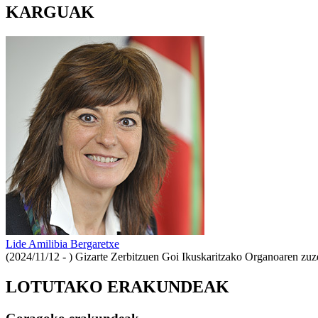
KARGUAK
Lide Amilibia Bergaretxe
(2024/11/12 - )
Gizarte Zerbitzuen Goi Ikuskaritzako Organoaren zuz
LOTUTAKO ERAKUNDEAK