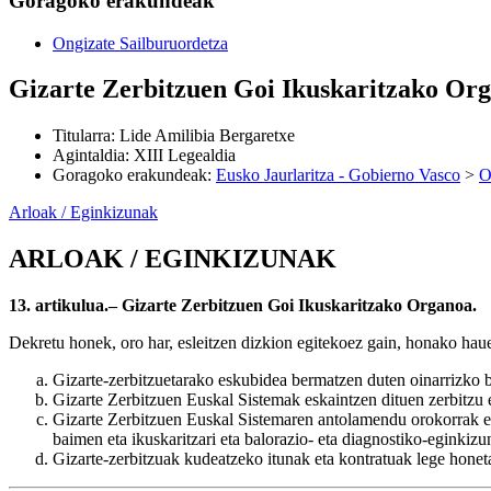
Goragoko erakundeak
Ongizate Sailburuordetza
Gizarte Zerbitzuen Goi Ikuskaritzako Or
Titularra
:
Lide Amilibia Bergaretxe
Agintaldia
:
XIII Legealdia
Goragoko erakundeak
:
Eusko Jaurlaritza - Gobierno Vasco
>
O
Arloak / Eginkizunak
ARLOAK / EGINKIZUNAK
13. artikulua.– Gizarte Zerbitzuen Goi Ikuskaritzako Organoa.
Dekretu honek, oro har, esleitzen dizkion egitekoez gain, honako ha
Gizarte-zerbitzuetarako eskubidea bermatzen duten oinarrizko ba
Gizarte Zerbitzuen Euskal Sistemak eskaintzen dituen zerbitzu e
Gizarte Zerbitzuen Euskal Sistemaren antolamendu orokorrak ezar
baimen eta ikuskaritzari eta balorazio- eta diagnostiko-eginkiz
Gizarte-zerbitzuak kudeatzeko itunak eta kontratuak lege honeta