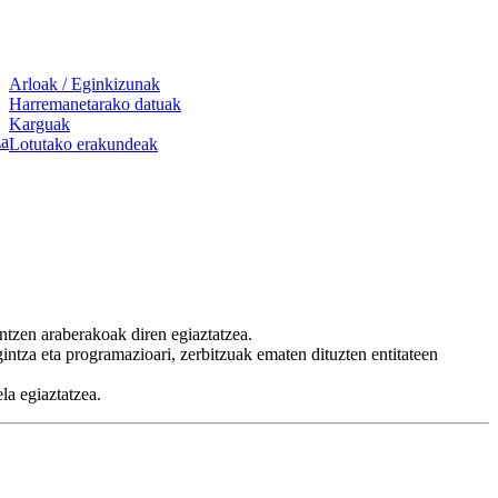
Arloak / Eginkizunak
Harremanetarako datuak
Karguak
za
Lotutako erakundeak
ntzen araberakoak diren egiaztatzea.
intza eta programazioari, zerbitzuak ematen dituzten entitateen
la egiaztatzea.