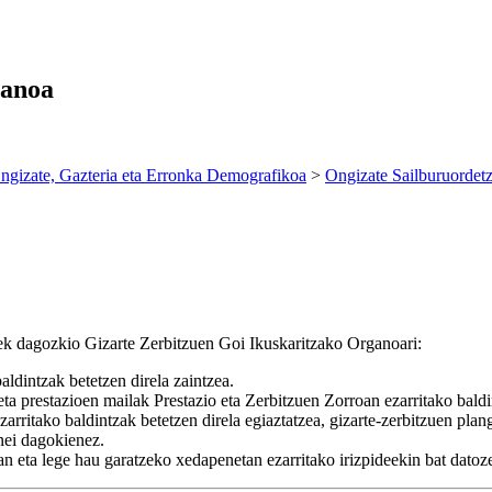
ganoa
ngizate, Gazteria eta Erronka Demografikoa
>
Ongizate Sailburuordet
uek dagozkio Gizarte Zerbitzuen Goi Ikuskaritzako Organoari:
ldintzak betetzen direla zaintzea.
ta prestazioen mailak Prestazio eta Zerbitzuen Zorroan ezarritako baldi
ritako baldintzak betetzen direla egiaztatzea, gizarte-zerbitzuen plang
unei dagokienez.
n eta lege hau garatzeko xedapenetan ezarritako irizpideekin bat datoze