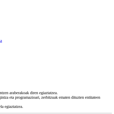
za
ntzen araberakoak diren egiaztatzea.
intza eta programazioari, zerbitzuak ematen dituzten entitateen
la egiaztatzea.