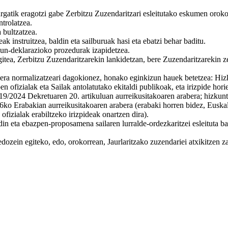
argatik eragotzi gabe Zerbitzu Zuzendaritzari esleitutako eskumen oroko
trolatzea.
 bultzatzea.
 instruitzea, baldin eta sailburuak hasi eta ebatzi behar baditu.
sun-deklarazioko prozedurak izapidetzea.
, Zerbitzu Zuzendaritzarekin lankidetzan, bere Zuzendaritzarekin zerik
era normalizatzeari dagokionez, honako eginkizun hauek betetzea: Hizku
n ofizialak eta Sailak antolatutako ekitaldi publikoak, eta irizpide hor
19/2024 Dekretuaren 20. artikuluan aurreikusitakoaren arabera; hizkuntz
6ko Erabakian aurreikusitakoaren arabera (erabaki horren bidez, Euska
ofizialak erabiltzeko irizpideak onartzen dira).
in eta ebazpen-proposamena sailaren lurralde-ordezkaritzei esleituta ba
ozein egiteko, edo, orokorrean, Jaurlaritzako zuzendariei atxikitzen z