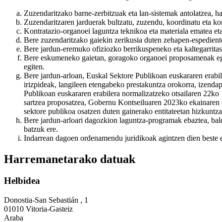
Zuzendaritzako barne-zerbitzuak eta lan-sistemak antolatzea, h
Zuzendaritzaren jarduerak bultzatu, zuzendu, koordinatu eta kon
Kontratazio-organoei laguntza teknikoa eta materiala ematea eta
Bere zuzendaritzako gaiekin zerikusia duten zehapen-espedienteak
Bere jardun-eremuko ofiziozko berrikuspeneko eta kaltegarrita
Bere eskumeneko gaietan, goragoko organoei proposamenak egitea
egiten.
Bere jardun-arloan, Euskal Sektore Publikoan euskararen erabil
irizpideak, langileen etengabeko prestakuntza orokorra, izendape
Publikoan euskararen erabilera normalizatzeko otsailaren 22ko 
sartzea proposatzea, Gobernu Kontseiluaren 2023ko ekainaren 
sektore publikoa osatzen duten gainerako entitateetan hizkuntza 
Bere jardun-arloari dagozkion laguntza-programak ebaztea, bald
batzuk ere.
Indarrean dagoen ordenamendu juridikoak agintzen dien beste ed
Harremanetarako datuak
Helbidea
Donostia-San Sebastián , 1
01010 Vitoria-Gasteiz
Araba