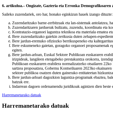
6. artikulua.– Ongizate, Gazteria eta Erronka Demografikoaren 
Saileko zuzendariek, oro har, honako eginkizun hauek izango dituzte:
Zuzendaritzako barne-zerbitzuak eta lan-sistemak antolatzea, h
Zuzendaritzaren jarduerak bultzatu, zuzendu, koordinatu eta kon
Kontratazio-organoei laguntza teknikoa eta materiala ematea eta
Bere zuzendaritzako gaiekin zerikusia duten zehapen-espedienteak
Bere jardun-eremuko ofiziozko berrikuspeneko eta kaltegarrita
Bere eskumeneko gaietan, goragoko organoei proposamenak egitea
egiten.
Bere jardun-arloan, Euskal Sektore Publikoan euskararen erabil
irizpideak, langileen etengabeko prestakuntza orokorra, izendape
Publikoan euskararen erabilera normalizatzeko otsailaren 22ko 
sartzea proposatzea, Gobernu Kontseiluaren 2023ko ekainaren 
sektore publikoa osatzen duten gainerako entitateetan hizkuntza 
Bere jardun-arloari dagozkion laguntza-programak ebaztea, bald
batzuk ere.
Indarrean dagoen ordenamendu juridikoak agintzen dien beste ed
Harremanetarako datuak
Harremanetarako datuak