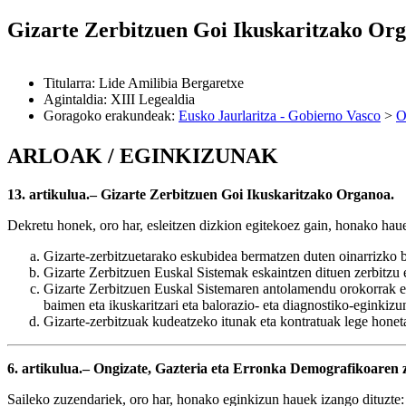
Gizarte Zerbitzuen Goi Ikuskaritzako Or
Titularra
:
Lide Amilibia Bergaretxe
Agintaldia
:
XIII Legealdia
Goragoko erakundeak
:
Eusko Jaurlaritza - Gobierno Vasco
>
O
ARLOAK / EGINKIZUNAK
13. artikulua.– Gizarte Zerbitzuen Goi Ikuskaritzako Organoa.
Dekretu honek, oro har, esleitzen dizkion egitekoez gain, honako ha
Gizarte-zerbitzuetarako eskubidea bermatzen duten oinarrizko ba
Gizarte Zerbitzuen Euskal Sistemak eskaintzen dituen zerbitzu e
Gizarte Zerbitzuen Euskal Sistemaren antolamendu orokorrak ezar
baimen eta ikuskaritzari eta balorazio- eta diagnostiko-eginkiz
Gizarte-zerbitzuak kudeatzeko itunak eta kontratuak lege honeta
6. artikulua.– Ongizate, Gazteria eta Erronka Demografikoaren 
Saileko zuzendariek, oro har, honako eginkizun hauek izango dituzte: