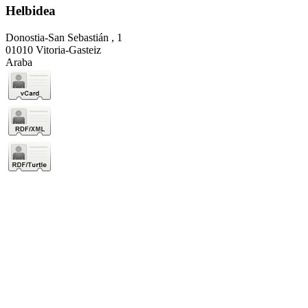
Helbidea
Donostia-San Sebastián , 1
01010 Vitoria-Gasteiz
Araba