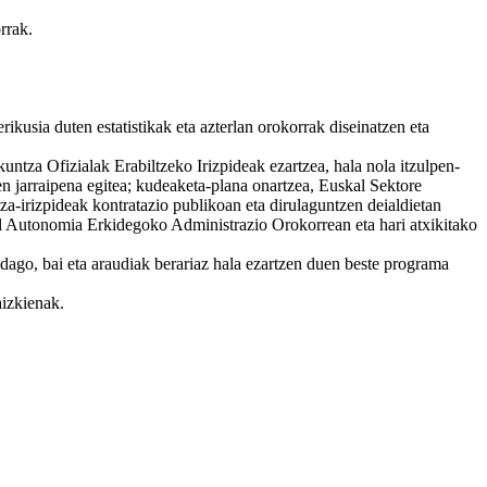
rrak.
usia duten estatistikak eta azterlan orokorrak diseinatzen eta
ntza Ofizialak Erabiltzeko Irizpideak ezartzea, hala nola itzulpen-
ien jarraipena egitea; kudeaketa-plana onartzea, Euskal Sektore
a-irizpideak kontratazio publikoan eta dirulaguntzen deialdietan
l Autonomia Erkidegoko Administrazio Orokorrean eta hari atxikitako
dago, bai eta araudiak berariaz hala ezartzen duen beste programa
aizkienak.