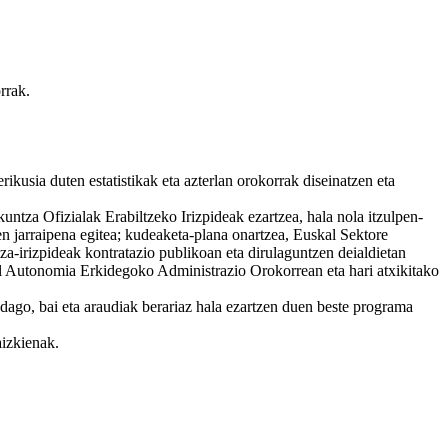
rrak.
usia duten estatistikak eta azterlan orokorrak diseinatzen eta
ntza Ofizialak Erabiltzeko Irizpideak ezartzea, hala nola itzulpen-
ien jarraipena egitea; kudeaketa-plana onartzea, Euskal Sektore
a-irizpideak kontratazio publikoan eta dirulaguntzen deialdietan
l Autonomia Erkidegoko Administrazio Orokorrean eta hari atxikitako
dago, bai eta araudiak berariaz hala ezartzen duen beste programa
aizkienak.