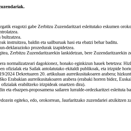
zuzendariak.
argatik eragotzi gabe Zerbitzu Zuzendaritzari esleitutako eskumen oroko
trolatzea.
 bultzatzea.
 instruitzea, baldin eta sailburuak hasi eta ebatzi behar baditu.
sun-deklarazioko prozedurak izapidetzea.
, Zerbitzu Zuzendaritzarekin lankidetzan, bere Zuzendaritzarekin zerik
era normalizatzeari dagokionez, honako eginkizun hauek betetzea: Hizku
n ofizialak eta Sailak antolatutako ekitaldi publikoak, eta irizpide hor
19/2024 Dekretuaren 20. artikuluan aurreikusitakoaren arabera; hizkuntz
6ko Erabakian aurreikusitakoaren arabera (erabaki horren bidez, Euska
ofizialak erabiltzeko irizpideak onartzen dira).
in eta ebazpen-proposamena sailaren lurralde-ordezkaritzei esleituta ba
ozein egiteko, edo, orokorrean, Jaurlaritzako zuzendariei atxikitzen z