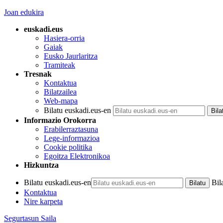
Joan edukira
euskadi.eus
Hasiera-orria
Gaiak
Eusko Jaurlaritza
Tramiteak
Tresnak
Kontaktua
Bilatzailea
Web-mapa
Bilatu euskadi.eus-en
Informazio Orokorra
Erabilerraztasuna
Lege-informazioa
Cookie politika
Egoitza Elektronikoa
Hizkuntza
Bilatu euskadi.eus-en
Bil
Kontaktua
Nire karpeta
Segurtasun Saila