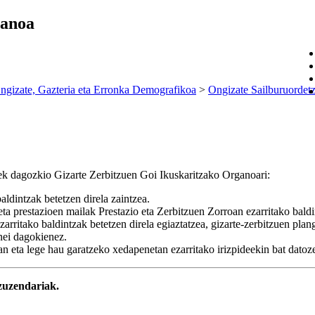
ganoa
ngizate, Gazteria eta Erronka Demografikoa
>
Ongizate Sailburuordet
uek dagozkio Gizarte Zerbitzuen Goi Ikuskaritzako Organoari:
ldintzak betetzen direla zaintzea.
ta prestazioen mailak Prestazio eta Zerbitzuen Zorroan ezarritako baldi
ritako baldintzak betetzen direla egiaztatzea, gizarte-zerbitzuen plang
unei dagokienez.
n eta lege hau garatzeko xedapenetan ezarritako irizpideekin bat datoze
zuzendariak.