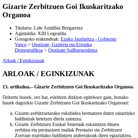
Gizarte Zerbitzuen Goi Ikuskaritzako
Organoa
Titularra
:
Lide Amilibia Bergaretxe
Agintaldia
:
XIII Legealdia
Goragoko erakundeak
:
Eusko Jaurlaritza - Gobierno
Vasco
>
Ongizate, Gazteria eta Erronka
Demografikoa
>
Ongizate Sailburuordetza
Arloak / Eginkizunak
ARLOAK / EGINKIZUNAK
13. artikulua.– Gizarte Zerbitzuen Goi Ikuskaritzako Organoa.
Dekretu honek, oro har, esleitzen dizkion egitekoez gain, honako
hauek dagozkio Gizarte Zerbitzuen Goi Ikuskaritzako Organoari:
Gizarte-zerbitzuetarako eskubidea bermatzen duten oinarrizko
baldintzak betetzen direla zaintzea.
Gizarte Zerbitzuen Euskal Sistemak eskaintzen dituen
zerbitzu eta prestazioen mailak Prestazio eta Zerbitzuen
Zorroan ezarritako baldintzen araberakoak diren egiaztatzea.