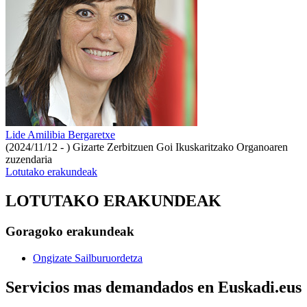
Lide Amilibia Bergaretxe
(2024/11/12 - )
Gizarte Zerbitzuen Goi Ikuskaritzako Organoaren
zuzendaria
Lotutako erakundeak
LOTUTAKO ERAKUNDEAK
Goragoko erakundeak
Ongizate Sailburuordetza
Servicios mas demandados en Euskadi.eus