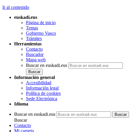
Ir al contenido
euskadi.eus
Página de inicio
Temas
Gobierno Vasco
Trámites
Herramientas
Contacto
Buscador
Mapa web
Buscar en euskadi.eus
Información general
Accesibilidad
Información legal
Política de cookies
Sede Electrónica
Idioma
Buscar en euskadi.eus
Buscar
Contacto
Mi carpeta