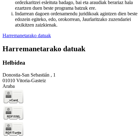
ordezkaritzei esleituta badago, bai eta araudiak berariaz hala
ezartzen duen beste programa batzuk ere.
Indarrean dagoen ordenamendu juridikoak agintzen dien beste
edozein egiteko, edo, orokorrean, Jaurlaritzako zuzendariei
atxikitzen zaizkienak.
Harremanetarako datuak
Harremanetarako datuak
Helbidea
Donostia-San Sebastián , 1
01010 Vitoria-Gasteiz
Araba