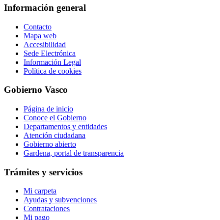
Información general
Contacto
Mapa web
Accesibilidad
Sede Electrónica
Información Legal
Política de cookies
Gobierno Vasco
Página de inicio
Conoce el Gobierno
Departamentos y entidades
Atención ciudadana
Gobierno abierto
Gardena, portal de transparencia
Trámites y servicios
Mi carpeta
Ayudas y subvenciones
Contrataciones
Mi pago