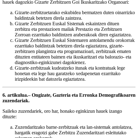
hauek dagozkio Gizarte Zerbitzuen Goi Ikuskaritzako Organoari:
Gizarte-zerbitzuetarako eskubidea bermatzen duten oinarrizko
baldintzak betetzen direla zaintzea.
Gizarte Zerbitzuen Euskal Sistemak eskaintzen dituen
zerbitzu eta prestazioen mailak Prestazio eta Zerbitzuen
Zorroan ezarritako baldintzen araberakoak diren egiaztatzea.
Gizarte Zerbitzuen Euskal Sistemaren antolamendu orokorrak
ezarritako baldintzak betetzen direla egiaztatzea, gizarte-
zerbitzuen plangintza eta programazioari, zerbitzuak ematen
dituzten entitateen baimen eta ikuskaritzari eta balorazio- eta
diagnostiko-eginkizunei dagokienez.
Gizarte-zerbitzuak kudeatzeko itunak eta kontratuak lege
honetan eta lege hau garatzeko xedapenetan ezarritako
irizpideekin bat datozela egiaztatzea.
6. artikulua.– Ongizate, Gazteria eta Erronka Demografikoaren
zuzendariak.
Saileko zuzendariek, oro har, honako eginkizun hauek izango
dituzte:
Zuzendaritzako barne-zerbitzuak eta lan-sistemak antolatzea,
hargatik eragotzi gabe Zerbitzu Zuzendaritzari esleitutako