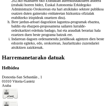
2023ko ekainaren 6ko Erabakian aurreikusitakoaren arabera
(erabaki horren bidez, Euskal Autonomia Erkidegoko
Administrazio Orokorrean eta hari atxikitako sektore publikoa
osatzen duten gainerako entitateetan hizkuntza ofizialak
erabiltzeko irizpideak onartzen dira).
Bere jardun-arloari dagozkion laguntza-programak ebaztea,
baldin eta ebazpen-proposamena sailaren lurralde-
ordezkaritzei esleituta badago, bai eta araudiak berariaz hala
ezartzen duen beste programa batzuk ere.
Indarrean dagoen ordenamendu juridikoak agintzen dien beste
edozein egiteko, edo, orokorrean, Jaurlaritzako zuzendariei
atxikitzen zaizkienak.
Harremanetarako datuak
Helbidea
Donostia-San Sebastián , 1
01010 Vitoria-Gasteiz
Araba