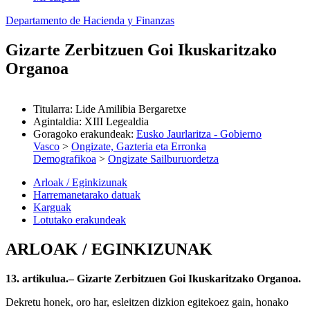
Departamento de Hacienda y Finanzas
Gizarte Zerbitzuen Goi Ikuskaritzako
Organoa
Titularra
:
Lide Amilibia Bergaretxe
Agintaldia
:
XIII Legealdia
Goragoko erakundeak
:
Eusko Jaurlaritza - Gobierno
Vasco
>
Ongizate, Gazteria eta Erronka
Demografikoa
>
Ongizate Sailburuordetza
Arloak / Eginkizunak
Harremanetarako datuak
Karguak
Lotutako erakundeak
ARLOAK / EGINKIZUNAK
13. artikulua.– Gizarte Zerbitzuen Goi Ikuskaritzako Organoa.
Dekretu honek, oro har, esleitzen dizkion egitekoez gain, honako