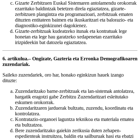
Gizarte Zerbitzuen Euskal Sistemaren antolamendu orokorrak
ezarritako baldintzak betetzen direla egiaztatzea, gizarte-
zerbitzuen plangintza eta programazioari, zerbitzuak ematen
dituzten entitateen baimen eta ikuskaritzari eta balorazio- eta
diagnostiko-eginkizunei dagokienez.
Gizarte-zerbitzuak kudeatzeko itunak eta kontratuak lege
honetan eta lege hau garatzeko xedapenetan ezarritako
irizpideekin bat datozela egiaztatzea.
6. artikulua.– Ongizate, Gazteria eta Erronka Demografikoaren
zuzendariak.
Saileko zuzendariek, oro har, honako eginkizun hauek izango
dituzte:
Zuzendaritzako barne-zerbitzuak eta lan-sistemak antolatzea,
hargatik eragotzi gabe Zerbitzu Zuzendaritzari esleitutako
eskumen orokorrak.
Zuzendaritzaren jarduerak bultzatu, zuzendu, koordinatu eta
kontrolatzea.
Kontratazio-organoei laguntza teknikoa eta materiala ematea
eta bultzatzea.
Bere zuzendaritzako gaiekin zerikusia duten zehapen-
espedienteak instruitzea, baldin eta sailburuak hasi eta ebatzi