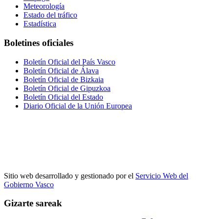
Meteorología
Estado del tráfico
Estadística
Boletines oficiales
Boletín Oficial del País Vasco
Boletín Oficial de Álava
Boletín Oficial de Bizkaia
Boletín Oficial de Gipuzkoa
Boletín Oficial del Estado
Diario Oficial de la Unión Europea
Sitio web desarrollado y gestionado por el
Servicio Web del
Gobierno Vasco
Gizarte sareak