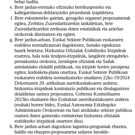
behar baditu.
Bere jardun-eremuko ofiziozko berrikuspeneko eta
kaltegarritasun-deklarazioko prozedurak izapidetzea.
Bere eskumeneko gaietan, goragoko organoei proposamenak
egitea, Zerbitzu Zuzendaritzarekin lankidetzan, bere
Zuzendaritzarekin zerikusia duten estatistikak eta azterlan
orokorrak diseinatzen eta egiten.
Bere jardun-arloan, Euskal Sektore Publikoan euskararen
erabilera normalizatzeari dagokionez, honako eginkizun
hauek betetzea: Hizkuntza Ofizialak Erabiltzeko Irizpideak
ezartzea, hala nola itzulpen-irizpideak, langileen etengabeko
prestakuntza orokorra, izendapen ofizialak eta Sailak
antolatutako ekitaldi publikoak, eta irizpide horien jarraipena
egitea; kudeaketa-plana onartzea, Euskal Sektore Publikoan
euskararen erabilera normalizatzeko otsailaren 22ko 19/2024
Dekretuaren 20. artikuluan aurreikusitakoaren arabera;
hizkuntza-irizpideak kontratazio publikoan eta dirulaguntzen
deialdietan sartzea proposatzea, Gobernu Kontseiluaren
2023ko ekainaren 6ko Erabakian aurreikusitakoaren arabera
(erabaki horren bidez, Euskal Autonomia Erkidegoko
Administrazio Orokorrean eta hari atxikitako sektore publikoa
osatzen duten gainerako entitateetan hizkuntza ofizialak
erabiltzeko irizpideak onartzen dira).
Bere jardun-arloari dagozkion laguntza-programak ebaztea,
baldin eta ebazpen-proposamena sailaren lurralde-