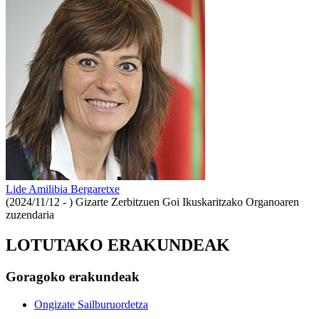
Lide Amilibia Bergaretxe
(2024/11/12 - )
Gizarte Zerbitzuen Goi Ikuskaritzako Organoaren
zuzendaria
LOTUTAKO ERAKUNDEAK
Goragoko erakundeak
Ongizate Sailburuordetza