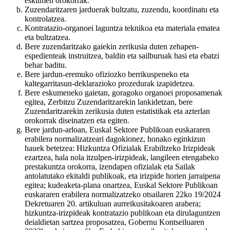
eskumen orokorrak.
Zuzendaritzaren jarduerak bultzatu, zuzendu, koordinatu eta
kontrolatzea.
Kontratazio-organoei laguntza teknikoa eta materiala ematea
eta bultzatzea.
Bere zuzendaritzako gaiekin zerikusia duten zehapen-
espedienteak instruitzea, baldin eta sailburuak hasi eta ebatzi
behar baditu.
Bere jardun-eremuko ofiziozko berrikuspeneko eta
kaltegarritasun-deklarazioko prozedurak izapidetzea.
Bere eskumeneko gaietan, goragoko organoei proposamenak
egitea, Zerbitzu Zuzendaritzarekin lankidetzan, bere
Zuzendaritzarekin zerikusia duten estatistikak eta azterlan
orokorrak diseinatzen eta egiten.
Bere jardun-arloan, Euskal Sektore Publikoan euskararen
erabilera normalizatzeari dagokionez, honako eginkizun
hauek betetzea: Hizkuntza Ofizialak Erabiltzeko Irizpideak
ezartzea, hala nola itzulpen-irizpideak, langileen etengabeko
prestakuntza orokorra, izendapen ofizialak eta Sailak
antolatutako ekitaldi publikoak, eta irizpide horien jarraipena
egitea; kudeaketa-plana onartzea, Euskal Sektore Publikoan
euskararen erabilera normalizatzeko otsailaren 22ko 19/2024
Dekretuaren 20. artikuluan aurreikusitakoaren arabera;
hizkuntza-irizpideak kontratazio publikoan eta dirulaguntzen
deialdietan sartzea proposatzea, Gobernu Kontseiluaren