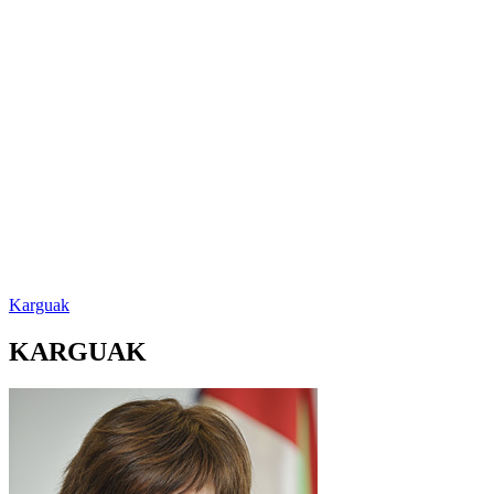
Karguak
KARGUAK