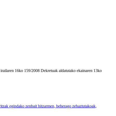
, irailaren 16ko 159/2008 Dekretuak aldatutako ekainaren 13ko
itzak egindako zenbait hitzarmen, beherago zehaztutakoak,