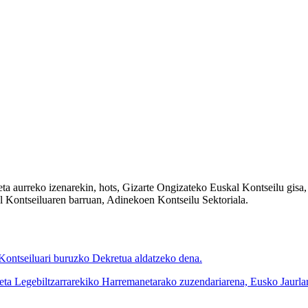
ta aurreko izenarekin, hots, Gizarte Ongizateko Euskal Kontseilu gisa
l Kontseiluaren barruan, Adinekoen Kontseilu Sektoriala.
ntseiluari buruzko Dekretua aldatzeko dena.
ta Legebiltzarrarekiko Harremanetarako zuzendariarena, Eusko Jaurlar