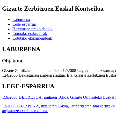
Gizarte Zerbitzuen Euskal Kontseilua
Laburpena
Lege-esparrua
Harremanetarako datuak
Lotutako erakundeak
Lotutako ekipamenduak
LABURPENA
Objektua
Gizarte Zerbitzuen abenduaren 5eko 12/2008 Legearen bidez sortua, e
124/2006 Dekretuaren arabera arautua. Eta, Gizarte Zerbitzuen Euska
LEGE-ESPARRUA
159/2008 DEKRETUA, irailaren 16koa, Gizarte Ongizateko Euskal Ko
12/2008 EBAZPENA, uztailaren 16koa, Jaurlaritzaren Idazkaritzako e
argitaratzea xedatzen duena.