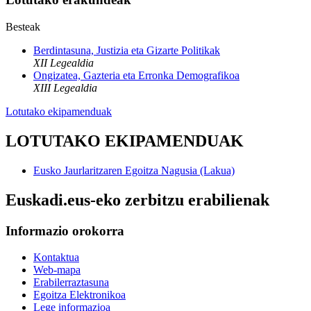
Besteak
Berdintasuna, Justizia eta Gizarte Politikak
XII Legealdia
Ongizatea, Gazteria eta Erronka Demografikoa
XIII Legealdia
Lotutako ekipamenduak
LOTUTAKO EKIPAMENDUAK
Eusko Jaurlaritzaren Egoitza Nagusia (Lakua)
Euskadi.eus-eko zerbitzu erabilienak
Informazio orokorra
Kontaktua
Web-mapa
Erabilerraztasuna
Egoitza Elektronikoa
Lege informazioa