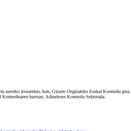
ta aurreko izenarekin, hots, Gizarte Ongizateko Euskal Kontseilu gisa
l Kontseiluaren barruan, Adinekoen Kontseilu Sektoriala.