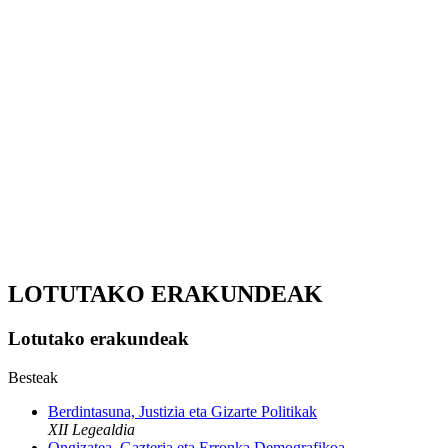
LOTUTAKO ERAKUNDEAK
Lotutako erakundeak
Besteak
Berdintasuna, Justizia eta Gizarte Politikak
XII Legealdia
Ongizatea, Gazteria eta Erronka Demografikoa