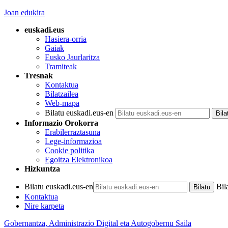
Joan edukira
euskadi.eus
Hasiera-orria
Gaiak
Eusko Jaurlaritza
Tramiteak
Tresnak
Kontaktua
Bilatzailea
Web-mapa
Bilatu euskadi.eus-en
Informazio Orokorra
Erabilerraztasuna
Lege-informazioa
Cookie politika
Egoitza Elektronikoa
Hizkuntza
Bilatu euskadi.eus-en
Bil
Kontaktua
Nire karpeta
Gobernantza, Administrazio Digital eta Autogobernu Saila