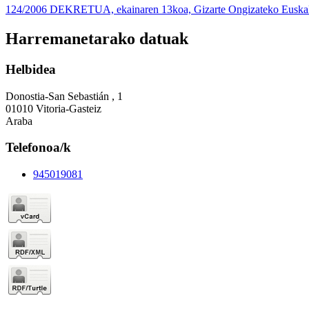
124/2006 DEKRETUA, ekainaren 13koa, Gizarte Ongizateko Euskal 
Harremanetarako datuak
Helbidea
Donostia-San Sebastián , 1
01010 Vitoria-Gasteiz
Araba
Telefonoa/k
945019081