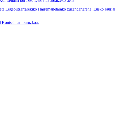
ntseiluari buruzko Dekretua aldatzeko dena.
ta Legebiltzarrarekiko Harremanetarako zuzendariarena, Eusko Jaurlar
Kontseiluari buruzkoa.