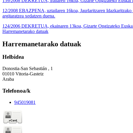
159/2008 DEKRETUA, irailaren 16koa, Gizarte Ongizateko Euskal Ko
12/2008 EBAZPENA, uztailaren 16koa, Jaurlaritzaren Idazkaritzako e
argitaratzea xedatzen duena.
124/2006 DEKRETUA, ekainaren 13koa, Gizarte Ongizateko Euskal 
Harremanetarako datuak
Harremanetarako datuak
Helbidea
Donostia-San Sebastián , 1
01010 Vitoria-Gasteiz
Araba
Telefonoa/k
945019081