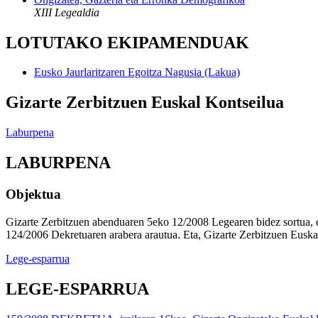
XIII Legealdia
LOTUTAKO EKIPAMENDUAK
Eusko Jaurlaritzaren Egoitza Nagusia (Lakua)
Gizarte Zerbitzuen Euskal Kontseilua
Laburpena
LABURPENA
Objektua
Gizarte Zerbitzuen abenduaren 5eko 12/2008 Legearen bidez sortua, e
124/2006 Dekretuaren arabera arautua. Eta, Gizarte Zerbitzuen Euska
Lege-esparrua
LEGE-ESPARRUA