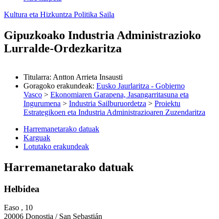
Kultura eta Hizkuntza Politika Saila
Gipuzkoako Industria Administrazioko
Lurralde-Ordezkaritza
Titularra
:
Antton Arrieta Insausti
Goragoko erakundeak
:
Eusko Jaurlaritza - Gobierno
Vasco
>
Ekonomiaren Garapena, Jasangarritasuna eta
Ingurumena
>
Industria Sailburuordetza
>
Proiektu
Estrategikoen eta Industria Administrazioaren Zuzendaritza
Harremanetarako datuak
Karguak
Lotutako erakundeak
Harremanetarako datuak
Helbidea
Easo , 10
20006 Donostia / San Sebastián