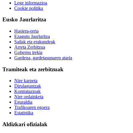
Lege informazioa
Cookie politika
Eusko Jaurlaritza
Hasiera-orria
Ezagutu Jaurlaritza
Sailak eta erakundeak
Arreta Zerbitzua
Gobernu irekia
Gardena, gardetasunaren ataria
Tramiteak eta zerbitzuak
Nire karpeta
Dirulaguntzak
Kontratazioak
Nire ordainketa
Eguraldia
Trafikoaren egoera
Estatistika
Aldizkari ofizialak