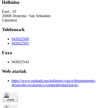
Helbidea
Easo , 10
20006 Donostia / San Sebastián
Gipuzkoa
Telefonoa/k
943022500
943022501
Faxa
943022542
Web atariak
https://www.euskadi.eus/gobierno-vasco/departamento-
desarrollo-economico-competitividad/inicio/