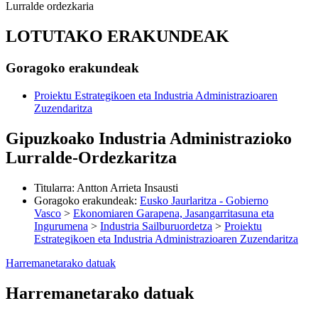
Lurralde ordezkaria
LOTUTAKO ERAKUNDEAK
Goragoko erakundeak
Proiektu Estrategikoen eta Industria Administrazioaren
Zuzendaritza
Gipuzkoako Industria Administrazioko
Lurralde-Ordezkaritza
Titularra
:
Antton Arrieta Insausti
Goragoko erakundeak
:
Eusko Jaurlaritza - Gobierno
Vasco
>
Ekonomiaren Garapena, Jasangarritasuna eta
Ingurumena
>
Industria Sailburuordetza
>
Proiektu
Estrategikoen eta Industria Administrazioaren Zuzendaritza
Harremanetarako datuak
Harremanetarako datuak