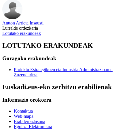
Antton Arrieta Insausti
Lurralde ordezkaria
Lotutako erakundeak
LOTUTAKO ERAKUNDEAK
Goragoko erakundeak
Proiektu Estrategikoen eta Industria Administrazioaren
Zuzendaritza
Euskadi.eus-eko zerbitzu erabilienak
Informazio orokorra
Kontaktua
Web-mapa
Erabilerraztasuna
Egoitza Elektronikoa