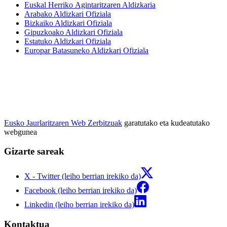
Euskal Herriko Agintaritzaren Aldizkaria
Arabako Aldizkari Ofiziala
Bizkaiko Aldizkari Ofiziala
Gipuzkoako Aldizkari Ofiziala
Estatuko Aldizkari Ofiziala
Europar Batasuneko Aldizkari Ofiziala
Eusko Jaurlaritzaren Web Zerbitzuak
garatutako eta kudeatutako
webgunea
Gizarte sareak
X - Twitter (leiho berrian irekiko da)
Facebook (leiho berrian irekiko da)
Linkedin (leiho berrian irekiko da)
Kontaktua