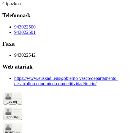
Gipuzkoa
Telefonoa/k
943022500
943022501
Faxa
943022542
Web atariak
https://www.euskadi.eus/gobierno-vasco/departamento-
desarrollo-economico-competitividad/inicio/