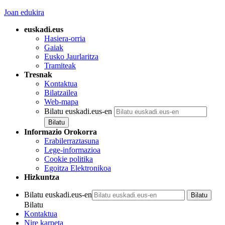
Joan edukira
euskadi.eus
Hasiera-orria
Gaiak
Eusko Jaurlaritza
Tramiteak
Tresnak
Kontaktua
Bilatzailea
Web-mapa
Bilatu euskadi.eus-en
Informazio Orokorra
Erabilerraztasuna
Lege-informazioa
Cookie politika
Egoitza Elektronikoa
Hizkuntza
Bilatu euskadi.eus-en
Bilatu
Kontaktua
Nire karpeta