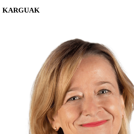
KARGUAK