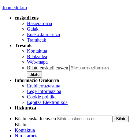
Joan edukira
euskadi.eus
Hasiera-orria
Gaiak
Eusko Jaurlaritza
Tramiteak
Tresnak
Kontaktua
Bilatzailea
Web-mapa
Bilatu euskadi.eus-en
Informazio Orokorra
Erabilerraztasuna
Lege-informazioa
Cookie politika
Egoitza Elektronikoa
Hizkuntza
Bilatu euskadi.eus-en
Bilatu
Kontaktua
Nire karpeta