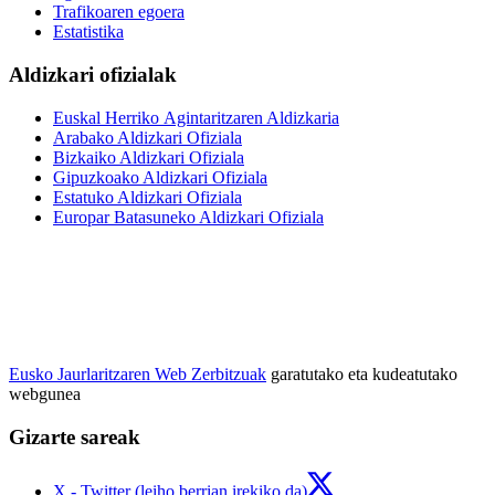
Trafikoaren egoera
Estatistika
Aldizkari ofizialak
Euskal Herriko Agintaritzaren Aldizkaria
Arabako Aldizkari Ofiziala
Bizkaiko Aldizkari Ofiziala
Gipuzkoako Aldizkari Ofiziala
Estatuko Aldizkari Ofiziala
Europar Batasuneko Aldizkari Ofiziala
Eusko Jaurlaritzaren Web Zerbitzuak
garatutako eta kudeatutako
webgunea
Gizarte sareak
X - Twitter (leiho berrian irekiko da)