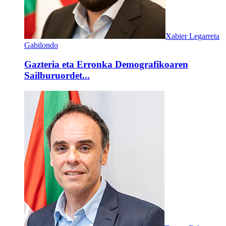
Xabier Legarreta
Gabilondo
Gazteria eta Erronka Demografikoaren
Sailburuordet...