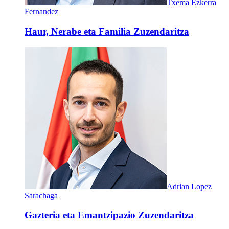
Txema Ezkerra
Fernandez
Haur, Nerabe eta Familia Zuzendaritza
Adrian Lopez
Sarachaga
Gazteria eta Emantzipazio Zuzendaritza