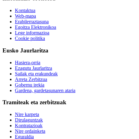
Kontaktua
Web-mapa
Erabilerraztasuna
Egoitza Elektronikoa
Lege informazioa
Cookie politika
Eusko Jaurlaritza
Hasiera-orria
Ezagutu Jaurlaritza
Sailak eta erakundeak
Arreta Zerbitzua
Gobernu irekia
Gardena, gardetasunaren ataria
Tramiteak eta zerbitzuak
Nire karpeta
Dirulaguntzak
Kontratazioak
Nire ordainketa
Eguraldia