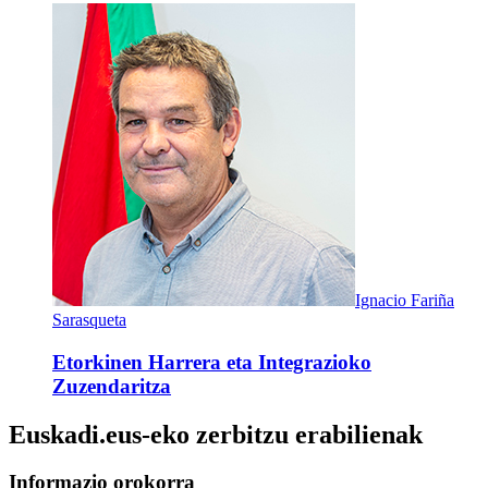
Ignacio Fariña
Sarasqueta
Etorkinen Harrera eta Integrazioko
Zuzendaritza
Euskadi.eus-eko zerbitzu erabilienak
Informazio orokorra