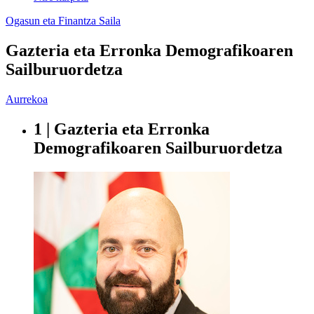
Ogasun eta Finantza Saila
Gazteria eta Erronka Demografikoaren
Sailburuordetza
Aurrekoa
1 | Gazteria eta Erronka
Demografikoaren Sailburuordetza