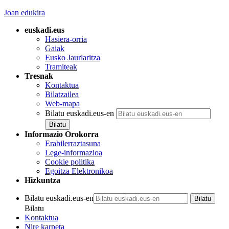
Joan edukira
euskadi.eus
Hasiera-orria
Gaiak
Eusko Jaurlaritza
Tramiteak
Tresnak
Kontaktua
Bilatzailea
Web-mapa
Bilatu euskadi.eus-en
Informazio Orokorra
Erabilerraztasuna
Lege-informazioa
Cookie politika
Egoitza Elektronikoa
Hizkuntza
Bilatu euskadi.eus-en
Bilatu
Kontaktua
Nire karpeta