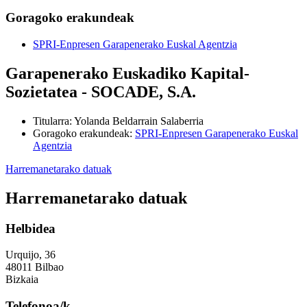
Goragoko erakundeak
SPRI-Enpresen Garapenerako Euskal Agentzia
Garapenerako Euskadiko Kapital-
Sozietatea - SOCADE, S.A.
Titularra
:
Yolanda Beldarrain Salaberria
Goragoko erakundeak
:
SPRI-Enpresen Garapenerako Euskal
Agentzia
Harremanetarako datuak
Harremanetarako datuak
Helbidea
Urquijo, 36
48011 Bilbao
Bizkaia
Telefonoa/k