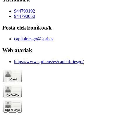
944790192
944790050
Posta elektronikoa/k
capitalriesgo@spri.es
Web atariak
https://www.spri.eus/es/capital-riesgo/