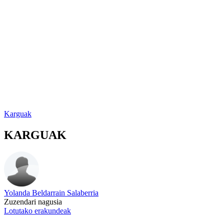
Karguak
KARGUAK
Yolanda Beldarrain Salaberria
Zuzendari nagusia
Lotutako erakundeak