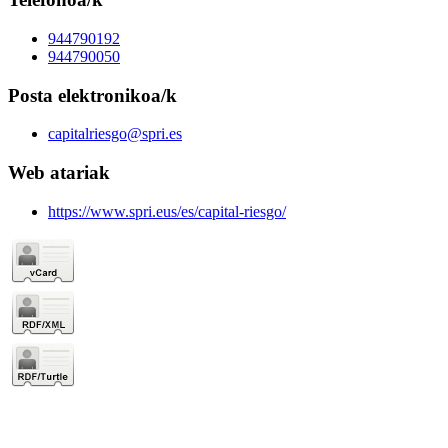
944790192
944790050
Posta elektronikoa/k
capitalriesgo@spri.es
Web atariak
https://www.spri.eus/es/capital-riesgo/