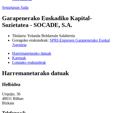
Segurtasun Saila
Garapenerako Euskadiko Kapital-
Sozietatea - SOCADE, S.A.
Titularra
:
Yolanda Beldarrain Salaberria
Goragoko erakundeak
:
SPRI-Enpresen Garapenerako Euskal
Agentzia
Harremanetarako datuak
Karguak
Lotutako erakundeak
Harremanetarako datuak
Helbidea
Urquijo, 36
48011 Bilbao
Bizkaia
Telefonoa/k