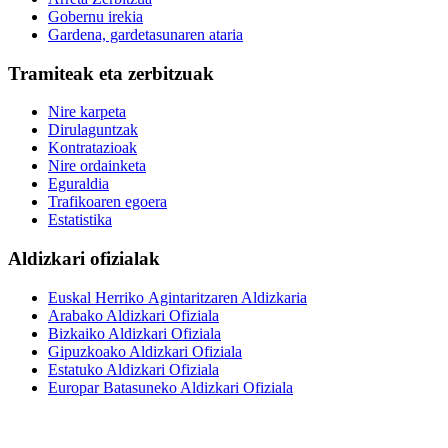
Gobernu irekia
Gardena, gardetasunaren ataria
Tramiteak eta zerbitzuak
Nire karpeta
Dirulaguntzak
Kontratazioak
Nire ordainketa
Eguraldia
Trafikoaren egoera
Estatistika
Aldizkari ofizialak
Euskal Herriko Agintaritzaren Aldizkaria
Arabako Aldizkari Ofiziala
Bizkaiko Aldizkari Ofiziala
Gipuzkoako Aldizkari Ofiziala
Estatuko Aldizkari Ofiziala
Europar Batasuneko Aldizkari Ofiziala