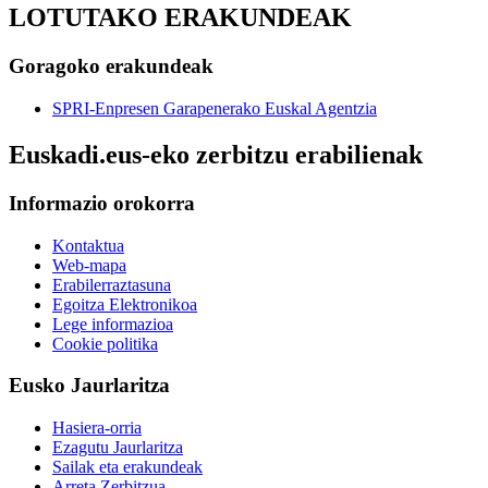
LOTUTAKO ERAKUNDEAK
Goragoko erakundeak
SPRI-Enpresen Garapenerako Euskal Agentzia
Euskadi.eus-eko zerbitzu erabilienak
Informazio orokorra
Kontaktua
Web-mapa
Erabilerraztasuna
Egoitza Elektronikoa
Lege informazioa
Cookie politika
Eusko Jaurlaritza
Hasiera-orria
Ezagutu Jaurlaritza
Sailak eta erakundeak
Arreta Zerbitzua