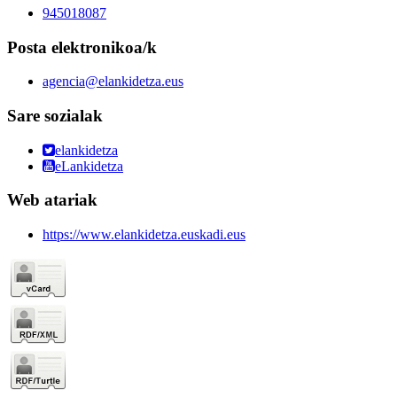
945018087
Posta elektronikoa/k
agencia@elankidetza.eus
Sare sozialak
elankidetza
eLankidetza
Web atariak
https://www.elankidetza.euskadi.eus