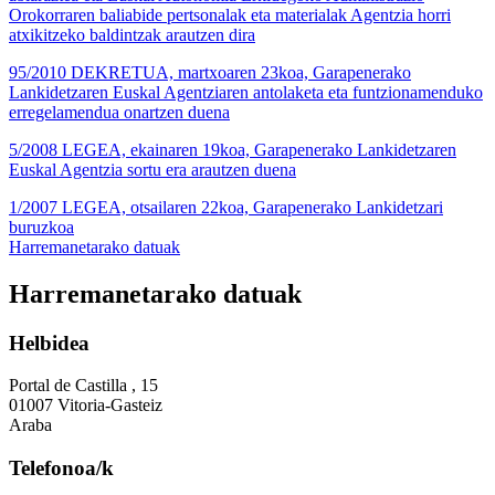
Orokorraren baliabide pertsonalak eta materialak Agentzia horri
atxikitzeko baldintzak arautzen dira
95/2010 DEKRETUA, martxoaren 23koa, Garapenerako
Lankidetzaren Euskal Agentziaren antolaketa eta funtzionamenduko
erregelamendua onartzen duena
5/2008 LEGEA, ekainaren 19koa, Garapenerako Lankidetzaren
Euskal Agentzia sortu era arautzen duena
1/2007 LEGEA, otsailaren 22koa, Garapenerako Lankidetzari
buruzkoa
Harremanetarako datuak
Harremanetarako datuak
Helbidea
Portal de Castilla , 15
01007 Vitoria-Gasteiz
Araba
Telefonoa/k