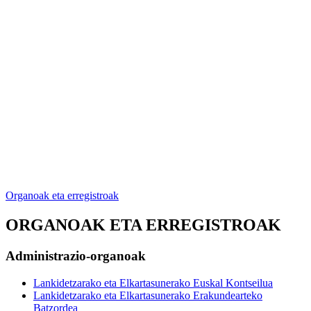
Organoak eta erregistroak
ORGANOAK ETA ERREGISTROAK
Administrazio-organoak
Lankidetzarako eta Elkartasunerako Euskal Kontseilua
Lankidetzarako eta Elkartasunerako Erakundearteko
Batzordea