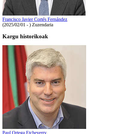
Francisco Javier Cortés Fernández
(2025/02/01 - )
Zuzendaria
Kargu historikoak
Paul Ortega Etcheverry