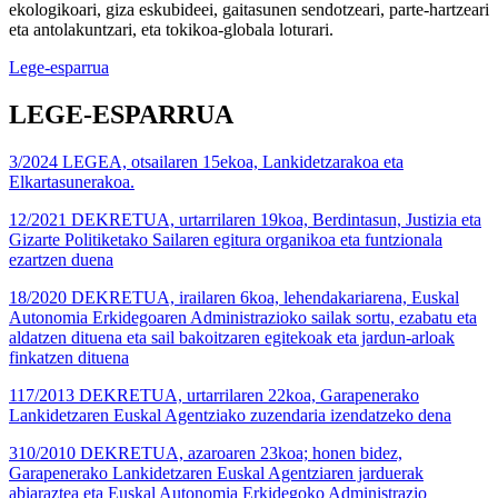
ekologikoari, giza eskubideei, gaitasunen sendotzeari, parte-hartzeari
eta antolakuntzari, eta tokikoa-globala loturari.
Lege-esparrua
LEGE-ESPARRUA
3/2024 LEGEA, otsailaren 15ekoa, Lankidetzarakoa eta
Elkartasunerakoa.
12/2021 DEKRETUA, urtarrilaren 19koa, Berdintasun, Justizia eta
Gizarte Politiketako Sailaren egitura organikoa eta funtzionala
ezartzen duena
18/2020 DEKRETUA, irailaren 6koa, lehendakariarena, Euskal
Autonomia Erkidegoaren Administrazioko sailak sortu, ezabatu eta
aldatzen dituena eta sail bakoitzaren egitekoak eta jardun-arloak
finkatzen dituena
117/2013 DEKRETUA, urtarrilaren 22koa, Garapenerako
Lankidetzaren Euskal Agentziako zuzendaria izendatzeko dena
310/2010 DEKRETUA, azaroaren 23koa; honen bidez,
Garapenerako Lankidetzaren Euskal Agentziaren jarduerak
abiaraztea eta Euskal Autonomia Erkidegoko Administrazio