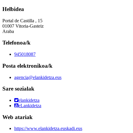
Helbidea
Portal de Castilla , 15
01007 Vitoria-Gasteiz
Araba
Telefonoa/k
945018087
Posta elektronikoa/k
agencia@elankidetza.eus
Sare sozialak
elankidetza
eLankidetza
Web atariak
https://www.elankidetza.euskadi.eus