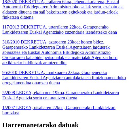
18/2020 DEKRETUA, irailaren 6koa, lehendakariarena, Euskal
Autonomia Erkidegoaren Administrazioko sailak sortu, ezabatu eta
aldatzen dituena eta sail bakoitzaren egitekoak eta jardun-arloak
finkatzen dituena
117/2013 DEKRETUA, urtarrilaren 22koa, Garapenerako
Lankidetzaren Euskal Agentziako zuzendaria izendatzeko dena
310/2010 DEKRETUA, azaroaren 23koa; honen bidez,
Garapenerako Lankidetzaren Euskal Agentziaren jarduerak
abiaraztea eta Euskal Autonomia Erkidegoko Administrazio
Orokorraren baliabide pertsonalak eta materialak Agentzia horri
atxikitzeko baldintzak arautzen dira
95/2010 DEKRETUA, martxoaren 23koa, Garapenerako
Lankidetzaren Euskal Agentziaren antolaketa eta funtzionamenduko
erregelamendua onartzen duena
5/2008 LEGEA, ekainaren 19koa, Garapenerako Lankidetzaren
Euskal Agentzia sortu era arautzen duena
1/2007 LEGEA, otsailaren 22koa, Garapenerako Lankidetzari
buruzkoa
Harremanetarako datuak