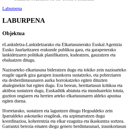
Laburpena
LABURPENA
Objektua
eLankidetza-Lankidetzarako eta Elkartasunerako Euskal Agentzia
Eusko Jaurlaritzaren erakunde publikoa gara, eta garapenerako
lankidetzaren politikak planifikatzen, kudeatzen, gauzatzen eta
ebaluatzen ditugu.
Nazioarteko elkartasuna bideratzen dugu eta tokiko zein nazioarteko
eragile ugarik giza garapen iraunkorra sustatzeko, eta pobreziaren
eta desberdintasunaren aurka borrokatzeko egiten dituzten
ahaleginekin bat egiten dugu. Era berean, herritartasun kritikoa eta
aktiboa sustatzen dugu, Euskaditik abiatuta eta munduarekin lotuta,
guztion ongiaren eta herrien arteko elkartasunaren aldeko apustua
egiten duena.
Horretarako, sustatzen eta laguntzen ditugu Hegoaldeko zein
Iparraldeko askotariko eragileak, eta azpimarratzen dugu
koordinazioa, koherentzia eta elkar ezagutza eta ikaskuntza sortzea.
Garrantzi berezia ematen diegu genero berdintasunari, iraunkortasun