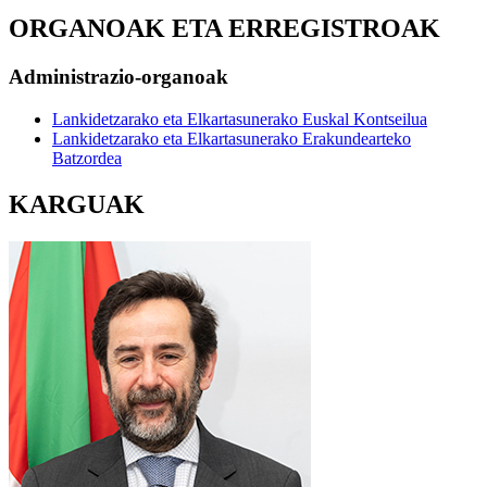
ORGANOAK ETA ERREGISTROAK
Administrazio-organoak
Lankidetzarako eta Elkartasunerako Euskal Kontseilua
Lankidetzarako eta Elkartasunerako Erakundearteko
Batzordea
KARGUAK