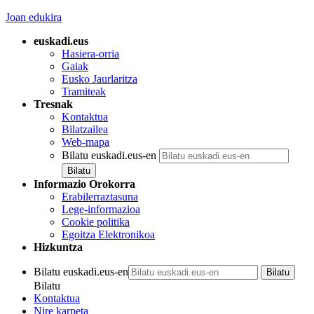
Joan edukira
euskadi.eus
Hasiera-orria
Gaiak
Eusko Jaurlaritza
Tramiteak
Tresnak
Kontaktua
Bilatzailea
Web-mapa
Bilatu euskadi.eus-en
Informazio Orokorra
Erabilerraztasuna
Lege-informazioa
Cookie politika
Egoitza Elektronikoa
Hizkuntza
Bilatu euskadi.eus-en
Bilatu
Kontaktua
Nire karpeta