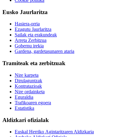
Cookie politika
Eusko Jaurlaritza
Hasiera-orria
Ezagutu Jaurlaritza
Sailak eta erakundeak
Arreta Zerbitzua
Gobernu irekia
Gardena, gardetasunaren ataria
Tramiteak eta zerbitzuak
Nire karpeta
Dirulaguntzak
Kontratazioak
Nire ordainketa
Eguraldia
Trafikoaren egoera
Estatistika
Aldizkari ofizialak
Euskal Herriko Agintaritzaren Aldizkaria