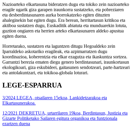
Nazioarteko elkartasuna bideratzen dugu eta tokiko zein nazioarteko
eragile ugarik giza garapen iraunkorra sustatzeko, eta pobreziaren
eta desberdintasunaren aurka borrokatzeko egiten dituzten
ahaleginekin bat egiten dugu. Era berean, herritartasun kritikoa eta
aktiboa sustatzen dugu, Euskaditik abiatuta eta munduarekin lotuta,
guztion ongiaren eta herrien arteko elkartasunaren aldeko apustua
egiten duena.
Horretarako, sustatzen eta laguntzen ditugu Hegoaldeko zein
Iparraldeko askotariko eragileak, eta azpimarratzen dugu
koordinazioa, koherentzia eta elkar ezagutza eta ikaskuntza sortzea.
Garrantzi berezia ematen diegu genero berdintasunari, iraunkortasun
ekologikoari, giza eskubideei, gaitasunen sendotzeari, parte-hartzeari
eta antolakuntzari, eta tokikoa-globala loturari.
LEGE-ESPARRUA
3/2024 LEGEA, otsailaren 15ekoa, Lankidetzarakoa eta
Elkartasunerakoa.
12/2021 DEKRETUA, urtarrilaren 19koa, Berdintasun, Justizia eta
Gizarte Politiketako Sailaren egitura organikoa eta funtzionala
ezartzen duena