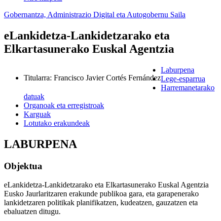
Gobernantza, Administrazio Digital eta Autogobernu Saila
eLankidetza-Lankidetzarako eta
Elkartasunerako Euskal Agentzia
Laburpena
Titularra
:
Francisco Javier Cortés Fernández
Lege-esparrua
Harremanetarako
datuak
Organoak eta erregistroak
Karguak
Lotutako erakundeak
LABURPENA
Objektua
eLankidetza-Lankidetzarako eta Elkartasunerako Euskal Agentzia
Eusko Jaurlaritzaren erakunde publikoa gara, eta garapenerako
lankidetzaren politikak planifikatzen, kudeatzen, gauzatzen eta
ebaluatzen ditugu.