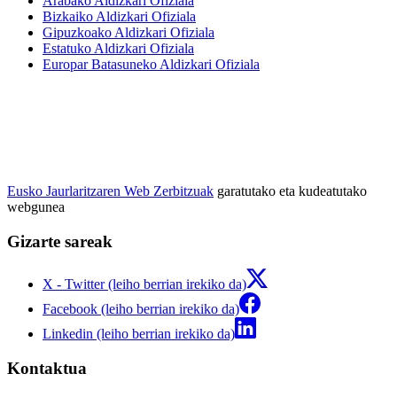
Arabako Aldizkari Ofiziala
Bizkaiko Aldizkari Ofiziala
Gipuzkoako Aldizkari Ofiziala
Estatuko Aldizkari Ofiziala
Europar Batasuneko Aldizkari Ofiziala
Eusko Jaurlaritzaren Web Zerbitzuak
garatutako eta kudeatutako
webgunea
Gizarte sareak
X - Twitter (leiho berrian irekiko da)
Facebook (leiho berrian irekiko da)
Linkedin (leiho berrian irekiko da)
Kontaktua