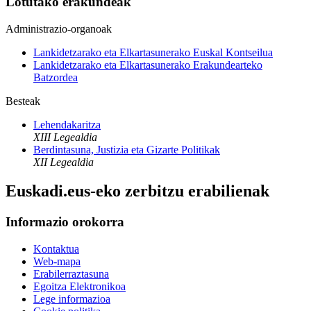
Lotutako erakundeak
Administrazio-organoak
Lankidetzarako eta Elkartasunerako Euskal Kontseilua
Lankidetzarako eta Elkartasunerako Erakundearteko
Batzordea
Besteak
Lehendakaritza
XIII Legealdia
Berdintasuna, Justizia eta Gizarte Politikak
XII Legealdia
Euskadi.eus-eko zerbitzu erabilienak
Informazio orokorra
Kontaktua
Web-mapa
Erabilerraztasuna
Egoitza Elektronikoa
Lege informazioa