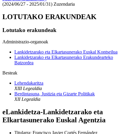
(2024/06/27 - 2025/01/31)
Zuzendaria
LOTUTAKO ERAKUNDEAK
Lotutako erakundeak
Administrazio-organoak
Lankidetzarako eta Elkartasunerako Euskal Kontseilua
Lankidetzarako eta Elkartasunerako Erakundearteko
Batzordea
Besteak
Lehendakaritza
XIII Legealdia
Berdintasuna, Justizia eta Gizarte Politikak
XII Legealdia
eLankidetza-Lankidetzarako eta
Elkartasunerako Euskal Agentzia
Titularra
:
Francisco Javier Cortés Fernández