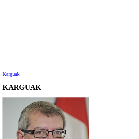
Karguak
KARGUAK