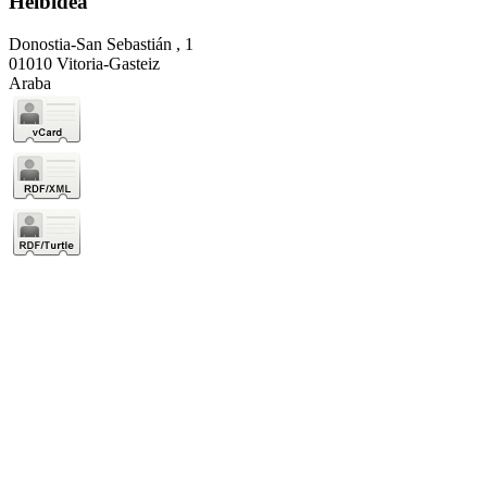
Helbidea
Donostia-San Sebastián , 1
01010 Vitoria-Gasteiz
Araba