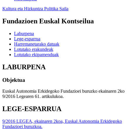
Kultura eta Hizkuntza Politika Saila
Fundazioen Euskal Kontseilua
Laburpena
Lege-esparrua
Harremanetarako datuak
Lotutako erakundeak
Lotutako ekipamenduak
LABURPENA
Objektua
Euskal Autonomia Erkidegoko Fundazioei buruzko ekainaren 2ko
9/2016 Legearen 61. artikulukoa.
LEGE-ESPARRUA
9/2016 LEGEA, ekainaren 2koa, Euskal Autonomia Erkidegoko
Fundazioei buruzkoa.