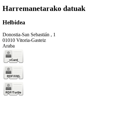
Harremanetarako datuak
Helbidea
Donostia-San Sebastián , 1
01010 Vitoria-Gasteiz
Araba