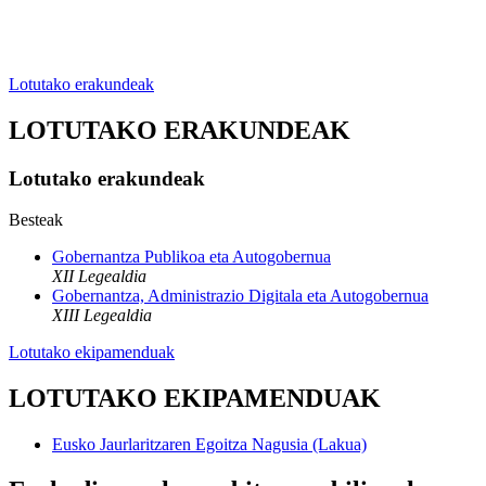
Lotutako erakundeak
LOTUTAKO ERAKUNDEAK
Lotutako erakundeak
Besteak
Gobernantza Publikoa eta Autogobernua
XII Legealdia
Gobernantza, Administrazio Digitala eta Autogobernua
XIII Legealdia
Lotutako ekipamenduak
LOTUTAKO EKIPAMENDUAK
Eusko Jaurlaritzaren Egoitza Nagusia (Lakua)