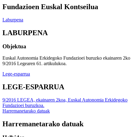
Fundazioen Euskal Kontseilua
Laburpena
LABURPENA
Objektua
Euskal Autonomia Erkidegoko Fundazioei buruzko ekainaren 2ko
9/2016 Legearen 61. artikulukoa.
Lege-esparrua
LEGE-ESPARRUA
9/2016 LEGEA, ekainaren 2koa, Euskal Autonomia Erkidegoko
Fundazioei buruzkoa.
Harremanetarako datuak
Harremanetarako datuak