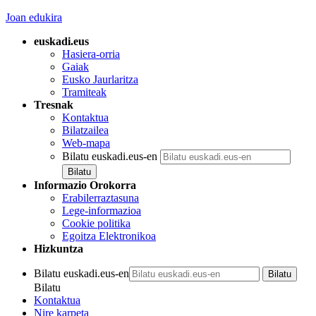
Joan edukira
euskadi.eus
Hasiera-orria
Gaiak
Eusko Jaurlaritza
Tramiteak
Tresnak
Kontaktua
Bilatzailea
Web-mapa
Bilatu euskadi.eus-en
Informazio Orokorra
Erabilerraztasuna
Lege-informazioa
Cookie politika
Egoitza Elektronikoa
Hizkuntza
Bilatu euskadi.eus-en
Bilatu
Kontaktua
Nire karpeta