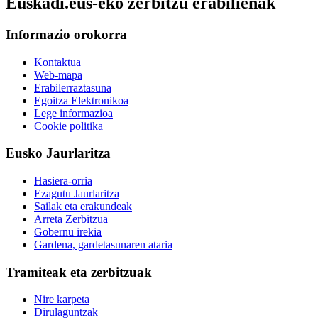
Euskadi.eus-eko zerbitzu erabilienak
Informazio orokorra
Kontaktua
Web-mapa
Erabilerraztasuna
Egoitza Elektronikoa
Lege informazioa
Cookie politika
Eusko Jaurlaritza
Hasiera-orria
Ezagutu Jaurlaritza
Sailak eta erakundeak
Arreta Zerbitzua
Gobernu irekia
Gardena, gardetasunaren ataria
Tramiteak eta zerbitzuak
Nire karpeta
Dirulaguntzak