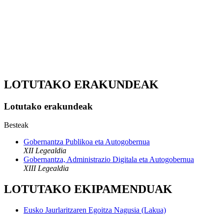
LOTUTAKO ERAKUNDEAK
Lotutako erakundeak
Besteak
Gobernantza Publikoa eta Autogobernua
XII Legealdia
Gobernantza, Administrazio Digitala eta Autogobernua
XIII Legealdia
LOTUTAKO EKIPAMENDUAK
Eusko Jaurlaritzaren Egoitza Nagusia (Lakua)