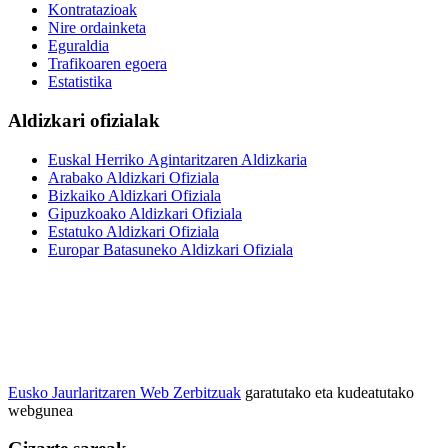
Kontratazioak
Nire ordainketa
Eguraldia
Trafikoaren egoera
Estatistika
Aldizkari ofizialak
Euskal Herriko Agintaritzaren Aldizkaria
Arabako Aldizkari Ofiziala
Bizkaiko Aldizkari Ofiziala
Gipuzkoako Aldizkari Ofiziala
Estatuko Aldizkari Ofiziala
Europar Batasuneko Aldizkari Ofiziala
Eusko Jaurlaritzaren Web Zerbitzuak
garatutako eta kudeatutako
webgunea