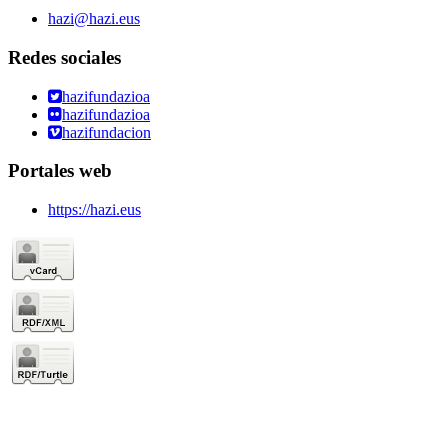
hazi@hazi.eus
Redes sociales
hazifundazioa
hazifundazioa
hazifundacion
Portales web
https://hazi.eus