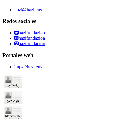
hazi@hazi.eus
Redes sociales
hazifundazioa
hazifundazioa
hazifundacion
Portales web
https://hazi.eus