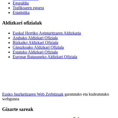
Eguraldia
Trafikoaren egoera
Estatistika
Aldizkari ofizialak
Euskal Herriko Agintaritzaren Aldizkaria
Arabako Aldizkari Ofiziala
Bizkaiko Aldizkari Ofiziala
Gipuzkoako Aldizkari Ofiziala
Estatuko Aldizkari Ofiziala
Europar Batasuneko Aldizkari Ofiziala
Eusko Jaurlaritzaren Web Zerbitzuak
garatutako eta kudeatutako
webgunea
Gizarte sareak