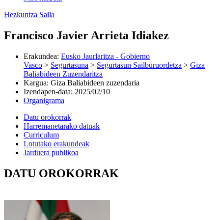
Hezkuntza Saila
Francisco Javier Arrieta Idiakez
Erakundea
:
Eusko Jaurlaritza - Gobierno
Vasco
>
Segurtasuna
>
Segurtasun Sailburuordetza
>
Giza
Baliabideen Zuzendaritza
Kargua
:
Giza Baliabideen zuzendaria
Izendapen-data
:
2025/02/10
Organigrama
Datu orokorrak
Harremanetarako datuak
Curriculum
Lotutako erakundeak
Jarduera publikoa
DATU OROKORRAK