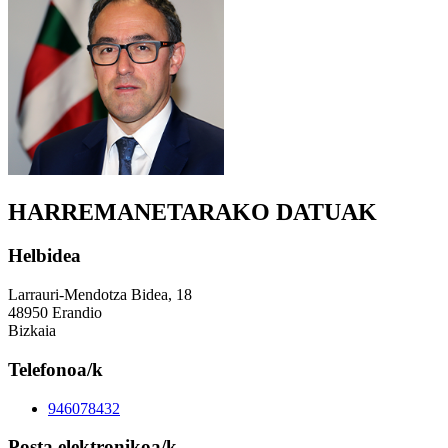
HARREMANETARAKO DATUAK
Helbidea
Larrauri-Mendotza Bidea, 18
48950 Erandio
Bizkaia
Telefonoa/k
946078432
Posta elektronikoa/k