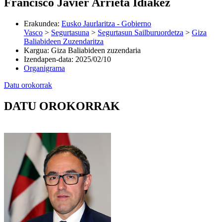
Francisco Javier Arrieta Idiakez
Erakundea
:
Eusko Jaurlaritza - Gobierno
Vasco
>
Segurtasuna
>
Segurtasun Sailburuordetza
>
Giza
Baliabideen Zuzendaritza
Kargua
:
Giza Baliabideen zuzendaria
Izendapen-data
:
2025/02/10
Organigrama
Datu orokorrak
DATU OROKORRAK