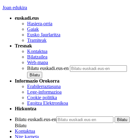
Joan edukira
euskadi.eus
Hasiera-orria
Gaiak
Eusko Jaurlaritza
Tramiteak
Tresnak
Kontaktua
Bilatzailea
Web-mapa
Bilatu euskadi.eus-en
Informazio Orokorra
Erabilerraztasuna
Lege-informazioa
Cookie politika
Egoitza Elektronikoa
Hizkuntza
Bilatu euskadi.eus-en
Bilatu
Kontaktua
Nire karpeta