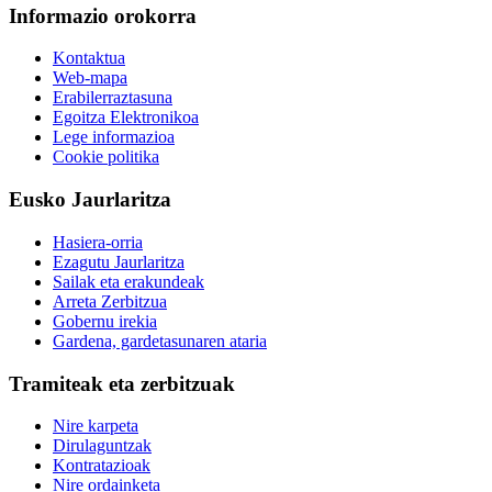
Informazio orokorra
Kontaktua
Web-mapa
Erabilerraztasuna
Egoitza Elektronikoa
Lege informazioa
Cookie politika
Eusko Jaurlaritza
Hasiera-orria
Ezagutu Jaurlaritza
Sailak eta erakundeak
Arreta Zerbitzua
Gobernu irekia
Gardena, gardetasunaren ataria
Tramiteak eta zerbitzuak
Nire karpeta
Dirulaguntzak
Kontratazioak
Nire ordainketa