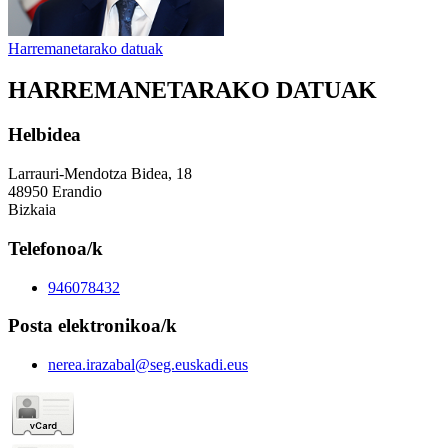
Harremanetarako datuak
HARREMANETARAKO DATUAK
Helbidea
Larrauri-Mendotza Bidea, 18
48950 Erandio
Bizkaia
Telefonoa/k
946078432
Posta elektronikoa/k
nerea.irazabal@seg.euskadi.eus