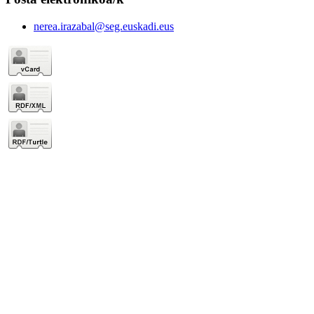
nerea.irazabal@seg.euskadi.eus