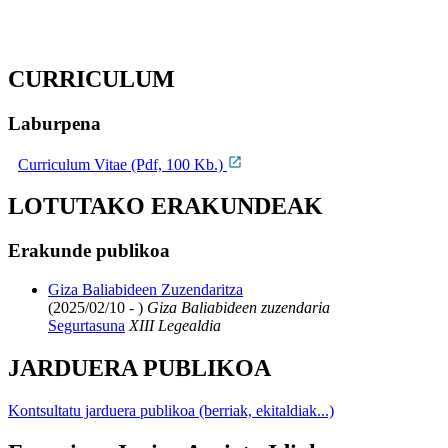
CURRICULUM
Laburpena
Curriculum Vitae (Pdf, 100 Kb.)
LOTUTAKO ERAKUNDEAK
Erakunde publikoa
Giza Baliabideen Zuzendaritza
(2025/02/10 - )
Giza Baliabideen zuzendaria
Segurtasuna
XIII Legealdia
JARDUERA PUBLIKOA
Kontsultatu jarduera publikoa (berriak, ekitaldiak...)