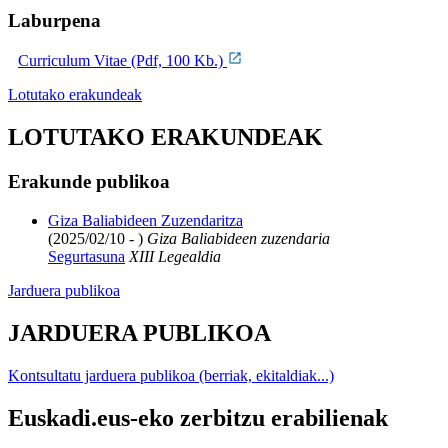
Laburpena
Curriculum Vitae (Pdf, 100 Kb.)
Lotutako erakundeak
LOTUTAKO ERAKUNDEAK
Erakunde publikoa
Giza Baliabideen Zuzendaritza
(2025/02/10 - )
Giza Baliabideen zuzendaria
Segurtasuna
XIII Legealdia
Jarduera publikoa
JARDUERA PUBLIKOA
Kontsultatu jarduera publikoa (berriak, ekitaldiak...)
Euskadi.eus-eko zerbitzu erabilienak