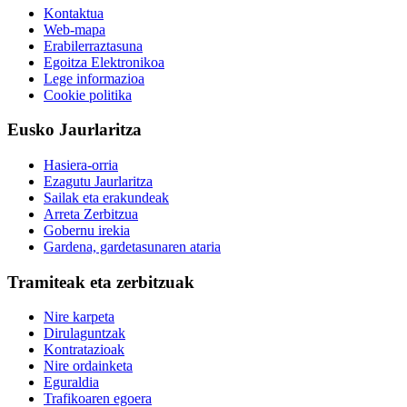
Kontaktua
Web-mapa
Erabilerraztasuna
Egoitza Elektronikoa
Lege informazioa
Cookie politika
Eusko Jaurlaritza
Hasiera-orria
Ezagutu Jaurlaritza
Sailak eta erakundeak
Arreta Zerbitzua
Gobernu irekia
Gardena, gardetasunaren ataria
Tramiteak eta zerbitzuak
Nire karpeta
Dirulaguntzak
Kontratazioak
Nire ordainketa
Eguraldia
Trafikoaren egoera