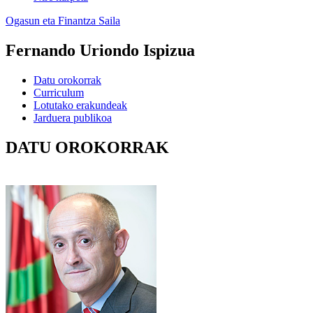
Ogasun eta Finantza Saila
Fernando Uriondo Ispizua
Datu orokorrak
Curriculum
Lotutako erakundeak
Jarduera publikoa
DATU OROKORRAK