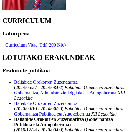
CURRICULUM
Laburpena
Curriculum Vitae (Pdf, 200 Kb.)
LOTUTAKO ERAKUNDEAK
Erakunde publikoa
Baliabide Orokorren Zuzendaritza
(2024/06/27 - 2024/08/02)
Baliabide Orokorren zuzendaria
Gobernantza, Administrazio Digitala eta Autogobernua
XIII
Legealdia
Baliabide Orokorren Zuzendaritza
(2020/09/10 - 2024/06/26)
Baliabide Orokorren zuzendaria
Gobernantza Publikoa eta Autogobernua
XII Legealdia
Baliabide Orokorren Zuzendaritza (Gobernantza
Publikoa eta Autogobernua)
(2016/12/24 - 2020/09/09)
Baliabide Orokorren zuzendaria