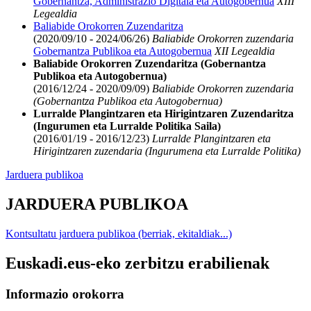
Gobernantza, Administrazio Digitala eta Autogobernua
XIII
Legealdia
Baliabide Orokorren Zuzendaritza
(2020/09/10 - 2024/06/26)
Baliabide Orokorren zuzendaria
Gobernantza Publikoa eta Autogobernua
XII Legealdia
Baliabide Orokorren Zuzendaritza (Gobernantza
Publikoa eta Autogobernua)
(2016/12/24 - 2020/09/09)
Baliabide Orokorren zuzendaria
(Gobernantza Publikoa eta Autogobernua)
Lurralde Plangintzaren eta Hirigintzaren Zuzendaritza
(Ingurumen eta Lurralde Politika Saila)
(2016/01/19 - 2016/12/23)
Lurralde Plangintzaren eta
Hirigintzaren zuzendaria (Ingurumena eta Lurralde Politika)
Jarduera publikoa
JARDUERA PUBLIKOA
Kontsultatu jarduera publikoa (berriak, ekitaldiak...)
Euskadi.eus-eko zerbitzu erabilienak
Informazio orokorra