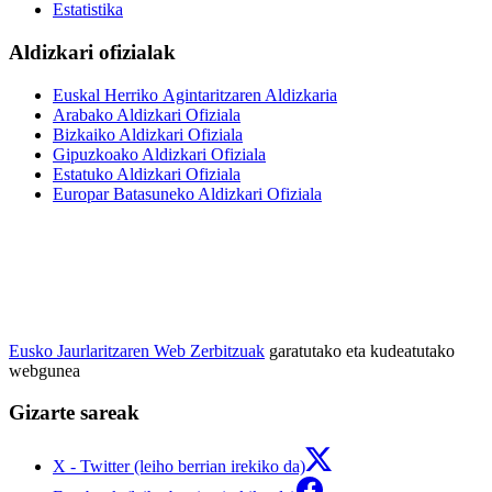
Estatistika
Aldizkari ofizialak
Euskal Herriko Agintaritzaren Aldizkaria
Arabako Aldizkari Ofiziala
Bizkaiko Aldizkari Ofiziala
Gipuzkoako Aldizkari Ofiziala
Estatuko Aldizkari Ofiziala
Europar Batasuneko Aldizkari Ofiziala
Eusko Jaurlaritzaren Web Zerbitzuak
garatutako eta kudeatutako
webgunea
Gizarte sareak
X - Twitter (leiho berrian irekiko da)