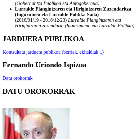
(Gobernantza Publikoa eta Autogobernua)
Lurralde Plangintzaren eta Hirigintzaren Zuzendaritza
(Ingurumen eta Lurralde Politika Saila)
(2016/01/19 - 2016/12/23)
Lurralde Plangintzaren eta
Hirigintzaren zuzendaria (Ingurumena eta Lurralde Politika)
JARDUERA PUBLIKOA
Kontsultatu jarduera publikoa (berriak, ekitaldiak...)
Fernando Uriondo Ispizua
Datu orokorrak
DATU OROKORRAK