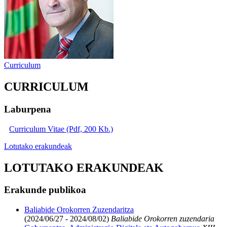
Curriculum
CURRICULUM
Laburpena
Curriculum Vitae (Pdf, 200 Kb.)
Lotutako erakundeak
LOTUTAKO ERAKUNDEAK
Erakunde publikoa
Baliabide Orokorren Zuzendaritza
(2024/06/27 - 2024/08/02)
Baliabide Orokorren zuzendaria