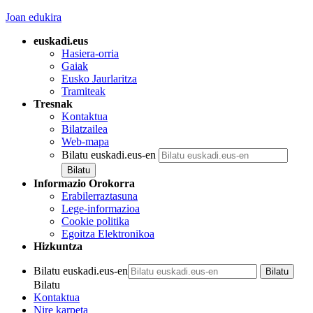
Joan edukira
euskadi.eus
Hasiera-orria
Gaiak
Eusko Jaurlaritza
Tramiteak
Tresnak
Kontaktua
Bilatzailea
Web-mapa
Bilatu euskadi.eus-en
Informazio Orokorra
Erabilerraztasuna
Lege-informazioa
Cookie politika
Egoitza Elektronikoa
Hizkuntza
Bilatu euskadi.eus-en
Bilatu
Kontaktua
Nire karpeta