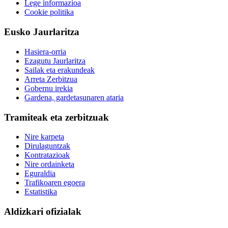
Lege informazioa
Cookie politika
Eusko Jaurlaritza
Hasiera-orria
Ezagutu Jaurlaritza
Sailak eta erakundeak
Arreta Zerbitzua
Gobernu irekia
Gardena, gardetasunaren ataria
Tramiteak eta zerbitzuak
Nire karpeta
Dirulaguntzak
Kontratazioak
Nire ordainketa
Eguraldia
Trafikoaren egoera
Estatistika
Aldizkari ofizialak