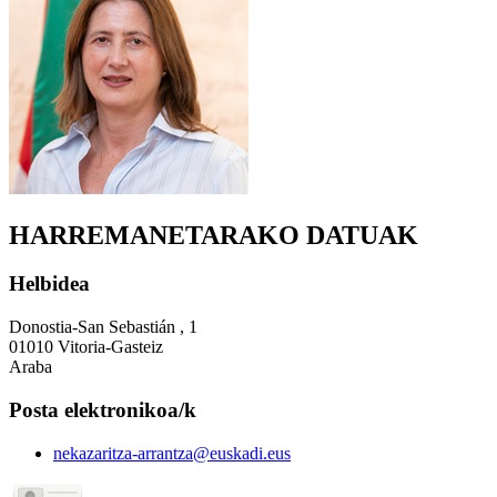
HARREMANETARAKO DATUAK
Helbidea
Donostia-San Sebastián , 1
01010 Vitoria-Gasteiz
Araba
Posta elektronikoa/k
nekazaritza-arrantza@euskadi.eus