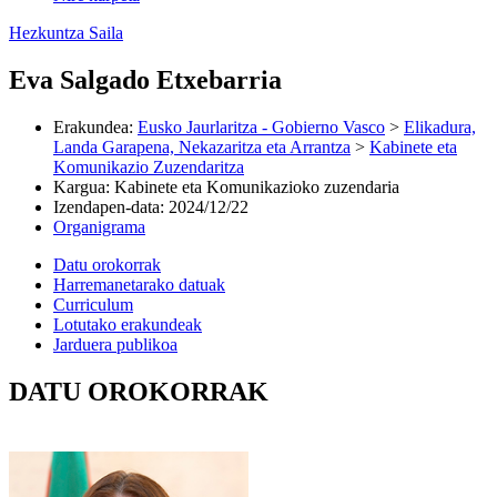
Hezkuntza Saila
Eva Salgado Etxebarria
Erakundea
:
Eusko Jaurlaritza - Gobierno Vasco
>
Elikadura,
Landa Garapena, Nekazaritza eta Arrantza
>
Kabinete eta
Komunikazio Zuzendaritza
Kargua
:
Kabinete eta Komunikazioko zuzendaria
Izendapen-data
:
2024/12/22
Organigrama
Datu orokorrak
Harremanetarako datuak
Curriculum
Lotutako erakundeak
Jarduera publikoa
DATU OROKORRAK