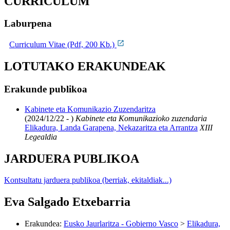
CURRICULUM
Laburpena
Curriculum Vitae (Pdf, 200 Kb.)
LOTUTAKO ERAKUNDEAK
Erakunde publikoa
Kabinete eta Komunikazio Zuzendaritza
(2024/12/22 - )
Kabinete eta Komunikazioko zuzendaria
Elikadura, Landa Garapena, Nekazaritza eta Arrantza
XIII
Legealdia
JARDUERA PUBLIKOA
Kontsultatu jarduera publikoa (berriak, ekitaldiak...)
Eva Salgado Etxebarria
Erakundea
:
Eusko Jaurlaritza - Gobierno Vasco
>
Elikadura,