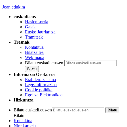
Joan edukira
euskadi.eus
Hasiera-orria
Gaiak
Eusko Jaurlaritza
Tramiteak
Tresnak
Kontaktua
Bilatzailea
Web-mapa
Bilatu euskadi.eus-en
Informazio Orokorra
Erabilerraztasuna
Lege-informazioa
Cookie politika
Egoitza Elektronikoa
Hizkuntza
Bilatu euskadi.eus-en
Bilatu
Kontaktua
Nire karpeta