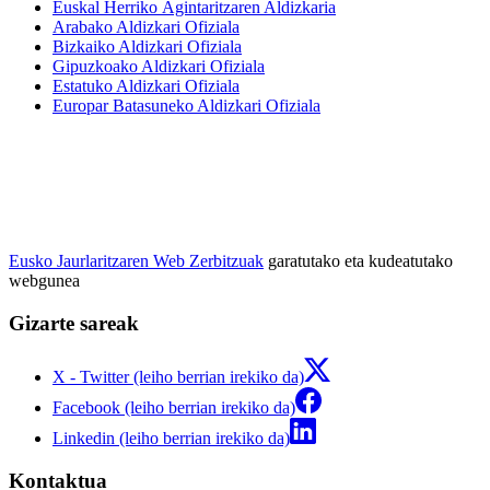
Euskal Herriko Agintaritzaren Aldizkaria
Arabako Aldizkari Ofiziala
Bizkaiko Aldizkari Ofiziala
Gipuzkoako Aldizkari Ofiziala
Estatuko Aldizkari Ofiziala
Europar Batasuneko Aldizkari Ofiziala
Eusko Jaurlaritzaren Web Zerbitzuak
garatutako eta kudeatutako
webgunea
Gizarte sareak
X - Twitter (leiho berrian irekiko da)
Facebook (leiho berrian irekiko da)
Linkedin (leiho berrian irekiko da)
Kontaktua