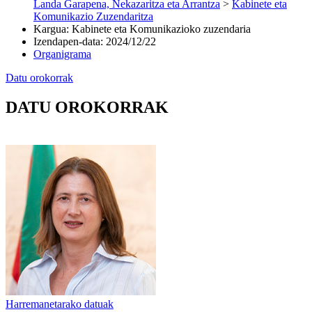
Landa Garapena, Nekazaritza eta Arrantza
>
Kabinete eta
Komunikazio Zuzendaritza
Kargua
:
Kabinete eta Komunikazioko zuzendaria
Izendapen-data
:
2024/12/22
Organigrama
Datu orokorrak
DATU OROKORRAK
Harremanetarako datuak