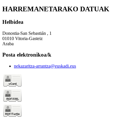
HARREMANETARAKO DATUAK
Helbidea
Donostia-San Sebastián , 1
01010 Vitoria-Gasteiz
Araba
Posta elektronikoa/k
nekazaritza-arrantza@euskadi.eus