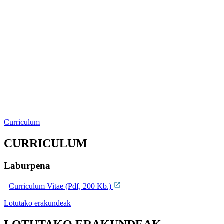
Curriculum
CURRICULUM
Laburpena
Curriculum Vitae (Pdf, 200 Kb.)
Lotutako erakundeak