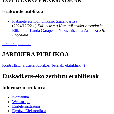
LOTUTAKO ERAKUNDEAK
Erakunde publikoa
Kabinete eta Komunikazio Zuzendaritza
(2024/12/22 - )
Kabinete eta Komunikazioko zuzendaria
Elikadura, Landa Garapena, Nekazaritza eta Arrantza
XIII
Legealdia
Jarduera publikoa
JARDUERA PUBLIKOA
Kontsultatu jarduera publikoa (berriak, ekitaldiak...)
Euskadi.eus-eko zerbitzu erabilienak
Informazio orokorra
Kontaktua
Web-mapa
Erabilerraztasuna
Egoitza Elektronikoa