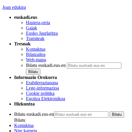
Joan edukira
euskadi.eus
Hasiera-orria
Gaiak
Eusko Jaurlaritza
Tramiteak
Tresnak
Kontaktua
Bilatzailea
Web-mapa
Bilatu euskadi.eus-en
Informazio Orokorra
Erabilerraztasuna
Lege-informazioa
Cookie politika
Egoitza Elektronikoa
Hizkuntza
Bilatu euskadi.eus-en
Bilatu
Kontaktua
Nire karpeta