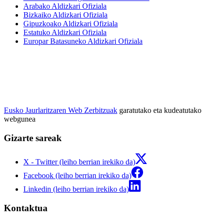
Arabako Aldizkari Ofiziala
Bizkaiko Aldizkari Ofiziala
Gipuzkoako Aldizkari Ofiziala
Estatuko Aldizkari Ofiziala
Europar Batasuneko Aldizkari Ofiziala
Eusko Jaurlaritzaren Web Zerbitzuak
garatutako eta kudeatutako
webgunea
Gizarte sareak
X - Twitter (leiho berrian irekiko da)
Facebook (leiho berrian irekiko da)
Linkedin (leiho berrian irekiko da)
Kontaktua