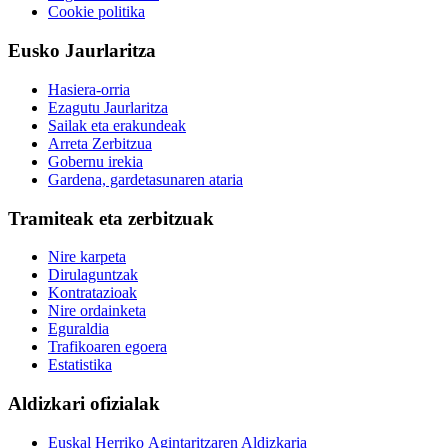
Cookie politika
Eusko Jaurlaritza
Hasiera-orria
Ezagutu Jaurlaritza
Sailak eta erakundeak
Arreta Zerbitzua
Gobernu irekia
Gardena, gardetasunaren ataria
Tramiteak eta zerbitzuak
Nire karpeta
Dirulaguntzak
Kontratazioak
Nire ordainketa
Eguraldia
Trafikoaren egoera
Estatistika
Aldizkari ofizialak
Euskal Herriko Agintaritzaren Aldizkaria