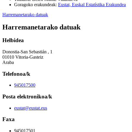
Goragoko erakundeak
:
Eustat, Euskal Estatístika Erakundea
Harremanetarako datuak
Harremanetarako datuak
Helbidea
Donostia-San Sebastián , 1
01010 Vitoria-Gasteiz
Araba
Telefonoa/k
945017500
Posta elektronikoa/k
eustat@eustat.eus
Faxa
945017501