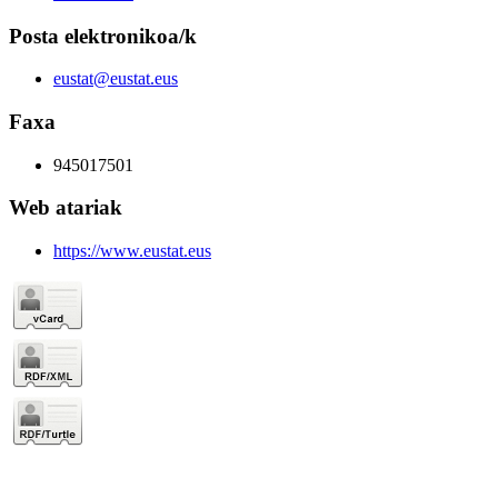
Posta elektronikoa/k
eustat@eustat.eus
Faxa
945017501
Web atariak
https://www.eustat.eus