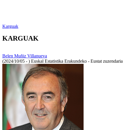
Karguak
KARGUAK
Belen Muñiz Villanueva
(2024/10/05 - )
Euskal Estatistika Erakundeko - Eustat zuzendaria