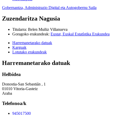
Gobernantza, Administrazio Digital eta Autogobernu Saila
Zuzendaritza Nagusia
Titularra
:
Belen Muñiz Villanueva
Goragoko erakundeak
:
Eustat, Euskal Estatístika Erakundea
Harremanetarako datuak
Karguak
Lotutako erakundeak
Harremanetarako datuak
Helbidea
Donostia-San Sebastián , 1
01010 Vitoria-Gasteiz
Araba
Telefonoa/k
945017500