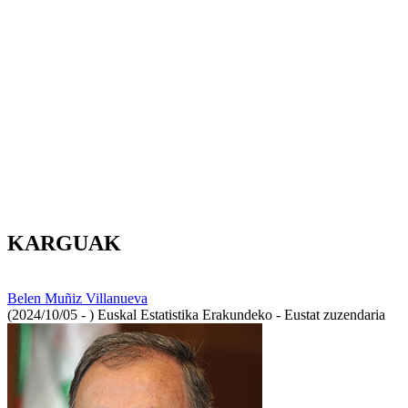
KARGUAK
Belen Muñiz Villanueva
(2024/10/05 - )
Euskal Estatistika Erakundeko - Eustat zuzendaria