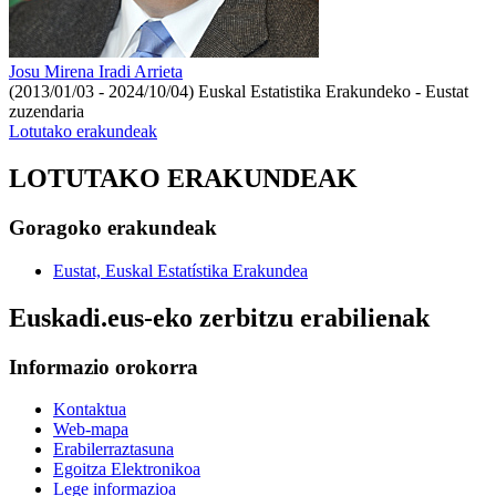
Josu Mirena Iradi Arrieta
(2013/01/03 - 2024/10/04)
Euskal Estatistika Erakundeko - Eustat
zuzendaria
Lotutako erakundeak
LOTUTAKO ERAKUNDEAK
Goragoko erakundeak
Eustat, Euskal Estatístika Erakundea
Euskadi.eus-eko zerbitzu erabilienak
Informazio orokorra
Kontaktua
Web-mapa
Erabilerraztasuna
Egoitza Elektronikoa
Lege informazioa