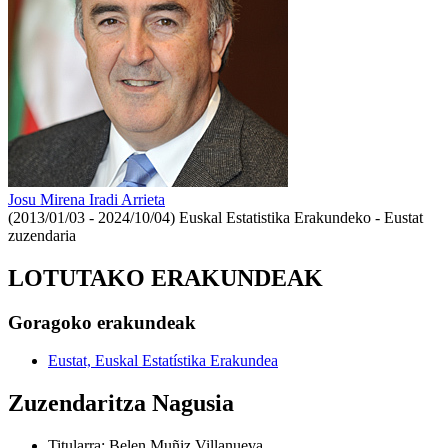
Josu Mirena Iradi Arrieta
(2013/01/03 - 2024/10/04)
Euskal Estatistika Erakundeko - Eustat
zuzendaria
LOTUTAKO ERAKUNDEAK
Goragoko erakundeak
Eustat, Euskal Estatístika Erakundea
Zuzendaritza Nagusia
Titularra
:
Belen Muñiz Villanueva