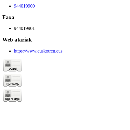
944019900
Faxa
944019901
Web atariak
https://www.euskotren.eus