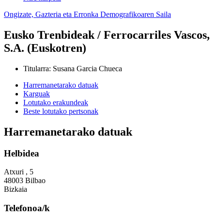
Ongizate, Gazteria eta Erronka Demografikoaren Saila
Eusko Trenbideak / Ferrocarriles Vascos,
S.A. (Euskotren)
Titularra
:
Susana Garcia Chueca
Harremanetarako datuak
Karguak
Lotutako erakundeak
Beste lotutako pertsonak
Harremanetarako datuak
Helbidea
Atxuri , 5
48003 Bilbao
Bizkaia
Telefonoa/k