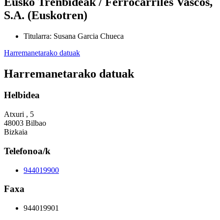
Eusko Trenbideak / Ferrocarriles Vascos,
S.A. (Euskotren)
Titularra
:
Susana Garcia Chueca
Harremanetarako datuak
Harremanetarako datuak
Helbidea
Atxuri , 5
48003 Bilbao
Bizkaia
Telefonoa/k
944019900
Faxa
944019901