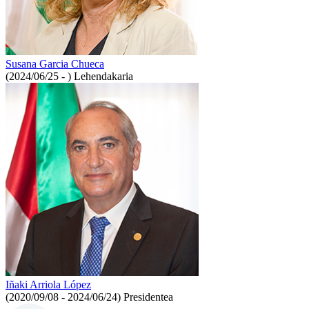
Susana Garcia Chueca
(2024/06/25 - )
Lehendakaria
Iñaki Arriola López
(2020/09/08 - 2024/06/24)
Presidentea