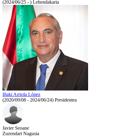
(2024/06/25 - )
Lehendakaria
Iñaki Arriola López
(2020/09/08 - 2024/06/24)
Presidentea
Javier Seoane
Zuzendari Nagusia