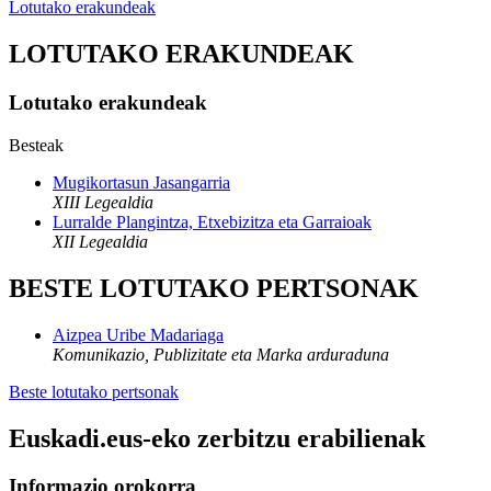
Lotutako erakundeak
LOTUTAKO ERAKUNDEAK
Lotutako erakundeak
Besteak
Mugikortasun Jasangarria
XIII Legealdia
Lurralde Plangintza, Etxebizitza eta Garraioak
XII Legealdia
BESTE LOTUTAKO PERTSONAK
Aizpea Uribe Madariaga
Komunikazio, Publizitate eta Marka arduraduna
Beste lotutako pertsonak
Euskadi.eus-eko zerbitzu erabilienak
Informazio orokorra