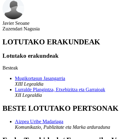
Javier Seoane
Zuzendari Nagusia
LOTUTAKO ERAKUNDEAK
Lotutako erakundeak
Besteak
Mugikortasun Jasangarria
XIII Legealdia
Lurralde Plangintza, Etxebizitza eta Garraioak
XII Legealdia
BESTE LOTUTAKO PERTSONAK
Aizpea Uribe Madariaga
Komunikazio, Publizitate eta Marka arduraduna