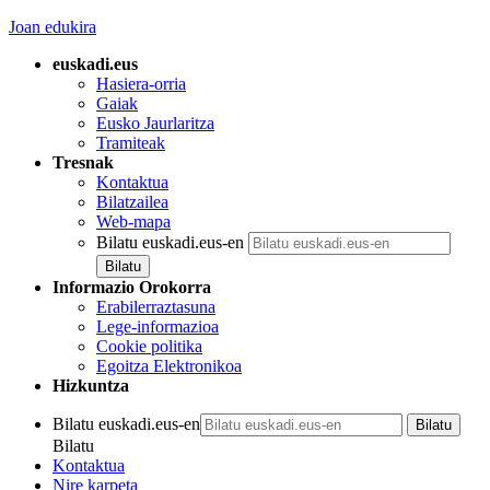
Joan edukira
euskadi.eus
Hasiera-orria
Gaiak
Eusko Jaurlaritza
Tramiteak
Tresnak
Kontaktua
Bilatzailea
Web-mapa
Bilatu euskadi.eus-en
Informazio Orokorra
Erabilerraztasuna
Lege-informazioa
Cookie politika
Egoitza Elektronikoa
Hizkuntza
Bilatu euskadi.eus-en
Bilatu
Kontaktua
Nire karpeta