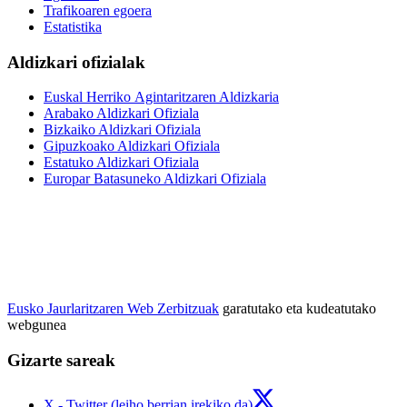
Trafikoaren egoera
Estatistika
Aldizkari ofizialak
Euskal Herriko Agintaritzaren Aldizkaria
Arabako Aldizkari Ofiziala
Bizkaiko Aldizkari Ofiziala
Gipuzkoako Aldizkari Ofiziala
Estatuko Aldizkari Ofiziala
Europar Batasuneko Aldizkari Ofiziala
Eusko Jaurlaritzaren Web Zerbitzuak
garatutako eta kudeatutako
webgunea
Gizarte sareak
X - Twitter (leiho berrian irekiko da)