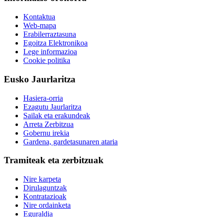
Kontaktua
Web-mapa
Erabilerraztasuna
Egoitza Elektronikoa
Lege informazioa
Cookie politika
Eusko Jaurlaritza
Hasiera-orria
Ezagutu Jaurlaritza
Sailak eta erakundeak
Arreta Zerbitzua
Gobernu irekia
Gardena, gardetasunaren ataria
Tramiteak eta zerbitzuak
Nire karpeta
Dirulaguntzak
Kontratazioak
Nire ordainketa
Eguraldia