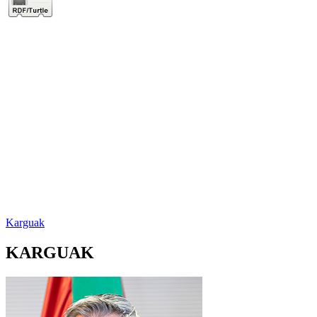
Karguak
KARGUAK