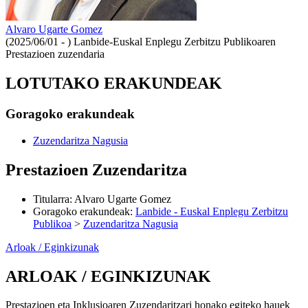
Alvaro Ugarte Gomez
(2025/06/01 - )
Lanbide-Euskal Enplegu Zerbitzu Publikoaren
Prestazioen zuzendaria
LOTUTAKO ERAKUNDEAK
Goragoko erakundeak
Zuzendaritza Nagusia
Prestazioen Zuzendaritza
Titularra
:
Alvaro Ugarte Gomez
Goragoko erakundeak
:
Lanbide - Euskal Enplegu Zerbitzu
Publikoa
>
Zuzendaritza Nagusia
Arloak / Eginkizunak
ARLOAK / EGINKIZUNAK
Prestazioen eta Inklusioaren Zuzendaritzari honako egiteko hauek