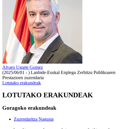
Alvaro Ugarte Gomez
(2025/06/01 - )
Lanbide-Euskal Enplegu Zerbitzu Publikoaren
Prestazioen zuzendaria
Lotutako erakundeak
LOTUTAKO ERAKUNDEAK
Goragoko erakundeak
Zuzendaritza Nagusia