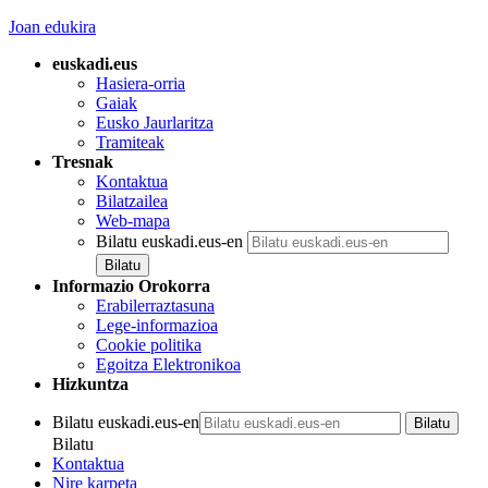
Joan edukira
euskadi.eus
Hasiera-orria
Gaiak
Eusko Jaurlaritza
Tramiteak
Tresnak
Kontaktua
Bilatzailea
Web-mapa
Bilatu euskadi.eus-en
Informazio Orokorra
Erabilerraztasuna
Lege-informazioa
Cookie politika
Egoitza Elektronikoa
Hizkuntza
Bilatu euskadi.eus-en
Bilatu
Kontaktua
Nire karpeta