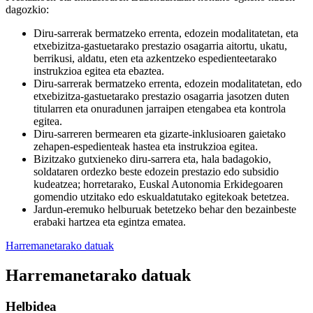
dagozkio:
Diru-sarrerak bermatzeko errenta, edozein modalitatetan, eta
etxebizitza-gastuetarako prestazio osagarria aitortu, ukatu,
berrikusi, aldatu, eten eta azkentzeko espedienteetarako
instrukzioa egitea eta ebaztea.
Diru-sarrerak bermatzeko errenta, edozein modalitatetan, edo
etxebizitza-gastuetarako prestazio osagarria jasotzen duten
titularren eta onuradunen jarraipen etengabea eta kontrola
egitea.
Diru-sarreren bermearen eta gizarte-inklusioaren gaietako
zehapen-espedienteak hastea eta instrukzioa egitea.
Bizitzako gutxieneko diru-sarrera eta, hala badagokio,
soldataren ordezko beste edozein prestazio edo subsidio
kudeatzea; horretarako, Euskal Autonomia Erkidegoaren
gomendio utzitako edo eskualdatutako egitekoak betetzea.
Jardun-eremuko helburuak betetzeko behar den bezainbeste
erabaki hartzea eta egintza ematea.
Harremanetarako datuak
Harremanetarako datuak
Helbidea