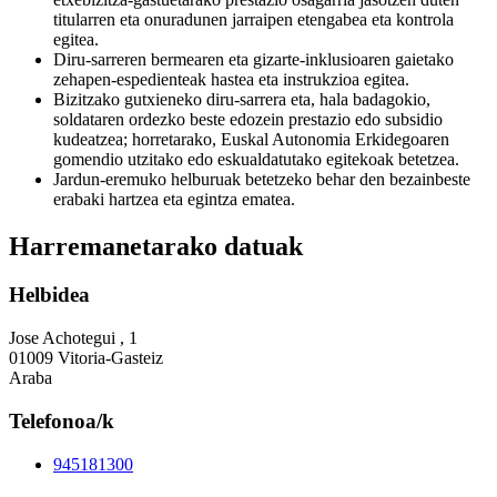
titularren eta onuradunen jarraipen etengabea eta kontrola
egitea.
Diru-sarreren bermearen eta gizarte-inklusioaren gaietako
zehapen-espedienteak hastea eta instrukzioa egitea.
Bizitzako gutxieneko diru-sarrera eta, hala badagokio,
soldataren ordezko beste edozein prestazio edo subsidio
kudeatzea; horretarako, Euskal Autonomia Erkidegoaren
gomendio utzitako edo eskualdatutako egitekoak betetzea.
Jardun-eremuko helburuak betetzeko behar den bezainbeste
erabaki hartzea eta egintza ematea.
Harremanetarako datuak
Helbidea
Jose Achotegui , 1
01009 Vitoria-Gasteiz
Araba
Telefonoa/k
945181300