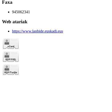
Faxa
945062341
Web atariak
https://www.lanbide.euskadi.eus