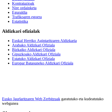
Kontratazioak
Nire ordainketa
Eguraldia
Trafikoaren egoera
Estatistika
Aldizkari ofizialak
Euskal Herriko Agintaritzaren Aldizkaria
Arabako Aldizkari Ofiziala
Bizkaiko Aldizkari Ofiziala
Gipuzkoako Aldizkari Ofiziala
Estatuko Aldizkari Ofiziala
Europar Batasuneko Aldizkari Ofiziala
Eusko Jaurlaritzaren Web Zerbitzuak
garatutako eta kudeatutako
webgunea