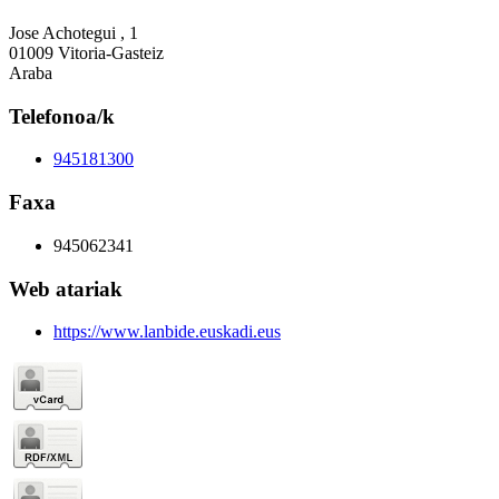
Jose Achotegui , 1
01009 Vitoria-Gasteiz
Araba
Telefonoa/k
945181300
Faxa
945062341
Web atariak
https://www.lanbide.euskadi.eus