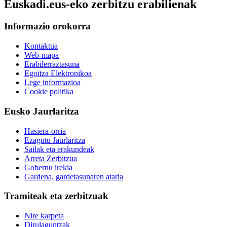
Euskadi.eus-eko zerbitzu erabilienak
Informazio orokorra
Kontaktua
Web-mapa
Erabilerraztasuna
Egoitza Elektronikoa
Lege informazioa
Cookie politika
Eusko Jaurlaritza
Hasiera-orria
Ezagutu Jaurlaritza
Sailak eta erakundeak
Arreta Zerbitzua
Gobernu irekia
Gardena, gardetasunaren ataria
Tramiteak eta zerbitzuak
Nire karpeta
Dirulaguntzak