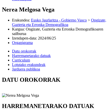
Nerea Melgosa Vega
Erakundea
:
Eusko Jaurlaritza - Gobierno Vasco
>
Ongizate,
Gazteria eta Erronka Demografikoa
Kargua
:
Ongizate, Gazteria eta Erronka Demografikoaren
sailburua
Izendapen-data
:
2024/06/25
Organigrama
Datu orokorrak
Harremanetarako datuak
Curriculum
Lotutako erakundeak
Jarduera publikoa
DATU OROKORRAK
HARREMANETARAKO DATUAK