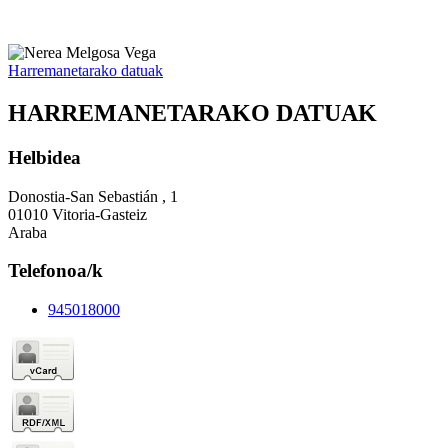
Harremanetarako datuak
HARREMANETARAKO DATUAK
Helbidea
Donostia-San Sebastián , 1
01010 Vitoria-Gasteiz
Araba
Telefonoa/k
945018000