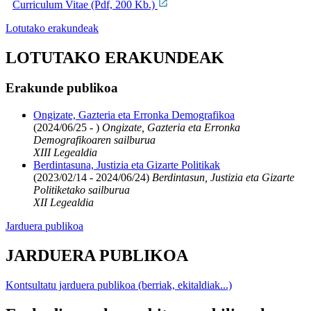
Curriculum Vitae (Pdf, 200 Kb.)
Lotutako erakundeak
LOTUTAKO ERAKUNDEAK
Erakunde publikoa
Ongizate, Gazteria eta Erronka Demografikoa
(2024/06/25 - )
Ongizate, Gazteria eta Erronka
Demografikoaren sailburua
XIII Legealdia
Berdintasuna, Justizia eta Gizarte Politikak
(2023/02/14 - 2024/06/24)
Berdintasun, Justizia eta Gizarte
Politiketako sailburua
XII Legealdia
Jarduera publikoa
JARDUERA PUBLIKOA
Kontsultatu jarduera publikoa (berriak, ekitaldiak...)