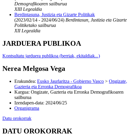
Demografikoaren sailburua
XIII Legealdia
Berdintasuna, Justizia eta Gizarte Politikak
(2023/02/14 - 2024/06/24)
Berdintasun, Justizia eta Gizarte
Politiketako sailburua
XII Legealdia
JARDUERA PUBLIKOA
Kontsultatu jarduera publikoa (berriak, ekitaldiak...)
Nerea Melgosa Vega
Erakundea
:
Eusko Jaurlaritza - Gobierno Vasco
>
Ongizate,
Gazteria eta Erronka Demografikoa
Kargua
:
Ongizate, Gazteria eta Erronka Demografikoaren
sailburua
Izendapen-data
:
2024/06/25
Organigrama
Datu orokorrak
DATU OROKORRAK