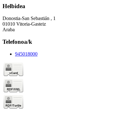
Helbidea
Donostia-San Sebastián , 1
01010 Vitoria-Gasteiz
Araba
Telefonoa/k
945018000