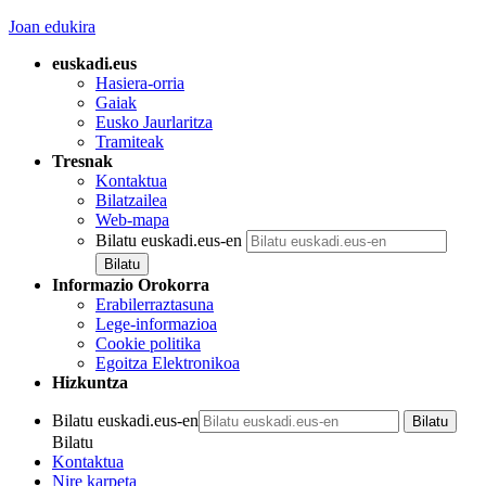
Joan edukira
euskadi.eus
Hasiera-orria
Gaiak
Eusko Jaurlaritza
Tramiteak
Tresnak
Kontaktua
Bilatzailea
Web-mapa
Bilatu euskadi.eus-en
Informazio Orokorra
Erabilerraztasuna
Lege-informazioa
Cookie politika
Egoitza Elektronikoa
Hizkuntza
Bilatu euskadi.eus-en
Bilatu
Kontaktua
Nire karpeta