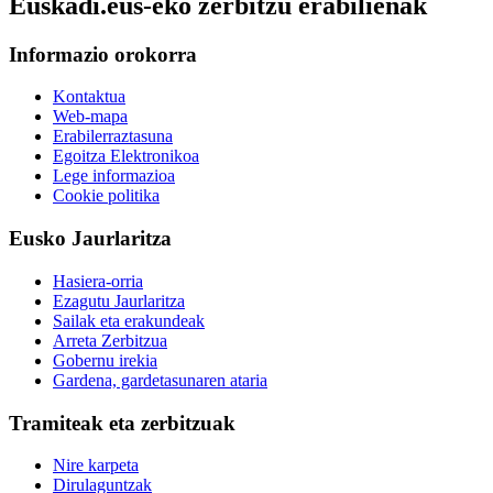
Euskadi.eus-eko zerbitzu erabilienak
Informazio orokorra
Kontaktua
Web-mapa
Erabilerraztasuna
Egoitza Elektronikoa
Lege informazioa
Cookie politika
Eusko Jaurlaritza
Hasiera-orria
Ezagutu Jaurlaritza
Sailak eta erakundeak
Arreta Zerbitzua
Gobernu irekia
Gardena, gardetasunaren ataria
Tramiteak eta zerbitzuak
Nire karpeta
Dirulaguntzak