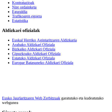
Kontratazioak
Nire ordainketa
Eguraldia
Trafikoaren egoera
Estatistika
Aldizkari ofizialak
Euskal Herriko Agintaritzaren Aldizkaria
Arabako Aldizkari Ofiziala
Bizkaiko Aldizkari Ofiziala
Gipuzkoako Aldizkari Ofiziala
Estatuko Aldizkari Ofiziala
Europar Batasuneko Aldizkari Ofiziala
Eusko Jaurlaritzaren Web Zerbitzuak
garatutako eta kudeatutako
webgunea