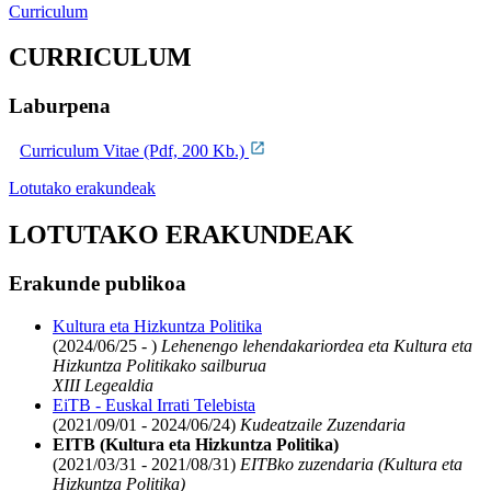
Curriculum
CURRICULUM
Laburpena
Curriculum Vitae (Pdf, 200 Kb.)
Lotutako erakundeak
LOTUTAKO ERAKUNDEAK
Erakunde publikoa
Kultura eta Hizkuntza Politika
(2024/06/25 - )
Lehenengo lehendakariordea eta Kultura eta
Hizkuntza Politikako sailburua
XIII Legealdia
EiTB - Euskal Irrati Telebista
(2021/09/01 - 2024/06/24)
Kudeatzaile Zuzendaria
EITB (Kultura eta Hizkuntza Politika)
(2021/03/31 - 2021/08/31)
EITBko zuzendaria (Kultura eta
Hizkuntza Politika)