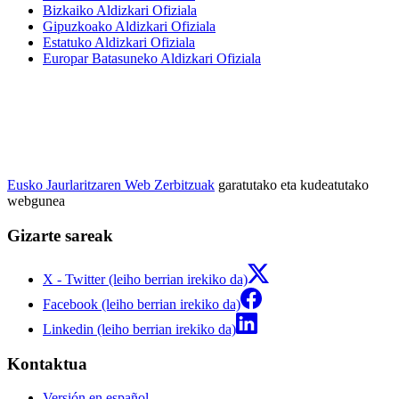
Bizkaiko Aldizkari Ofiziala
Gipuzkoako Aldizkari Ofiziala
Estatuko Aldizkari Ofiziala
Europar Batasuneko Aldizkari Ofiziala
Eusko Jaurlaritzaren Web Zerbitzuak
garatutako eta kudeatutako
webgunea
Gizarte sareak
X - Twitter (leiho berrian irekiko da)
Facebook (leiho berrian irekiko da)
Linkedin (leiho berrian irekiko da)
Kontaktua
Versión en español