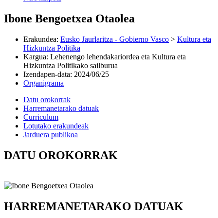
Ibone Bengoetxea Otaolea
Erakundea
:
Eusko Jaurlaritza - Gobierno Vasco
>
Kultura eta
Hizkuntza Politika
Kargua
:
Lehenengo lehendakariordea eta Kultura eta
Hizkuntza Politikako sailburua
Izendapen-data
:
2024/06/25
Organigrama
Datu orokorrak
Harremanetarako datuak
Curriculum
Lotutako erakundeak
Jarduera publikoa
DATU OROKORRAK
HARREMANETARAKO DATUAK