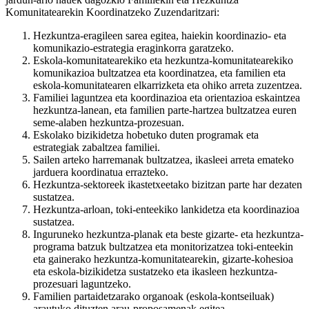
Komunitatearekin Koordinatzeko Zuzendaritzari:
Hezkuntza-eragileen sarea egitea, haiekin koordinazio- eta
komunikazio-estrategia eraginkorra garatzeko.
Eskola-komunitatearekiko eta hezkuntza-komunitatearekiko
komunikazioa bultzatzea eta koordinatzea, eta familien eta
eskola-komunitatearen elkarrizketa eta ohiko arreta zuzentzea.
Familiei laguntzea eta koordinazioa eta orientazioa eskaintzea
hezkuntza-lanean, eta familien parte-hartzea bultzatzea euren
seme-alaben hezkuntza-prozesuan.
Eskolako bizikidetza hobetuko duten programak eta
estrategiak zabaltzea familiei.
Sailen arteko harremanak bultzatzea, ikasleei arreta emateko
jarduera koordinatua errazteko.
Hezkuntza-sektoreek ikastetxeetako bizitzan parte har dezaten
sustatzea.
Hezkuntza-arloan, toki-enteekiko lankidetza eta koordinazioa
sustatzea.
Inguruneko hezkuntza-planak eta beste gizarte- eta hezkuntza-
programa batzuk bultzatzea eta monitorizatzea toki-enteekin
eta gainerako hezkuntza-komunitatearekin, gizarte-kohesioa
eta eskola-bizikidetza sustatzeko eta ikasleen hezkuntza-
prozesuari laguntzeko.
Familien partaidetzarako organoak (eskola-kontseiluak)
arautuko dituzten arau-proposamenak egitea.