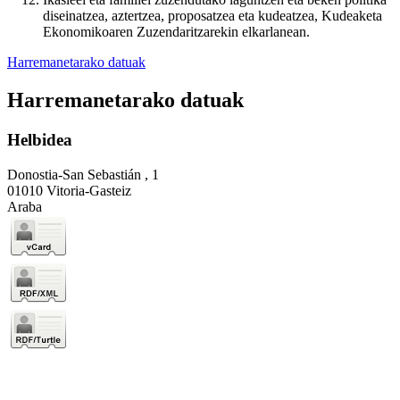
diseinatzea, aztertzea, proposatzea eta kudeatzea, Kudeaketa
Ekonomikoaren Zuzendaritzarekin elkarlanean.
Harremanetarako datuak
Harremanetarako datuak
Helbidea
Donostia-San Sebastián , 1
01010 Vitoria-Gasteiz
Araba