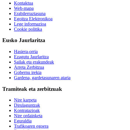
Kontaktua
Web-mapa
Erabilerraztasuna
Egoitza Elektronikoa
Lege informazioa
Cookie politika
Eusko Jaurlaritza
Hasiera-orria
Ezagutu Jaurlaritza
Sailak eta erakundeak
Arreta Zerbitzua
Gobernu irekia
Gardena, gardetasunaren ataria
Tramiteak eta zerbitzuak
Nire karpeta
Dirulaguntzak
Kontratazioak
Nire ordainketa
Eguraldia
Trafikoaren egoera