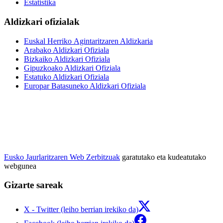
Estatistika
Aldizkari ofizialak
Euskal Herriko Agintaritzaren Aldizkaria
Arabako Aldizkari Ofiziala
Bizkaiko Aldizkari Ofiziala
Gipuzkoako Aldizkari Ofiziala
Estatuko Aldizkari Ofiziala
Europar Batasuneko Aldizkari Ofiziala
Eusko Jaurlaritzaren Web Zerbitzuak
garatutako eta kudeatutako
webgunea
Gizarte sareak
X - Twitter (leiho berrian irekiko da)