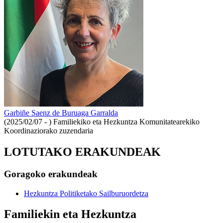
Garbiñe Saenz de Buruaga Garralda
(2025/02/07 - )
Familiekiko eta Hezkuntza Komunitatearekiko
Koordinaziorako zuzendaria
LOTUTAKO ERAKUNDEAK
Goragoko erakundeak
Hezkuntza Politiketako Sailburuordetza
Familiekin eta Hezkuntza