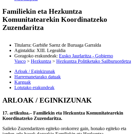
Familiekin eta Hezkuntza
Komunitatearekin Koordinatzeko
Zuzendaritza
Titularra
:
Garbiñe Saenz de Buruaga Garralda
Agintaldia
:
XIII. Legealdia
Goragoko erakundeak
:
Eusko Jaurlaritza - Gobierno
Vasco
>
Hezkuntza
>
Hezkuntza Politiketako Sailburuordetza
Arloak / Eginkizunak
Harremanetarako datuak
Karguak
Lotutako erakundeak
ARLOAK / EGINKIZUNAK
17. artikulua.– Familiekin eta Hezkuntza Komunitatearekin
Koordinatzeko Zuzendaritza.
Saileko Zuzendaritzen egiteko orokorrez gain, honako egiteko eta
jardun-arlo hauek dagozkio Familiekin eta Hezkuntza