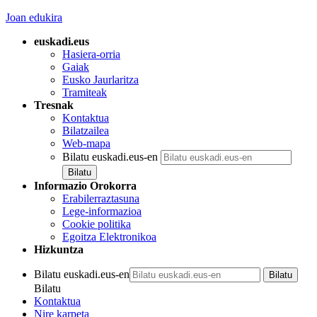
Joan edukira
euskadi.eus
Hasiera-orria
Gaiak
Eusko Jaurlaritza
Tramiteak
Tresnak
Kontaktua
Bilatzailea
Web-mapa
Bilatu euskadi.eus-en
Informazio Orokorra
Erabilerraztasuna
Lege-informazioa
Cookie politika
Egoitza Elektronikoa
Hizkuntza
Bilatu euskadi.eus-en
Bilatu
Kontaktua
Nire karpeta