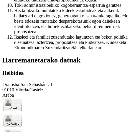
Toki-administrazioekiko kogobernantza-esparrua garatzea.
Hezkuntza-komunitateko kideek eskubideak eta aukerak
baliatzeari dagokionez, generoagatiko, sexu-aukeragatiko edo
beste edozein motatako desparekotasunik egon daitekeen
identifikatzea, eta horiek ezabatzeko behar diren neurriak
proposatzea.
Ikasleei eta familiei zuzendutako laguntzen eta beken politika
diseinatzea, aztertzea, proposatzea eta kudeatzea, Kudeaketa
Ekonomikoaren Zuzendaritzarekin elkarlanean.
Harremanetarako datuak
Helbidea
Donostia-San Sebastián , 1
01010 Vitoria-Gasteiz
Araba