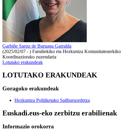
Garbiñe Saenz de Buruaga Garralda
(2025/02/07 - )
Familiekiko eta Hezkuntza Komunitatearekiko
Koordinaziorako zuzendaria
Lotutako erakundeak
LOTUTAKO ERAKUNDEAK
Goragoko erakundeak
Hezkuntza Politiketako Sailburuordetza
Euskadi.eus-eko zerbitzu erabilienak
Informazio orokorra