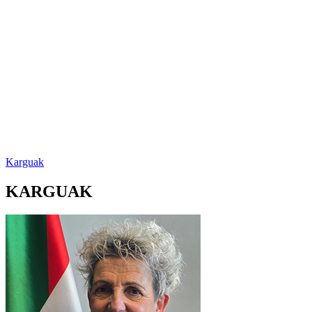
Karguak
KARGUAK