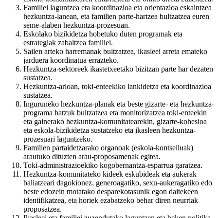
Familiei laguntzea eta koordinazioa eta orientazioa eskaintzea
hezkuntza-lanean, eta familien parte-hartzea bultzatzea euren
seme-alaben hezkuntza-prozesuan.
Eskolako bizikidetza hobetuko duten programak eta
estrategiak zabaltzea familiei.
Sailen arteko harremanak bultzatzea, ikasleei arreta emateko
jarduera koordinatua errazteko.
Hezkuntza-sektoreek ikastetxeetako bizitzan parte har dezaten
sustatzea.
Hezkuntza-arloan, toki-enteekiko lankidetza eta koordinazioa
sustatzea.
Inguruneko hezkuntza-planak eta beste gizarte- eta hezkuntza-
programa batzuk bultzatzea eta monitorizatzea toki-enteekin
eta gainerako hezkuntza-komunitatearekin, gizarte-kohesioa
eta eskola-bizikidetza sustatzeko eta ikasleen hezkuntza-
prozesuari laguntzeko.
Familien partaidetzarako organoak (eskola-kontseiluak)
arautuko dituzten arau-proposamenak egitea.
Toki-administrazioekiko kogobernantza-esparrua garatzea.
Hezkuntza-komunitateko kideek eskubideak eta aukerak
baliatzeari dagokionez, generoagatiko, sexu-aukeragatiko edo
beste edozein motatako desparekotasunik egon daitekeen
identifikatzea, eta horiek ezabatzeko behar diren neurriak
proposatzea.
Ikasleei eta familiei zuzendutako laguntzen eta beken politika