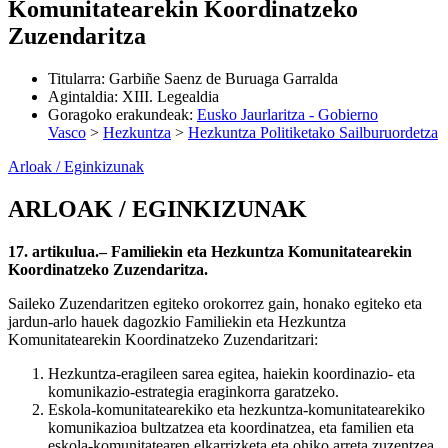
Komunitatearekin Koordinatzeko
Zuzendaritza
Titularra
:
Garbiñe Saenz de Buruaga Garralda
Agintaldia
:
XIII. Legealdia
Goragoko erakundeak
:
Eusko Jaurlaritza - Gobierno
Vasco
>
Hezkuntza
>
Hezkuntza Politiketako Sailburuordetza
Arloak / Eginkizunak
ARLOAK / EGINKIZUNAK
17. artikulua.– Familiekin eta Hezkuntza Komunitatearekin
Koordinatzeko Zuzendaritza.
Saileko Zuzendaritzen egiteko orokorrez gain, honako egiteko eta
jardun-arlo hauek dagozkio Familiekin eta Hezkuntza
Komunitatearekin Koordinatzeko Zuzendaritzari:
Hezkuntza-eragileen sarea egitea, haiekin koordinazio- eta
komunikazio-estrategia eraginkorra garatzeko.
Eskola-komunitatearekiko eta hezkuntza-komunitatearekiko
komunikazioa bultzatzea eta koordinatzea, eta familien eta
eskola-komunitatearen elkarrizketa eta ohiko arreta zuzentzea.