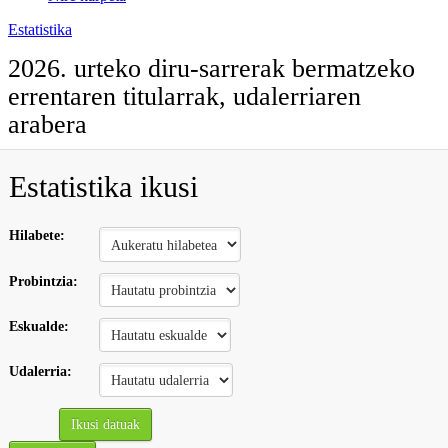
Estatistika
2026. urteko diru-sarrerak bermatzeko
errentaren titularrak, udalerriaren
arabera
Estatistika ikusi
Hilabete:
Probintzia:
Eskualde:
Udalerria:
Ikusi datuak