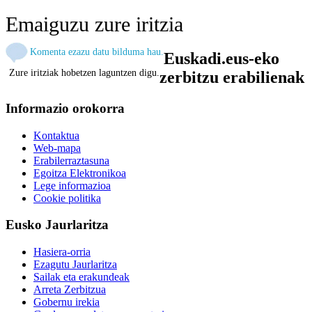
Emaiguzu zure iritzia
Komenta ezazu datu bilduma hau.
Euskadi.eus-eko
Zure iritziak hobetzen laguntzen digu.
zerbitzu erabilienak
Informazio orokorra
Kontaktua
Web-mapa
Erabilerraztasuna
Egoitza Elektronikoa
Lege informazioa
Cookie politika
Eusko Jaurlaritza
Hasiera-orria
Ezagutu Jaurlaritza
Sailak eta erakundeak
Arreta Zerbitzua
Gobernu irekia