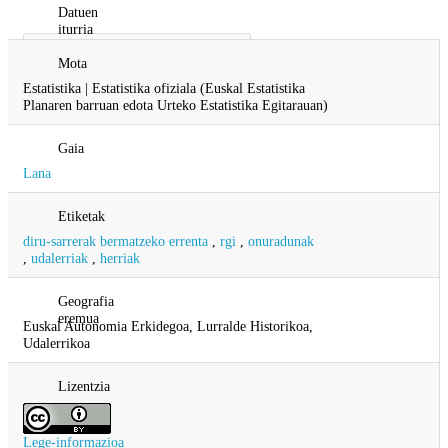
Datuen
iturria
Lanbide - Euskal Enplegu Zerbitzua
Mota
Estatistika | Estatistika ofiziala (Euskal Estatistika
Planaren barruan edota Urteko Estatistika Egitarauan)
Gaia
Lana
Etiketak
diru-sarrerak bermatzeko errenta
,
rgi
,
onuradunak
,
udalerriak
,
herriak
Geografia
eremua
Euskal Autonomia Erkidegoa, Lurralde Historikoa,
Udalerrikoa
Lizentzia
Lege-informazioa