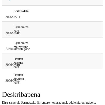
Sortze-data
2026/03/11
Eguneratze-
data
2026/07/08
Eguneratze-
maiztasuna
Aldizkotasun gabe
Datuen
hasiera-
2026/06/01
data
Datuen
amaiera-
2026/06/30
data
Deskribapena
Diru-sarrerak Bermatzeko Errentaren onuradunak udalerriaren arabera.