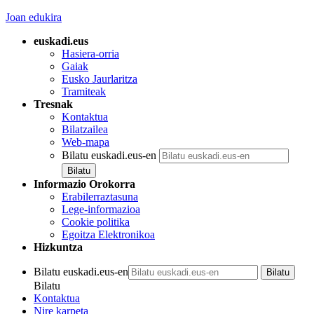
Joan edukira
euskadi.eus
Hasiera-orria
Gaiak
Eusko Jaurlaritza
Tramiteak
Tresnak
Kontaktua
Bilatzailea
Web-mapa
Bilatu euskadi.eus-en
Informazio Orokorra
Erabilerraztasuna
Lege-informazioa
Cookie politika
Egoitza Elektronikoa
Hizkuntza
Bilatu euskadi.eus-en
Bilatu
Kontaktua
Nire karpeta