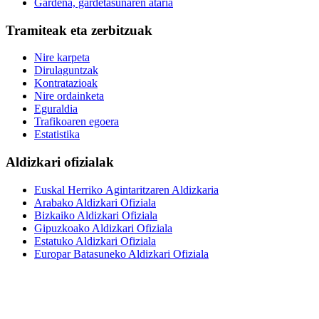
Gardena, gardetasunaren ataria
Tramiteak eta zerbitzuak
Nire karpeta
Dirulaguntzak
Kontratazioak
Nire ordainketa
Eguraldia
Trafikoaren egoera
Estatistika
Aldizkari ofizialak
Euskal Herriko Agintaritzaren Aldizkaria
Arabako Aldizkari Ofiziala
Bizkaiko Aldizkari Ofiziala
Gipuzkoako Aldizkari Ofiziala
Estatuko Aldizkari Ofiziala
Europar Batasuneko Aldizkari Ofiziala