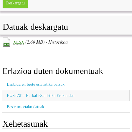
Deskargatu
Datuak deskargatu
(2.69
MB
) - Historikoa
XLSX
Erlazioa duten dokumentuak
Lanbideren beste estatistika batzuk
EUSTAT - Euskal Estatistika Erakundea
Beste urteetako datuak
Xehetasunak