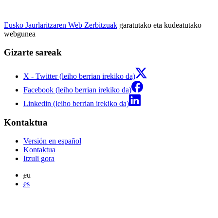
Eusko Jaurlaritzaren Web Zerbitzuak
garatutako eta kudeatutako
webgunea
Gizarte sareak
X - Twitter (leiho berrian irekiko da)
Facebook (leiho berrian irekiko da)
Linkedin (leiho berrian irekiko da)
Kontaktua
Versión en español
Kontaktua
Itzuli gora
eu
es