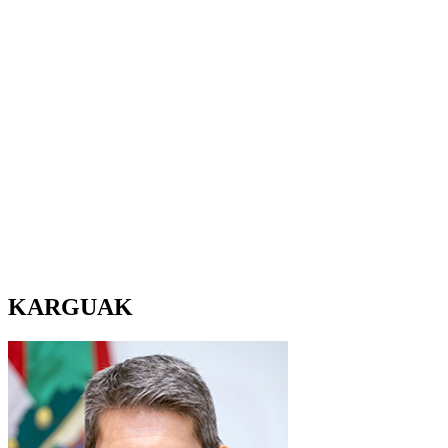
KARGUAK