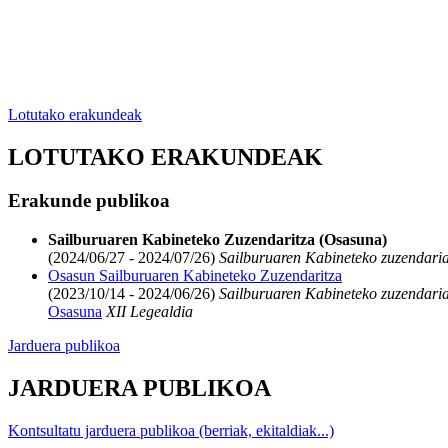
Lotutako erakundeak
LOTUTAKO ERAKUNDEAK
Erakunde publikoa
Sailburuaren Kabineteko Zuzendaritza (Osasuna)
(2024/06/27 - 2024/07/26)
Sailburuaren Kabineteko zuzendari
Osasun Sailburuaren Kabineteko Zuzendaritza
(2023/10/14 - 2024/06/26)
Sailburuaren Kabineteko zuzendari
Osasuna
XII Legealdia
Jarduera publikoa
JARDUERA PUBLIKOA
Kontsultatu jarduera publikoa (berriak, ekitaldiak...)