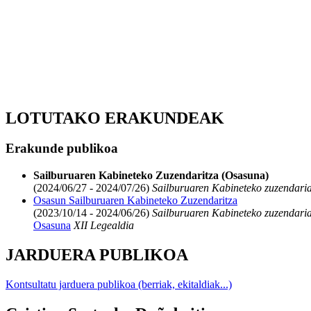
LOTUTAKO ERAKUNDEAK
Erakunde publikoa
Sailburuaren Kabineteko Zuzendaritza (Osasuna)
(2024/06/27 - 2024/07/26)
Sailburuaren Kabineteko zuzendari
Osasun Sailburuaren Kabineteko Zuzendaritza
(2023/10/14 - 2024/06/26)
Sailburuaren Kabineteko zuzendari
Osasuna
XII Legealdia
JARDUERA PUBLIKOA
Kontsultatu jarduera publikoa (berriak, ekitaldiak...)