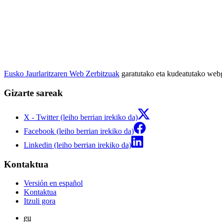
Eusko Jaurlaritzaren Web Zerbitzuak
garatutako eta kudeatutako we
Gizarte sareak
X - Twitter (leiho berrian irekiko da)
Facebook (leiho berrian irekiko da)
Linkedin (leiho berrian irekiko da)
Kontaktua
Versión en español
Kontaktua
Itzuli gora
eu