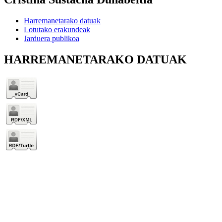
Harremanetarako datuak
Lotutako erakundeak
Jarduera publikoa
HARREMANETARAKO DATUAK