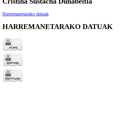
Cristina Sustacha Duñabeitia
Harremanetarako datuak
HARREMANETARAKO DATUAK