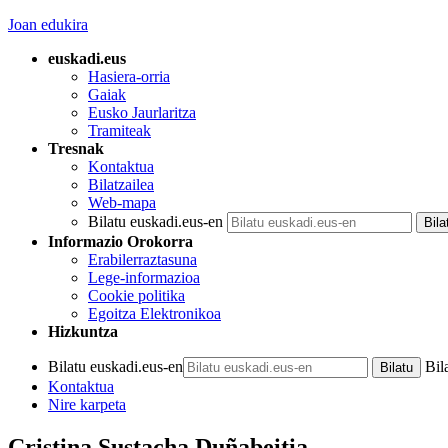
Joan edukira
euskadi.eus
Hasiera-orria
Gaiak
Eusko Jaurlaritza
Tramiteak
Tresnak
Kontaktua
Bilatzailea
Web-mapa
Bilatu euskadi.eus-en
Informazio Orokorra
Erabilerraztasuna
Lege-informazioa
Cookie politika
Egoitza Elektronikoa
Hizkuntza
Bilatu euskadi.eus-en
Bil
Kontaktua
Nire karpeta
Cristina Sustacha Duñabeitia