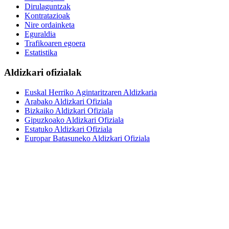
Dirulaguntzak
Kontratazioak
Nire ordainketa
Eguraldia
Trafikoaren egoera
Estatistika
Aldizkari ofizialak
Euskal Herriko Agintaritzaren Aldizkaria
Arabako Aldizkari Ofiziala
Bizkaiko Aldizkari Ofiziala
Gipuzkoako Aldizkari Ofiziala
Estatuko Aldizkari Ofiziala
Europar Batasuneko Aldizkari Ofiziala