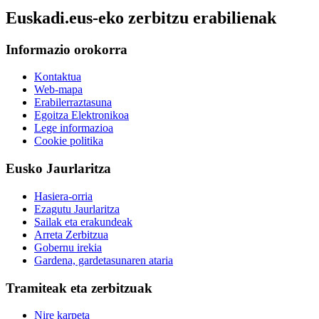
Euskadi.eus-eko zerbitzu erabilienak
Informazio orokorra
Kontaktua
Web-mapa
Erabilerraztasuna
Egoitza Elektronikoa
Lege informazioa
Cookie politika
Eusko Jaurlaritza
Hasiera-orria
Ezagutu Jaurlaritza
Sailak eta erakundeak
Arreta Zerbitzua
Gobernu irekia
Gardena, gardetasunaren ataria
Tramiteak eta zerbitzuak
Nire karpeta