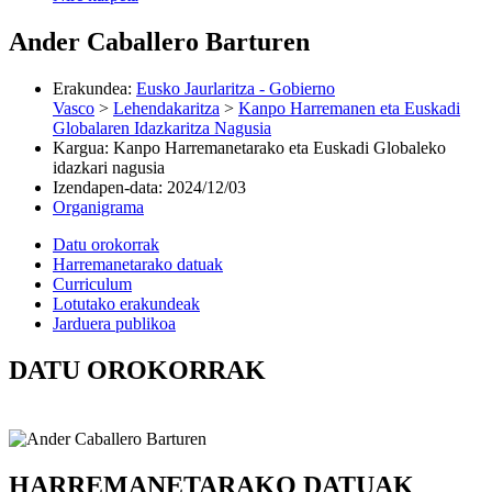
Ander Caballero Barturen
Erakundea
:
Eusko Jaurlaritza - Gobierno
Vasco
>
Lehendakaritza
>
Kanpo Harremanen eta Euskadi
Globalaren Idazkaritza Nagusia
Kargua
:
Kanpo Harremanetarako eta Euskadi Globaleko
idazkari nagusia
Izendapen-data
:
2024/12/03
Organigrama
Datu orokorrak
Harremanetarako datuak
Curriculum
Lotutako erakundeak
Jarduera publikoa
DATU OROKORRAK
HARREMANETARAKO DATUAK