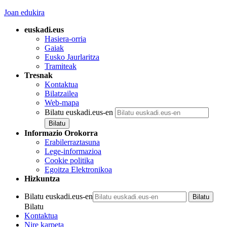
Joan edukira
euskadi.eus
Hasiera-orria
Gaiak
Eusko Jaurlaritza
Tramiteak
Tresnak
Kontaktua
Bilatzailea
Web-mapa
Bilatu euskadi.eus-en
Informazio Orokorra
Erabilerraztasuna
Lege-informazioa
Cookie politika
Egoitza Elektronikoa
Hizkuntza
Bilatu euskadi.eus-en
Bilatu
Kontaktua
Nire karpeta