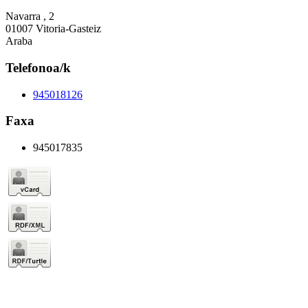
Navarra , 2
01007 Vitoria-Gasteiz
Araba
Telefonoa/k
945018126
Faxa
945017835