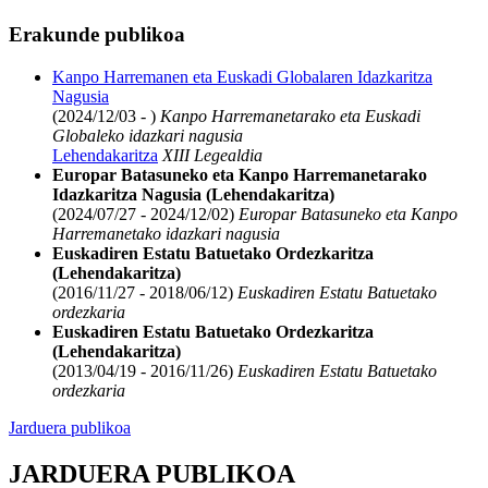
Erakunde publikoa
Kanpo Harremanen eta Euskadi Globalaren Idazkaritza
Nagusia
(2024/12/03 - )
Kanpo Harremanetarako eta Euskadi
Globaleko idazkari nagusia
Lehendakaritza
XIII Legealdia
Europar Batasuneko eta Kanpo Harremanetarako
Idazkaritza Nagusia (Lehendakaritza)
(2024/07/27 - 2024/12/02)
Europar Batasuneko eta Kanpo
Harremanetako idazkari nagusia
Euskadiren Estatu Batuetako Ordezkaritza
(Lehendakaritza)
(2016/11/27 - 2018/06/12)
Euskadiren Estatu Batuetako
ordezkaria
Euskadiren Estatu Batuetako Ordezkaritza
(Lehendakaritza)
(2013/04/19 - 2016/11/26)
Euskadiren Estatu Batuetako
ordezkaria
Jarduera publikoa
JARDUERA PUBLIKOA