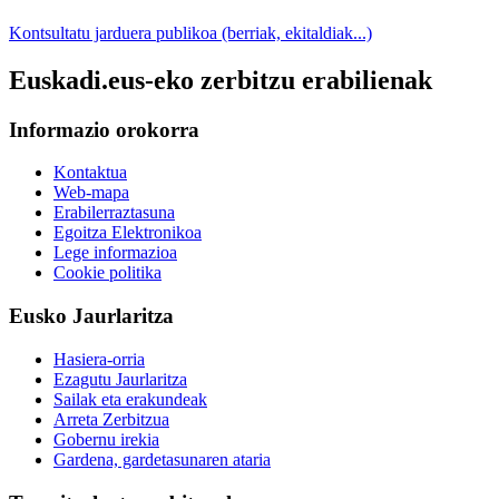
Kontsultatu jarduera publikoa (berriak, ekitaldiak...)
Euskadi.eus-eko zerbitzu erabilienak
Informazio orokorra
Kontaktua
Web-mapa
Erabilerraztasuna
Egoitza Elektronikoa
Lege informazioa
Cookie politika
Eusko Jaurlaritza
Hasiera-orria
Ezagutu Jaurlaritza
Sailak eta erakundeak
Arreta Zerbitzua
Gobernu irekia
Gardena, gardetasunaren ataria