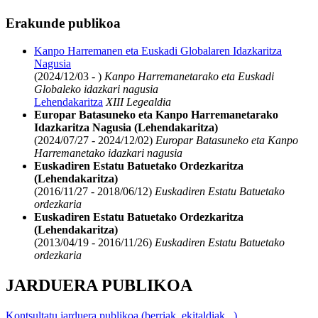
Erakunde publikoa
Kanpo Harremanen eta Euskadi Globalaren Idazkaritza
Nagusia
(2024/12/03 - )
Kanpo Harremanetarako eta Euskadi
Globaleko idazkari nagusia
Lehendakaritza
XIII Legealdia
Europar Batasuneko eta Kanpo Harremanetarako
Idazkaritza Nagusia (Lehendakaritza)
(2024/07/27 - 2024/12/02)
Europar Batasuneko eta Kanpo
Harremanetako idazkari nagusia
Euskadiren Estatu Batuetako Ordezkaritza
(Lehendakaritza)
(2016/11/27 - 2018/06/12)
Euskadiren Estatu Batuetako
ordezkaria
Euskadiren Estatu Batuetako Ordezkaritza
(Lehendakaritza)
(2013/04/19 - 2016/11/26)
Euskadiren Estatu Batuetako
ordezkaria
JARDUERA PUBLIKOA
Kontsultatu jarduera publikoa (berriak, ekitaldiak...)