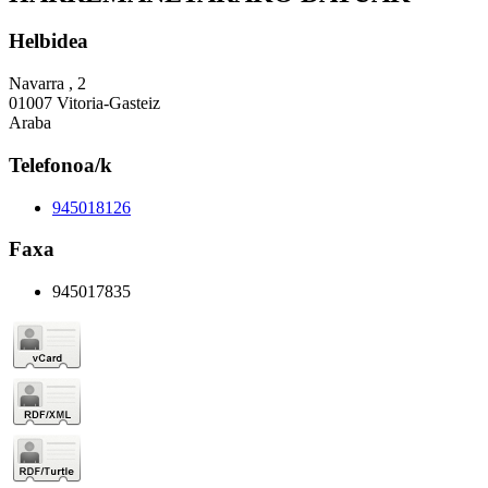
Helbidea
Navarra , 2
01007 Vitoria-Gasteiz
Araba
Telefonoa/k
945018126
Faxa
945017835