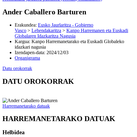
Ander Caballero Barturen
Erakundea
:
Eusko Jaurlaritza - Gobierno
Vasco
>
Lehendakaritza
>
Kanpo Harremanen eta Euskadi
Globalaren Idazkaritza Nagusia
Kargua
:
Kanpo Harremanetarako eta Euskadi Globaleko
idazkari nagusia
Izendapen-data
:
2024/12/03
Organigrama
Datu orokorrak
DATU OROKORRAK
Harremanetarako datuak
HARREMANETARAKO DATUAK
Helbidea