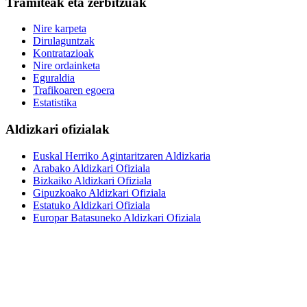
Tramiteak eta zerbitzuak
Nire karpeta
Dirulaguntzak
Kontratazioak
Nire ordainketa
Eguraldia
Trafikoaren egoera
Estatistika
Aldizkari ofizialak
Euskal Herriko Agintaritzaren Aldizkaria
Arabako Aldizkari Ofiziala
Bizkaiko Aldizkari Ofiziala
Gipuzkoako Aldizkari Ofiziala
Estatuko Aldizkari Ofiziala
Europar Batasuneko Aldizkari Ofiziala