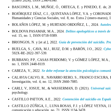
(Enero 2024), ISSN 2340-8340.
BASCONES, L.M., MUÑOZ, Ó., ORTEGA, E. y PINEDO, E. de, 2
BOJÓRQUEZ DÍAZ, C.I., QUINTANA LÓPEZ, V.A. y CORONADO
Humanidades y Ciencias Sociales, vol. 8, no. Extra 2 (enero-marzo),
BOLAÑOS LÓPEZ, M. y HURTADO ORDOÑEZ, L., 2024.
Autoles
BOLDOVA PASAMAR, M.A., 2024.
Delitos apologéticos a través d
vol. 15, no. 1, ISSN 0718-9389.
BRIONGOS, N. y [et al.], 2022.
Guía de prevención del suicidio. Pr
BUELGA, S., CAVA, M.J., RUIZ, D.M. y BARÓN, J.O., 2022.
Cybe
592X-RE-2022-397-539.
BURBANO, P.P., CASAS PERDOMO, V. y GÓMEZ LÓPEZ, M.A., 
no. 1, ISSN 2448-8119.
CABEZA, V., 2022.
Se debe reforzar la atención psicológica comunit
CALAVIA CALVO, R., NAVARRO RERO, S., FRANCO ESCURA, 
Investigación, vol. 4, no. 12, ISSN 2660-7085.
CARLI, V., IOSUE, M., & WASSERMAN, D. (2021).
Universal suic
psychology.
CASTILLO PATTON, A.E., 2022.
Contención del suicidio en Españ
CASTILLO ZÚÑIGA, I., LUNA ROSAS, F.J. y LÓPEZ VEYNA, J.I
comunicación y educación, no. 71, ISSN 1134-3478.