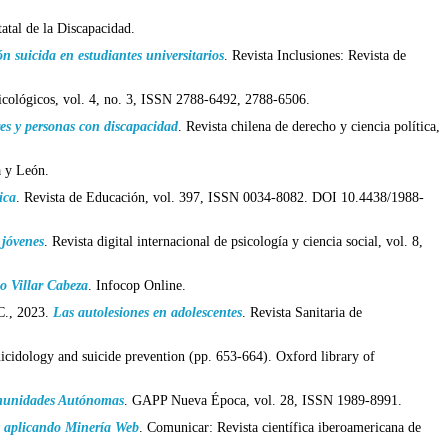
tatal de la Discapacidad.
ón suicida en estudiantes universitarios
. Revista Inclusiones: Revista de
sicológicos, vol. 4, no. 3, ISSN 2788-6492, 2788-6506.
res y personas con discapacidad
. Revista chilena de derecho y ciencia política,
a y León.
ica
. Revista de Educación, vol. 397, ISSN 0034-8082. DOI 10.4438/1988-
 jóvenes
. Revista digital internacional de psicología y ciencia social, vol. 8,
co Villar Cabeza
. Infocop Online.
, 2023.
Las autolesiones en adolescentes
. Revista Sanitaria de
cidology and suicide prevention (pp. 653-664). Oxford library of
Comunidades Autónomas
. GAPP Nueva Época, vol. 28, ISSN 1989-8991.
et aplicando Minería Web
. Comunicar: Revista científica iberoamericana de