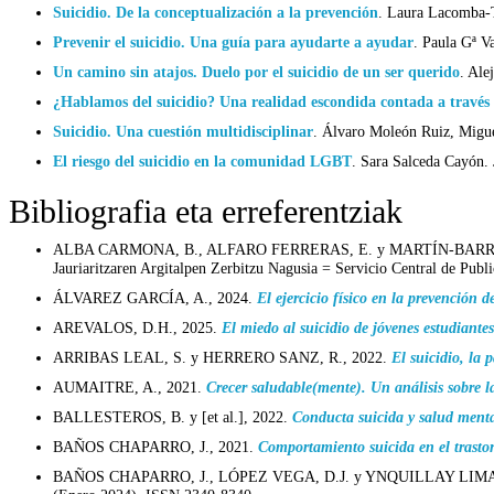
Suicidio. De la conceptualización a la prevención
.
Laura Lacomba-T
Prevenir el suicidio. Una guía para ayudarte a ayudar
. Paula Gª 
Un camino sin atajos. Duelo por el suicidio de un ser querido
.
Ale
¿Hablamos del suicidio? Una realidad escondida contada a través 
Suicidio. Una cuestión multidisciplinar
.
Álvaro Moleón Ruiz, Migu
El riesgo del suicidio en la comunidad LGBT
. Sara Salceda Cayón
Bibliografia eta erreferentziak
ALBA CARMONA, B., ALFARO FERRERAS, E. y MARTÍN-BARRA
Jauriaritzaren Argitalpen Zerbitzu Nagusia = Servicio Central de Publ
ÁLVAREZ GARCÍA, A., 2024.
El ejercicio físico en la prevención d
AREVALOS, D.H., 2025.
El miedo al suicidio de jóvenes estudiante
ARRIBAS LEAL, S. y HERRERO SANZ, R., 2022.
El suicidio, la 
AUMAITRE, A., 2021.
Crecer saludable(mente). Un análisis sobre la
BALLESTEROS, B. y [et al.], 2022.
Conducta suicida y salud menta
BAÑOS CHAPARRO, J., 2021.
Comportamiento suicida en el trastor
BAÑOS CHAPARRO, J., LÓPEZ VEGA, D.J. y YNQUILLAY LIMA,