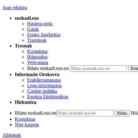
Joan edukira
euskadi.eus
Hasiera-orria
Gaiak
Eusko Jaurlaritza
Tramiteak
Tresnak
Kontaktua
Bilatzailea
Web-mapa
Bilatu euskadi.eus-en
Informazio Orokorra
Erabilerraztasuna
Lege-informazioa
Cookie politika
Egoitza Elektronikoa
Hizkuntza
Bilatu euskadi.eus-en
Bil
Kontaktua
Nire karpeta
Albisteak