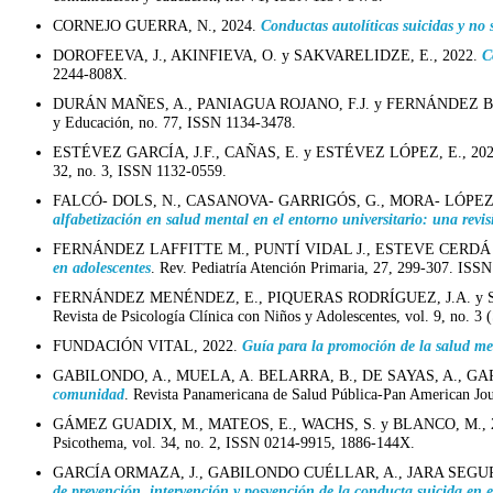
CORNEJO GUERRA, N., 2024.
Conductas autolíticas suicidas y no 
DOROFEEVA, J., AKINFIEVA, O. y SAKVARELIDZE, E., 2022.
C
2244-808X.
DURÁN MAÑES, A., PANIAGUA ROJANO, F.J. y FERNÁNDEZ BE
y Educación, no. 77, ISSN 1134-3478.
ESTÉVEZ GARCÍA, J.F., CAÑAS, E. y ESTÉVEZ LÓPEZ, E., 20
32, no. 3, ISSN 1132-0559.
FALCÓ- DOLS, N., CASANOVA- GARRIGÓS, G., MORA- LÓPEZ
alfabetización en salud mental en el entorno universitario: una revis
FERNÁNDEZ LAFFITTE M., PUNTÍ VIDAL J., ESTEVE CERDÁ M
en adolescentes
. Rev. Pediatría Atención Primaria, 27, 299-307. ISS
FERNÁNDEZ MENÉNDEZ, E., PIQUERAS RODRÍGUEZ, J.A. y S
Revista de Psicología Clínica con Niños y Adolescentes, vol. 9, n
FUNDACIÓN VITAL, 2022.
Guía para la promoción de la salud men
GABILONDO, A., MUELA, A. BELARRA, B., DE SAYAS, A., GARCÍ
comunidad
. Revista Panamericana de Salud Pública-Pan American Jou
GÁMEZ GUADIX, M., MATEOS, E., WACHS, S. y BLANCO, M., 
Psicothema, vol. 34, no. 2, ISSN 0214-9915, 1886-144X.
GARCÍA ORMAZA, J., GABILONDO CUÉLLAR, A., JARA SEGURA
de prevención, intervención y posvención de la conducta suicida en 