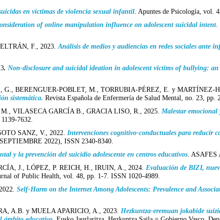
suicidas en víctimas de violencia sexual infantil
. Apuntes de Psicología, vol.
onsideration of online manipulation influence on adolescent suicidal intent
.
LTRÁN, F., 2023.
Análisis de medios y audiencias en redes sociales ante i
23
.
Non-disclosure and suicidal ideation in adolescent victims of bullying: an
, G., BERENGUER-POBLET, M., TORRUBIA-PÉREZ, E. y MARTÍNEZ-HE
ión sistemática.
Revista Española de Enfermería de Salud Mental, no. 23, pp.
., VILASECA GARCÍA B., GRACIA LISO, R., 2025.
Malestar emocional 
N 1139-7632.
OTO SANZ, V., 2022.
Intervenciones cognitivo-conductuales para reducir c
o. 3 (SEPTIEMBRE 2022), ISSN 2340-8340.
tal y la prevención del suicidio adolescente en centros educativos
. ASAFES A
A, J., LÓPEZ, P. REICH, H., IRUIN, A., 2024.
Evaluación de BIZI, nuevo
rnal of Public Health, vol. 48, pp. 1-7. ISSN 1020-4989.
2022.
Self-Harm on the Internet Among Adolescents: Prevalence and Associat
, A.B. y MUELA APARICIO, A., 2023.
Hezkuntza-eremuan jokabide suizida
el ámbito educativo
. Eusko Jaurlaritza. Hezkuntza Saila = Gobierno Vasco. De