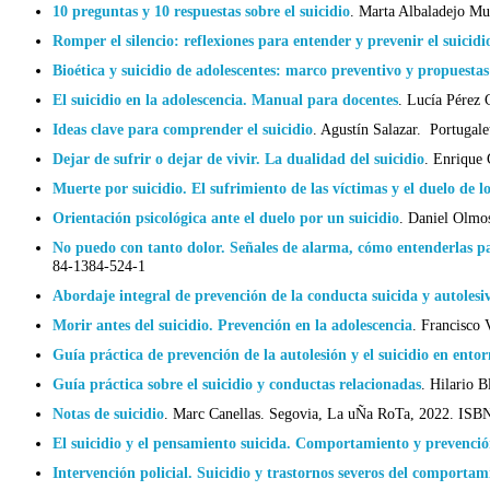
10 preguntas y 10 respuestas sobre el suicidio
.
Marta Albaladejo Mu
Romper el silencio: reflexiones para entender y prevenir el suicidi
Bioética y suicidio de adolescentes: marco preventivo y propuestas
El suicidio en la adolescencia. Manual para docentes
.
Lucía Pérez 
Ideas clave para comprender el suicidio
.
Agustín Salazar. Portugal
Dejar de sufrir o dejar de vivir. La dualidad del suicidio
.
Enrique 
Muerte por suicidio. El sufrimiento de las víctimas y el duelo de l
Orientación psicológica ante el duelo por un suicidio
.
Daniel Olmos
No puedo con tanto dolor. Señales de alarma, cómo entenderlas par
84-1384-524-1
Abordaje integral de prevención de la conducta suicida y autolesi
Morir antes del suicidio. Prevención en la adolescencia
.
Francisco 
Guía práctica de prevención de la autolesión y el suicidio en entor
Guía práctica sobre el suicidio y conductas relacionadas
.
Hilario B
Notas de suicidio
.
Marc Canellas. Segovia, La uÑa RoTa, 2022. ISB
El suicidio y el pensamiento suicida. Comportamiento y prevenci
Intervención policial. Suicidio y trastornos severos del comportam