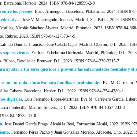
r. Barcelona, Horsori, 2024. ISBN 978-84-128599-2-8
o entre los jóvenes
.
Enric Armengou. Barcelona, Plataforma, 2024. ISBN 978
 educativas
.
José V. Monteagudo Rodenas. Madrid, San Pablo, 2023. ISBN 9
Costillas, Nicolás Sánchez Álvarez. Madrid, Pirámide, 2023. ISBN 978-84-368
ete, Rubric, 2023. ISBN 978-84-127373-4-9
Galindo Bonilla, Francisco José Celada Cajal. Madrid, Oberón, D.L. 2023. I
os supervivientes
.
Enrique Echeburúa Odriozola. Madrid, Pirámide, D.L. 202
. Bilbao, Desclée de Brouwer, D.L. 2023. ISBN 978-84-330-3215-7
a ayudar a tus seres queridos a prevenir las enfermedades mentales y el s
va: una mirada educativa para familias y profesionales
.
Eva M. Carretero.
Villar Cabeza. Barcelona, Herder, D.L. 2022. ISBN 978-84-254-4789-1
nos digitales
.
Luis Fernando López-Martínez, Eva M. Carretero García. Liber
lasco Fontecilla. Madrid, Síntesis, D.L. 2022. ISBN 978-84-1357-233-8
N 978-84-18782-13-8
ón
.
Jose Daniel García Fraga. Alcalá la Real, Formación Alcalá, 2022. ISBN 9
iento
.
Fernando Pérez Pacho y Juan González Moreno. Albacete, Uno, 2022.