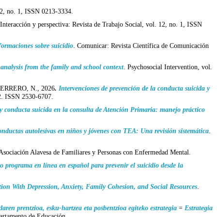
 42, no. 1, ISSN 0213-3334.
 Interacción y perspectiva: Revista de Trabajo Social, vol. 12, no. 1, ISSN
nformaciones sobre suicidio
. Comunicar: Revista Científica de Comunicación
 analysis from the family and school context
. Psychosocial Intervention, vol.
RRERO, N., 2026
.
Intervenciones de prevención de la conducta suicida y
 2. ISSN 2530-6707.
y conducta suicida en la consulta de Atención Primaria: manejo práctico
onductas autolesivas en niños y jóvenes con TEA: Una revisión sistemática
.
sociación Alavesa de Familiares y Personas con Enfermedad Mental.
 programa en línea en español para prevenir el suicidio desde la
ion With Depression, Anxiety, Family Cohesion, and Social Resources
.
ren prentzioa, esku-hartzea eta posbentzioa egiteko estrategia
=
Estrategia
partamento de Educación.