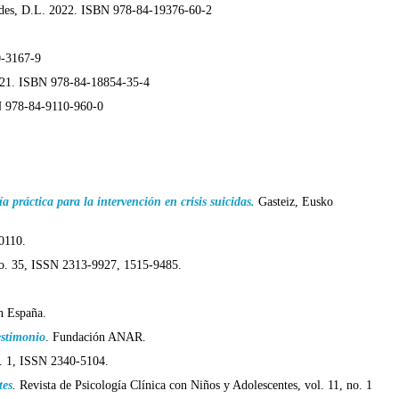
ades, D.L. 2022. ISBN 978-84-19376-60-2
0-3167-9
2021. ISBN 978-84-18854-35-4
N 978-84-9110-960-0
a práctica para la intervención en crisis suicidas.
Gasteiz, Eusko
0110.
 no. 35, ISSN 2313-9927, 1515-9485.
n España.
estimonio
. Fundación ANAR.
o. 1, ISSN 2340-5104.
tes
.
Revista de Psicología Clínica con Niños y Adolescentes, vol. 11, no. 1