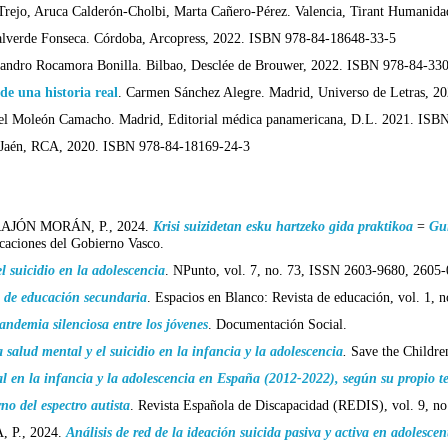
rejo, Aruca Calderón-Cholbi, Marta Cañero-Pérez. Valencia, Tirant Humanid
Valverde Fonseca. Córdoba, Arcopress, 2022. ISBN 978-84-18648-33-5
jandro Rocamora Bonilla. Bilbao, Desclée de Brouwer, 2022. ISBN 978-84-33
de una historia real
.
Carmen Sánchez Alegre. Madrid, Universo de Letras, 
el Moleón Camacho. Madrid, Editorial médica panamericana, D.L. 2021. ISB
. Jaén, RCA, 2020. ISBN 978-84-18169-24-3
JÓN MORÁN, P., 2024.
Krisi suizidetan esku hartzeko gida praktikoa
=
Guí
icaciones del Gobierno Vasco.
el suicidio en la adolescencia
. NPunto, vol. 7, no. 73, ISSN 2603-9680, 2605-
s de educación secundaria
. Espacios en Blanco: Revista de educación, vol. 1,
pandemia silenciosa entre los jóvenes
. Documentación Social.
 salud mental y el suicidio en la infancia y la adolescencia
.
Save the Childre
l en la infancia y la adolescencia en España (2012-2022), según su propio t
no del espectro autista
. Revista Española de Discapacidad (REDIS), vol. 9, n
 P., 2024.
Análisis de red de la ideación suicida pasiva y activa en adolescen