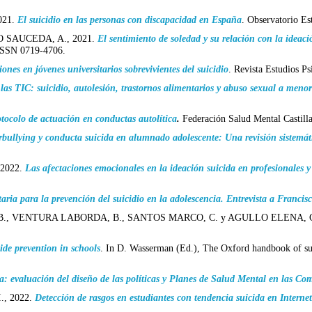
021.
El suicidio en las personas con discapacidad en España
. Observatorio Es
 SAUCEDA, A., 2021.
El sentimiento de soledad y su relación con la ideaci
 ISSN 0719-4706.
iones en jóvenes universitarios sobrevivientes del suicidio
. Revista Estudios P
e las TIC: suicidio, autolesión, trastornos alimentarios y abuso sexual a meno
otocolo de actuación en conductas autolítica
.
Federación Salud Mental Castill
rbullying y conducta suicida en alumnado adolescente: Una revisión sistemát
2022.
Las afectaciones emocionales en la ideación suicida en profesionales y
aria para la prevención del suicidio en la adolescencia. Entrevista a Francis
B., VENTURA LABORDA, B., SANTOS MARCO, C. y AGULLO ELENA, C.
ide prevention in schools
. In D. Wasserman (Ed.), The Oxford handbook of sui
a: evaluación del diseño de las políticas y Planes de Salud Mental en las 
., 2022.
Detección de rasgos en estudiantes con tendencia suicida en Intern