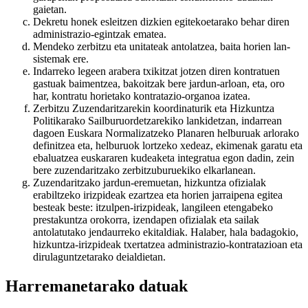
gaietan.
Dekretu honek esleitzen dizkien egitekoetarako behar diren
administrazio-egintzak ematea.
Mendeko zerbitzu eta unitateak antolatzea, baita horien lan-
sistemak ere.
Indarreko legeen arabera txikitzat jotzen diren kontratuen
gastuak baimentzea, bakoitzak bere jardun-arloan, eta, oro
har, kontratu horietako kontratazio-organoa izatea.
Zerbitzu Zuzendaritzarekin koordinaturik eta Hizkuntza
Politikarako Sailburuordetzarekiko lankidetzan, indarrean
dagoen Euskara Normalizatzeko Planaren helburuak arlorako
definitzea eta, helburuok lortzeko xedeaz, ekimenak garatu eta
ebaluatzea euskararen kudeaketa integratua egon dadin, zein
bere zuzendaritzako zerbitzuburuekiko elkarlanean.
Zuzendaritzako jardun-eremuetan, hizkuntza ofizialak
erabiltzeko irizpideak ezartzea eta horien jarraipena egitea
besteak beste: itzulpen-irizpideak, langileen etengabeko
prestakuntza orokorra, izendapen ofizialak eta sailak
antolatutako jendaurreko ekitaldiak. Halaber, hala badagokio,
hizkuntza-irizpideak txertatzea administrazio-kontratazioan eta
dirulaguntzetarako deialdietan.
Harremanetarako datuak