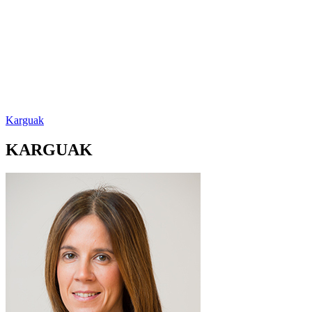
Karguak
KARGUAK