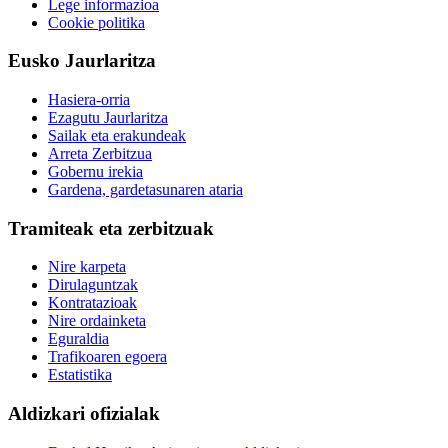
Lege informazioa
Cookie politika
Eusko Jaurlaritza
Hasiera-orria
Ezagutu Jaurlaritza
Sailak eta erakundeak
Arreta Zerbitzua
Gobernu irekia
Gardena, gardetasunaren ataria
Tramiteak eta zerbitzuak
Nire karpeta
Dirulaguntzak
Kontratazioak
Nire ordainketa
Eguraldia
Trafikoaren egoera
Estatistika
Aldizkari ofizialak