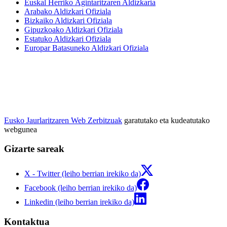
Euskal Herriko Agintaritzaren Aldizkaria
Arabako Aldizkari Ofiziala
Bizkaiko Aldizkari Ofiziala
Gipuzkoako Aldizkari Ofiziala
Estatuko Aldizkari Ofiziala
Europar Batasuneko Aldizkari Ofiziala
Eusko Jaurlaritzaren Web Zerbitzuak
garatutako eta kudeatutako
webgunea
Gizarte sareak
X - Twitter (leiho berrian irekiko da)
Facebook (leiho berrian irekiko da)
Linkedin (leiho berrian irekiko da)
Kontaktua