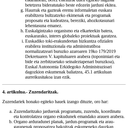
betetzera bideratutako beste edozein jarduni ekitea.
Haurrak eta gazteak eremu informaletan euskara
erabiltzera bultzatzeko ekimenak eta programak
proposatu eta kudeatzea, bereziki, ahozkotasunari
lehentasuna emanez.
Euskalgintzako organismo eta elkarteekin batera,
euskararako, interes globaleko proiektuak garatzea.
Euskadiko toki-erakundeetan hizkuntza ofizialen
erabilera instituzionala eta administratiboa
normalizatzeari buruzko azaroaren 19ko 179/2019
Dekretuaren V. kapituluaren arabera (toponimiari eta
bide eta zerbitzuetako seinaleztapenari buruzkoa),
Euskal Autonomia Erkidegoko Administrazioari
dagozkion eskumenak baliatzea, 45.1 artikuluan
aurreikusitakoa izan ezik.
4. artikulua.- Zuzendaritzak.
Zuzendariek honako egiteko hauek izango dituzte, oro har:
Zuzendaritzako jarduerak programatu, zuzendu, koordinatu
eta kontrolatzea organo eskudunek emandako arauen arabera.
Organo arduradunei planak, jardun-programak eta arau-
garapenak proposatzea bakoitzak eskumeneko dauzkan