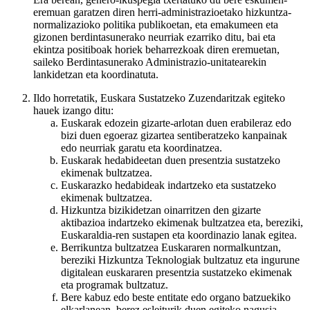
eremuan garatzen diren herri-administrazioetako hizkuntza-
normalizazioko politika publikoetan, eta emakumeen eta
gizonen berdintasunerako neurriak ezarriko ditu, bai eta
ekintza positiboak horiek beharrezkoak diren eremuetan,
saileko Berdintasunerako Administrazio-unitatearekin
lankidetzan eta koordinatuta.
Ildo horretatik, Euskara Sustatzeko Zuzendaritzak egiteko
hauek izango ditu:
Euskarak edozein gizarte-arlotan duen erabileraz edo
bizi duen egoeraz gizartea sentiberatzeko kanpainak
edo neurriak garatu eta koordinatzea.
Euskarak hedabideetan duen presentzia sustatzeko
ekimenak bultzatzea.
Euskarazko hedabideak indartzeko eta sustatzeko
ekimenak bultzatzea.
Hizkuntza bizikidetzan oinarritzen den gizarte
aktibazioa indartzeko ekimenak bultzatzea eta, bereziki,
Euskaraldia-ren sustapen eta koordinazio lanak egitea.
Berrikuntza bultzatzea Euskararen normalkuntzan,
bereziki Hizkuntza Teknologiak bultzatuz eta ingurune
digitalean euskararen presentzia sustatzeko ekimenak
eta programak bultzatuz.
Bere kabuz edo beste entitate edo organo batzuekiko
elkarlanean, berez esleiturik duen egiteko nagusia