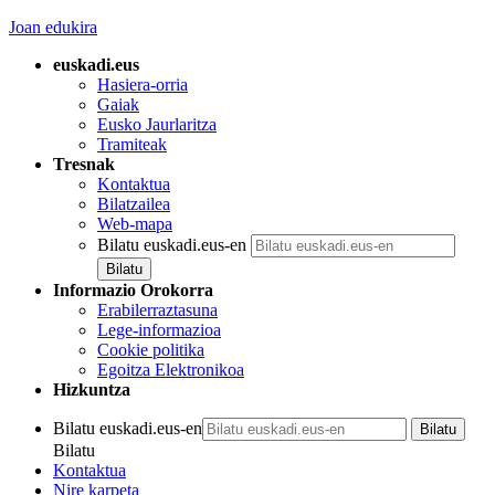
Joan edukira
euskadi.eus
Hasiera-orria
Gaiak
Eusko Jaurlaritza
Tramiteak
Tresnak
Kontaktua
Bilatzailea
Web-mapa
Bilatu euskadi.eus-en
Informazio Orokorra
Erabilerraztasuna
Lege-informazioa
Cookie politika
Egoitza Elektronikoa
Hizkuntza
Bilatu euskadi.eus-en
Bilatu
Kontaktua
Nire karpeta