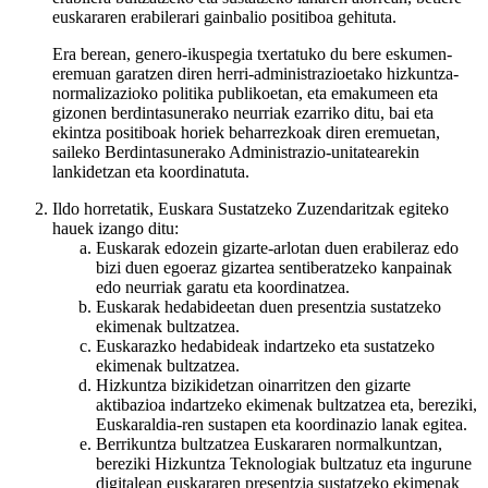
euskararen erabilerari gainbalio positiboa gehituta.
Era berean, genero-ikuspegia txertatuko du bere eskumen-
eremuan garatzen diren herri-administrazioetako hizkuntza-
normalizazioko politika publikoetan, eta emakumeen eta
gizonen berdintasunerako neurriak ezarriko ditu, bai eta
ekintza positiboak horiek beharrezkoak diren eremuetan,
saileko Berdintasunerako Administrazio-unitatearekin
lankidetzan eta koordinatuta.
Ildo horretatik, Euskara Sustatzeko Zuzendaritzak egiteko
hauek izango ditu:
Euskarak edozein gizarte-arlotan duen erabileraz edo
bizi duen egoeraz gizartea sentiberatzeko kanpainak
edo neurriak garatu eta koordinatzea.
Euskarak hedabideetan duen presentzia sustatzeko
ekimenak bultzatzea.
Euskarazko hedabideak indartzeko eta sustatzeko
ekimenak bultzatzea.
Hizkuntza bizikidetzan oinarritzen den gizarte
aktibazioa indartzeko ekimenak bultzatzea eta, bereziki,
Euskaraldia-ren sustapen eta koordinazio lanak egitea.
Berrikuntza bultzatzea Euskararen normalkuntzan,
bereziki Hizkuntza Teknologiak bultzatuz eta ingurune
digitalean euskararen presentzia sustatzeko ekimenak