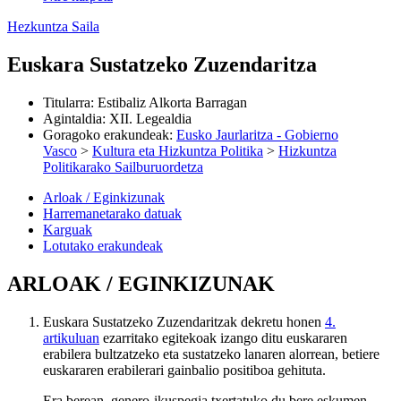
Hezkuntza Saila
Euskara Sustatzeko Zuzendaritza
Titularra
:
Estibaliz Alkorta Barragan
Agintaldia
:
XII. Legealdia
Goragoko erakundeak
:
Eusko Jaurlaritza - Gobierno
Vasco
>
Kultura eta Hizkuntza Politika
>
Hizkuntza
Politikarako Sailburuordetza
Arloak / Eginkizunak
Harremanetarako datuak
Karguak
Lotutako erakundeak
ARLOAK / EGINKIZUNAK
Euskara Sustatzeko Zuzendaritzak dekretu honen
4.
artikuluan
ezarritako egitekoak izango ditu euskararen
erabilera bultzatzeko eta sustatzeko lanaren alorrean, betiere
euskararen erabilerari gainbalio positiboa gehituta.
Era berean, genero-ikuspegia txertatuko du bere eskumen-