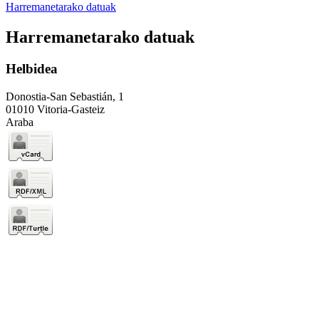
Harremanetarako datuak
Harremanetarako datuak
Helbidea
Donostia-San Sebastián, 1
01010 Vitoria-Gasteiz
Araba