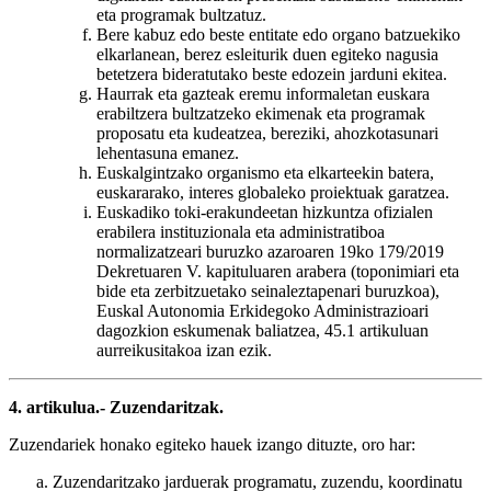
eta programak bultzatuz.
Bere kabuz edo beste entitate edo organo batzuekiko
elkarlanean, berez esleiturik duen egiteko nagusia
betetzera bideratutako beste edozein jarduni ekitea.
Haurrak eta gazteak eremu informaletan euskara
erabiltzera bultzatzeko ekimenak eta programak
proposatu eta kudeatzea, bereziki, ahozkotasunari
lehentasuna emanez.
Euskalgintzako organismo eta elkarteekin batera,
euskararako, interes globaleko proiektuak garatzea.
Euskadiko toki-erakundeetan hizkuntza ofizialen
erabilera instituzionala eta administratiboa
normalizatzeari buruzko azaroaren 19ko 179/2019
Dekretuaren V. kapituluaren arabera (toponimiari eta
bide eta zerbitzuetako seinaleztapenari buruzkoa),
Euskal Autonomia Erkidegoko Administrazioari
dagozkion eskumenak baliatzea, 45.1 artikuluan
aurreikusitakoa izan ezik.
4. artikulua.- Zuzendaritzak.
Zuzendariek honako egiteko hauek izango dituzte, oro har:
Zuzendaritzako jarduerak programatu, zuzendu, koordinatu