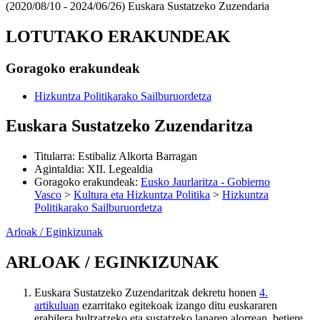
(2020/08/10 - 2024/06/26)
Euskara Sustatzeko Zuzendaria
LOTUTAKO ERAKUNDEAK
Goragoko erakundeak
Hizkuntza Politikarako Sailburuordetza
Euskara Sustatzeko Zuzendaritza
Titularra
:
Estibaliz Alkorta Barragan
Agintaldia
:
XII. Legealdia
Goragoko erakundeak
:
Eusko Jaurlaritza - Gobierno
Vasco
>
Kultura eta Hizkuntza Politika
>
Hizkuntza
Politikarako Sailburuordetza
Arloak / Eginkizunak
ARLOAK / EGINKIZUNAK
Euskara Sustatzeko Zuzendaritzak dekretu honen
4.
artikuluan
ezarritako egitekoak izango ditu euskararen
erabilera bultzatzeko eta sustatzeko lanaren alorrean, betiere