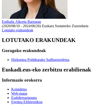
Estibaliz Alkorta Barragan
(2020/08/10 - 2024/06/26)
Euskara Sustatzeko Zuzendaria
Lotutako erakundeak
LOTUTAKO ERAKUNDEAK
Goragoko erakundeak
Hizkuntza Politikarako Sailburuordetza
Euskadi.eus-eko zerbitzu erabilienak
Informazio orokorra
Kontaktua
Web-mapa
Erabilerraztasuna
Egoitza Elektronikoa