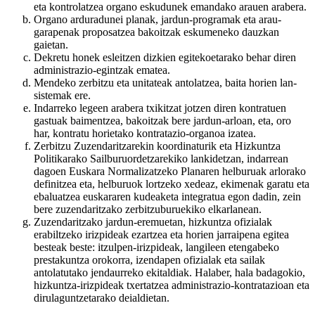
eta kontrolatzea organo eskudunek emandako arauen arabera.
Organo arduradunei planak, jardun-programak eta arau-
garapenak proposatzea bakoitzak eskumeneko dauzkan
gaietan.
Dekretu honek esleitzen dizkien egitekoetarako behar diren
administrazio-egintzak ematea.
Mendeko zerbitzu eta unitateak antolatzea, baita horien lan-
sistemak ere.
Indarreko legeen arabera txikitzat jotzen diren kontratuen
gastuak baimentzea, bakoitzak bere jardun-arloan, eta, oro
har, kontratu horietako kontratazio-organoa izatea.
Zerbitzu Zuzendaritzarekin koordinaturik eta Hizkuntza
Politikarako Sailburuordetzarekiko lankidetzan, indarrean
dagoen Euskara Normalizatzeko Planaren helburuak arlorako
definitzea eta, helburuok lortzeko xedeaz, ekimenak garatu eta
ebaluatzea euskararen kudeaketa integratua egon dadin, zein
bere zuzendaritzako zerbitzuburuekiko elkarlanean.
Zuzendaritzako jardun-eremuetan, hizkuntza ofizialak
erabiltzeko irizpideak ezartzea eta horien jarraipena egitea
besteak beste: itzulpen-irizpideak, langileen etengabeko
prestakuntza orokorra, izendapen ofizialak eta sailak
antolatutako jendaurreko ekitaldiak. Halaber, hala badagokio,
hizkuntza-irizpideak txertatzea administrazio-kontratazioan eta
dirulaguntzetarako deialdietan.