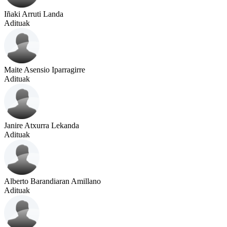
Iñaki Arruti Landa
Adituak
Maite Asensio Iparragirre
Adituak
Janire Atxurra Lekanda
Adituak
Alberto Barandiaran Amillano
Adituak