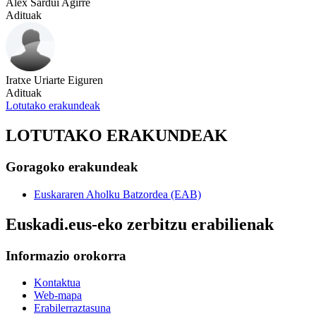
Alex Sardui Agirre
Adituak
Iratxe Uriarte Eiguren
Adituak
Lotutako erakundeak
LOTUTAKO ERAKUNDEAK
Goragoko erakundeak
Euskararen Aholku Batzordea (EAB)
Euskadi.eus-eko zerbitzu erabilienak
Informazio orokorra
Kontaktua
Web-mapa
Erabilerraztasuna