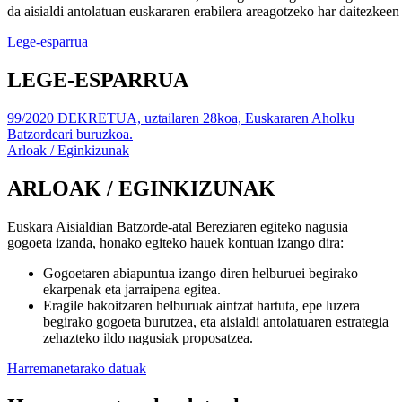
da
aisialdi
antolatuan
euskararen
erabilera
areagotzeko
har
daitezkeen
Lege-esparrua
LEGE-ESPARRUA
99/2020 DEKRETUA, uztailaren 28koa, Euskararen Aholku
Batzordeari buruzkoa.
Arloak / Eginkizunak
ARLOAK / EGINKIZUNAK
Euskara Aisialdian Batzorde-atal Bereziaren egiteko nagusia
gogoeta izanda, honako egiteko hauek kontuan izango dira:
Gogoetaren abiapuntua izango diren helburuei begirako
ekarpenak eta jarraipena egitea.
Eragile bakoitzaren helburuak aintzat hartuta, epe luzera
begirako gogoeta burutzea, eta aisialdi antolatuaren estrategia
zehazteko ildo nagusiak proposatzea.
Harremanetarako datuak