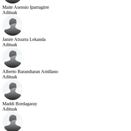
Maite Asensio Iparragirre
Adituak
Janire Atxurra Lekanda
Adituak
Alberto Barandiaran Amillano
Adituak
Maddi Bordagaray
Adituak