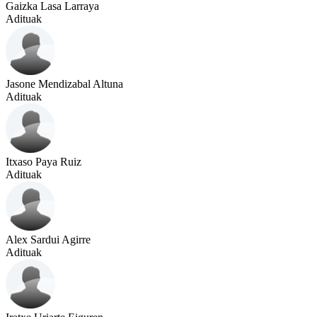
Gaizka Lasa Larraya
Adituak
Jasone Mendizabal Altuna
Adituak
Itxaso Paya Ruiz
Adituak
Alex Sardui Agirre
Adituak