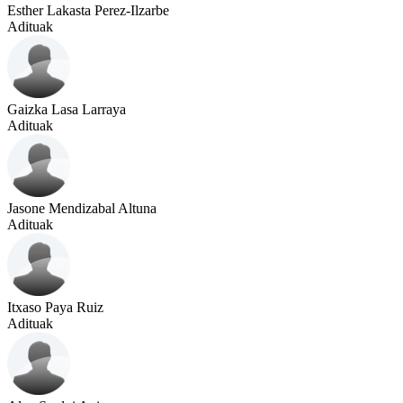
Esther Lakasta Perez-Ilzarbe
Adituak
Gaizka Lasa Larraya
Adituak
Jasone Mendizabal Altuna
Adituak
Itxaso Paya Ruiz
Adituak