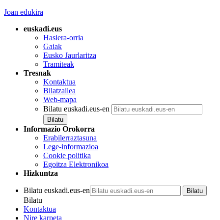
Joan edukira
euskadi.eus
Hasiera-orria
Gaiak
Eusko Jaurlaritza
Tramiteak
Tresnak
Kontaktua
Bilatzailea
Web-mapa
Bilatu euskadi.eus-en
Informazio Orokorra
Erabilerraztasuna
Lege-informazioa
Cookie politika
Egoitza Elektronikoa
Hizkuntza
Bilatu euskadi.eus-en
Bilatu
Kontaktua
Nire karpeta