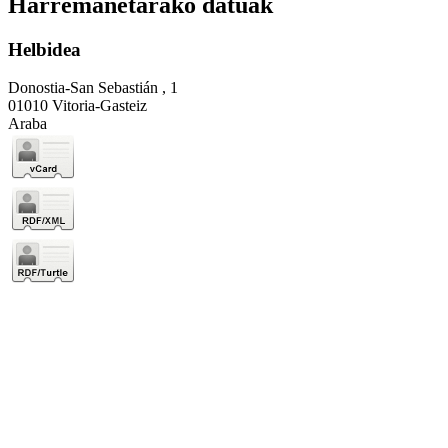
Harremanetarako datuak
Helbidea
Donostia-San Sebastián , 1
01010 Vitoria-Gasteiz
Araba