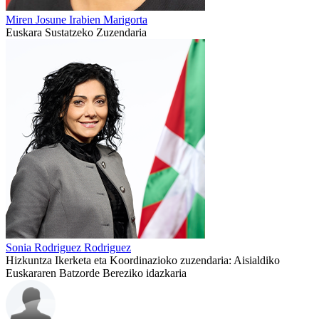
Miren Josune Irabien Marigorta
Euskara Sustatzeko Zuzendaria
Sonia Rodriguez Rodriguez
Hizkuntza Ikerketa eta Koordinazioko zuzendaria: Aisialdiko
Euskararen Batzorde Bereziko idazkaria