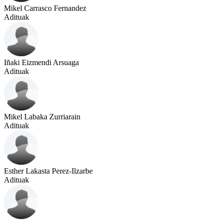
Mikel Carrasco Fernandez
Adituak
Iñaki Eizmendi Arsuaga
Adituak
Mikel Labaka Zurriarain
Adituak
Esther Lakasta Perez-Ilzarbe
Adituak