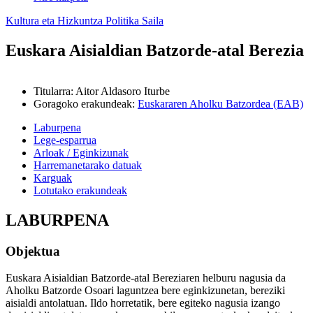
Kultura eta Hizkuntza Politika Saila
Euskara Aisialdian Batzorde-atal Berezia
Titularra
:
Aitor Aldasoro Iturbe
Goragoko erakundeak
:
Euskararen Aholku Batzordea (EAB)
Laburpena
Lege-esparrua
Arloak / Eginkizunak
Harremanetarako datuak
Karguak
Lotutako erakundeak
LABURPENA
Objektua
Euskara Aisialdian Batzorde-atal Bereziaren helburu nagusia da
Aholku Batzorde Osoari laguntzea bere eginkizunetan, bereziki
aisialdi antolatuan.
Ildo
horretatik
,
bere
egiteko
nagusia
izango