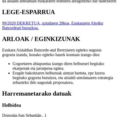
da
aisialdi
antolatuan
euskararen
erabilera
areagotzeko
har
daitezkeen
LEGE-ESPARRUA
99/2020 DEKRETUA, uztailaren 28koa, Euskararen Aholku
Batzordeari buruzkoa.
ARLOAK / EGINKIZUNAK
Euskara Aisialdian Batzorde-atal Bereziaren egiteko nagusia
gogoeta izanda, honako egiteko hauek kontuan izango dira:
Gogoetaren abiapuntua izango diren helburuei begirako
ekarpenak eta jarraipena egitea.
Eragile bakoitzaren helburuak aintzat hartuta, epe luzera
begirako gogoeta burutzea, eta aisialdi antolatuaren estrategia
zehazteko ildo nagusiak proposatzea.
Harremanetarako datuak
Helbidea
Donostia-San Sebastián , 1