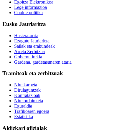
Egoitza Elektronikoa
Lege informazioa
Cookie politika
Eusko Jaurlaritza
Hasiera-orria
Ezagutu Jaurlaritza
Sailak eta erakundeak
Arreta Zerbitzua
Gobernu irekia
Gardena, gardetasunaren ataria
Tramiteak eta zerbitzuak
Nire karpeta
Dirulaguntzak
Kontratazioak
Nire ordainketa
Eguraldia
Trafikoaren egoera
Estatistika
Aldizkari ofizialak