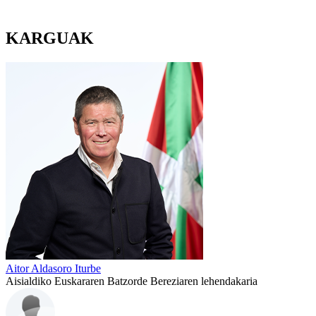
KARGUAK
Aitor Aldasoro Iturbe
Aisialdiko Euskararen Batzorde Bereziaren lehendakaria