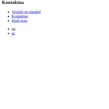
Kontaktua
Versión en español
Kontaktua
Itzuli gora
eu
es