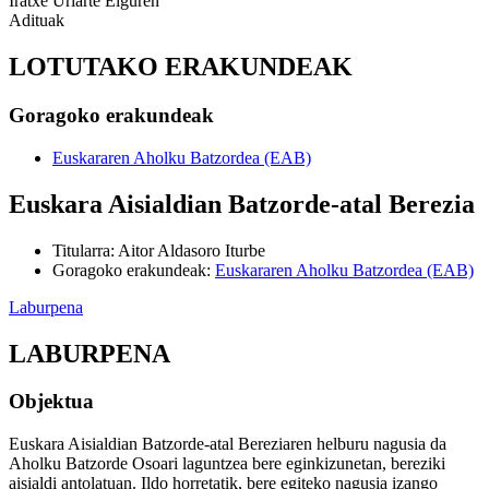
Iratxe Uriarte Eiguren
Adituak
LOTUTAKO ERAKUNDEAK
Goragoko erakundeak
Euskararen Aholku Batzordea (EAB)
Euskara Aisialdian Batzorde-atal Berezia
Titularra
:
Aitor Aldasoro Iturbe
Goragoko erakundeak
:
Euskararen Aholku Batzordea (EAB)
Laburpena
LABURPENA
Objektua
Euskara Aisialdian Batzorde-atal Bereziaren helburu nagusia da
Aholku Batzorde Osoari laguntzea bere eginkizunetan, bereziki
aisialdi antolatuan.
Ildo
horretatik
,
bere
egiteko
nagusia
izango