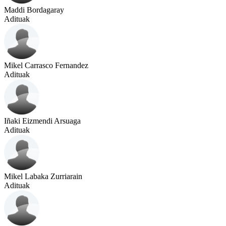
Maddi Bordagaray
Adituak
Mikel Carrasco Fernandez
Adituak
Iñaki Eizmendi Arsuaga
Adituak
Mikel Labaka Zurriarain
Adituak