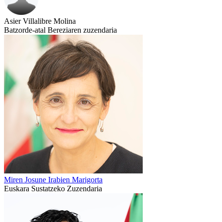
Asier Villalibre Molina
Batzorde-atal Bereziaren zuzendaria
Miren Josune Irabien Marigorta
Euskara Sustatzeko Zuzendaria