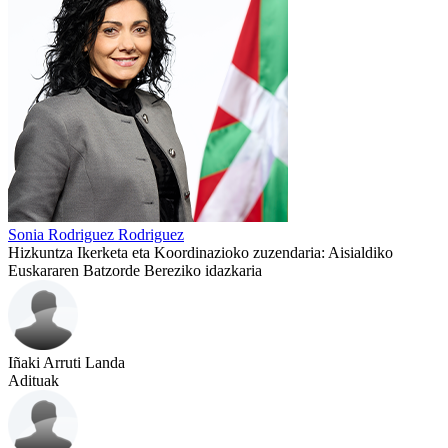
Sonia Rodriguez Rodriguez
Hizkuntza Ikerketa eta Koordinazioko zuzendaria: Aisialdiko
Euskararen Batzorde Bereziko idazkaria
Iñaki Arruti Landa
Adituak