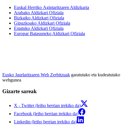
Euskal Herriko Agintaritzaren Aldizkaria
Arabako Aldizkari Ofiziala
Bizkaiko Aldizkari Ofiziala
Gipuzkoako Aldizkari Ofiziala
Estatuko Aldizkari Ofiziala
Europar Batasuneko Aldizkari Ofiziala
Eusko Jaurlaritzaren Web Zerbitzuak
garatutako eta kudeatutako
webgunea
Gizarte sareak
X - Twitter (leiho berrian irekiko da)
Facebook (leiho berrian irekiko da)
Linkedin (leiho berrian irekiko da)