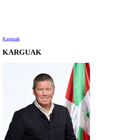
Karguak
KARGUAK