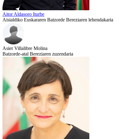
Aitor Aldasoro Iturbe
Aisialdiko Euskararen Batzorde Bereziaren lehendakaria
Asier Villalibre Molina
Batzorde-atal Bereziaren zuzendaria