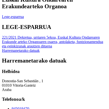
Erakundearteko Organoa
Lege-esparrua
LEGE-ESPARRUA
221/2021 Dekretua, urriaren 5ekoa, Euskal Kultura Ondarearen
Erakunde arteko Organoaren osaera, antolaketa, funtzionamendua
eta eginkizunak arautzen dituena
Harremanetarako datuak
Harremanetarako datuak
Helbidea
Donostia-San Sebastián , 1
01010 Vitoria-Gasteiz
Araba
Telefonoa/k
945019470