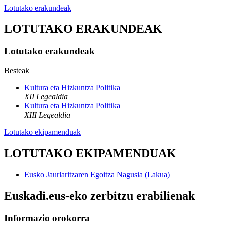
Lotutako erakundeak
LOTUTAKO ERAKUNDEAK
Lotutako erakundeak
Besteak
Kultura eta Hizkuntza Politika
XII Legealdia
Kultura eta Hizkuntza Politika
XIII Legealdia
Lotutako ekipamenduak
LOTUTAKO EKIPAMENDUAK
Eusko Jaurlaritzaren Egoitza Nagusia (Lakua)
Euskadi.eus-eko zerbitzu erabilienak
Informazio orokorra