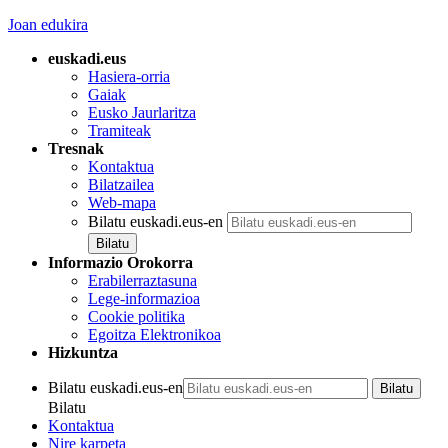
Joan edukira
euskadi.eus
Hasiera-orria
Gaiak
Eusko Jaurlaritza
Tramiteak
Tresnak
Kontaktua
Bilatzailea
Web-mapa
Bilatu euskadi.eus-en
Informazio Orokorra
Erabilerraztasuna
Lege-informazioa
Cookie politika
Egoitza Elektronikoa
Hizkuntza
Bilatu euskadi.eus-en
Bilatu
Kontaktua
Nire karpeta