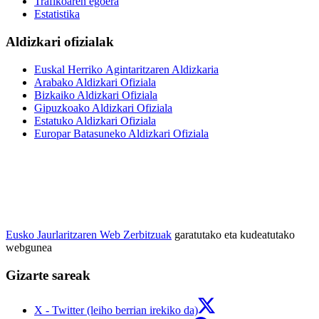
Trafikoaren egoera
Estatistika
Aldizkari ofizialak
Euskal Herriko Agintaritzaren Aldizkaria
Arabako Aldizkari Ofiziala
Bizkaiko Aldizkari Ofiziala
Gipuzkoako Aldizkari Ofiziala
Estatuko Aldizkari Ofiziala
Europar Batasuneko Aldizkari Ofiziala
Eusko Jaurlaritzaren Web Zerbitzuak
garatutako eta kudeatutako
webgunea
Gizarte sareak
X - Twitter (leiho berrian irekiko da)