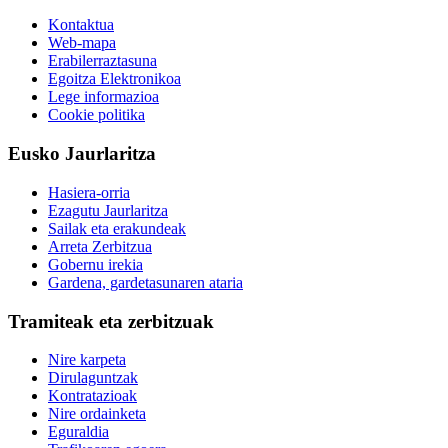
Kontaktua
Web-mapa
Erabilerraztasuna
Egoitza Elektronikoa
Lege informazioa
Cookie politika
Eusko Jaurlaritza
Hasiera-orria
Ezagutu Jaurlaritza
Sailak eta erakundeak
Arreta Zerbitzua
Gobernu irekia
Gardena, gardetasunaren ataria
Tramiteak eta zerbitzuak
Nire karpeta
Dirulaguntzak
Kontratazioak
Nire ordainketa
Eguraldia