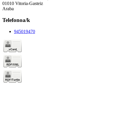
01010 Vitoria-Gasteiz
Araba
Telefonoa/k
945019470