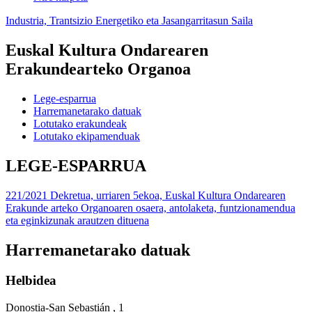
Industria, Trantsizio Energetiko eta Jasangarritasun Saila
Euskal Kultura Ondarearen
Erakundearteko Organoa
Lege-esparrua
Harremanetarako datuak
Lotutako erakundeak
Lotutako ekipamenduak
LEGE-ESPARRUA
221/2021 Dekretua, urriaren 5ekoa, Euskal Kultura Ondarearen
Erakunde arteko Organoaren osaera, antolaketa, funtzionamendua
eta eginkizunak arautzen dituena
Harremanetarako datuak
Helbidea
Donostia-San Sebastián , 1