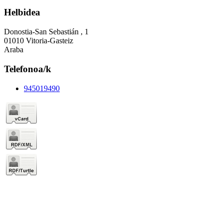
Helbidea
Donostia-San Sebastián , 1
01010 Vitoria-Gasteiz
Araba
Telefonoa/k
945019490