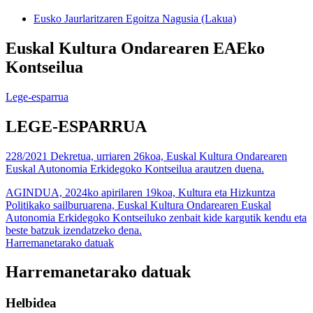
Eusko Jaurlaritzaren Egoitza Nagusia (Lakua)
Euskal Kultura Ondarearen EAEko
Kontseilua
Lege-esparrua
LEGE-ESPARRUA
228/2021 Dekretua, urriaren 26koa, Euskal Kultura Ondarearen
Euskal Autonomia Erkidegoko Kontseilua arautzen duena.
AGINDUA, 2024ko apirilaren 19koa, Kultura eta Hizkuntza
Politikako sailburuarena, Euskal Kultura Ondarearen Euskal
Autonomia Erkidegoko Kontseiluko zenbait kide kargutik kendu eta
beste batzuk izendatzeko dena.
Harremanetarako datuak
Harremanetarako datuak
Helbidea