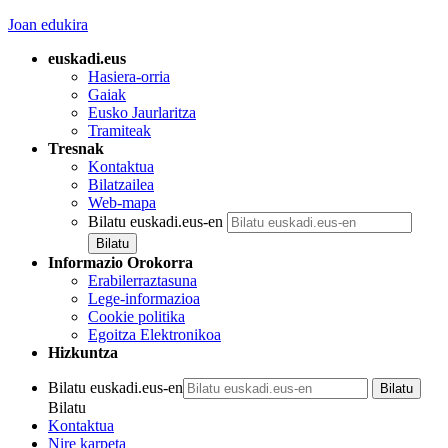
Joan edukira
euskadi.eus
Hasiera-orria
Gaiak
Eusko Jaurlaritza
Tramiteak
Tresnak
Kontaktua
Bilatzailea
Web-mapa
Bilatu euskadi.eus-en
Informazio Orokorra
Erabilerraztasuna
Lege-informazioa
Cookie politika
Egoitza Elektronikoa
Hizkuntza
Bilatu euskadi.eus-en
Bilatu
Kontaktua
Nire karpeta