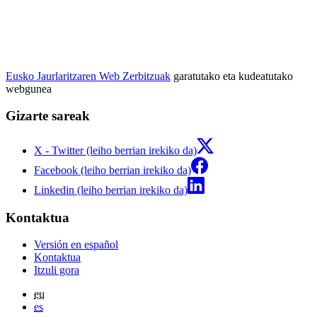
Eusko Jaurlaritzaren Web Zerbitzuak
garatutako eta kudeatutako
webgunea
Gizarte sareak
X - Twitter (leiho berrian irekiko da)
Facebook (leiho berrian irekiko da)
Linkedin (leiho berrian irekiko da)
Kontaktua
Versión en español
Kontaktua
Itzuli gora
eu
es