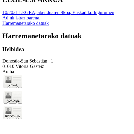
10/2021 LEGEA, abenduaren 9koa, Euskadiko Ingurumen
Administrazioarena.
Harremanetarako datuak
Harremanetarako datuak
Helbidea
Donostia-San Sebastián , 1
01010 Vitoria-Gasteiz
Araba