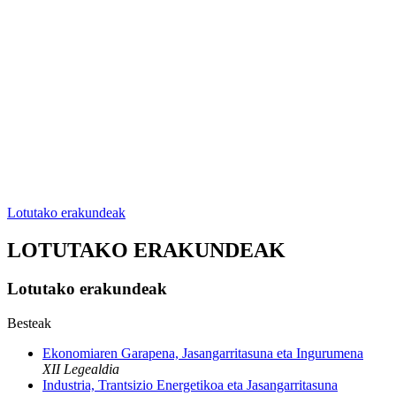
Lotutako erakundeak
LOTUTAKO ERAKUNDEAK
Lotutako erakundeak
Besteak
Ekonomiaren Garapena, Jasangarritasuna eta Ingurumena
XII Legealdia
Industria, Trantsizio Energetikoa eta Jasangarritasuna