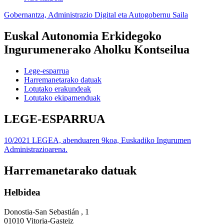
Gobernantza, Administrazio Digital eta Autogobernu Saila
Euskal Autonomia Erkidegoko
Ingurumenerako Aholku Kontseilua
Lege-esparrua
Harremanetarako datuak
Lotutako erakundeak
Lotutako ekipamenduak
LEGE-ESPARRUA
10/2021 LEGEA, abenduaren 9koa, Euskadiko Ingurumen
Administrazioarena.
Harremanetarako datuak
Helbidea
Donostia-San Sebastián , 1
01010 Vitoria-Gasteiz