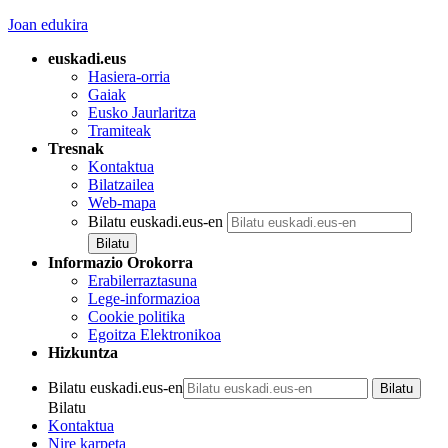
Joan edukira
euskadi.eus
Hasiera-orria
Gaiak
Eusko Jaurlaritza
Tramiteak
Tresnak
Kontaktua
Bilatzailea
Web-mapa
Bilatu euskadi.eus-en
Informazio Orokorra
Erabilerraztasuna
Lege-informazioa
Cookie politika
Egoitza Elektronikoa
Hizkuntza
Bilatu euskadi.eus-en
Bilatu
Kontaktua
Nire karpeta