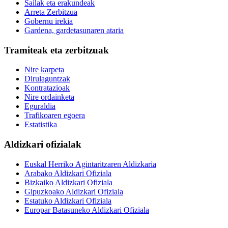
Sailak eta erakundeak
Arreta Zerbitzua
Gobernu irekia
Gardena, gardetasunaren ataria
Tramiteak eta zerbitzuak
Nire karpeta
Dirulaguntzak
Kontratazioak
Nire ordainketa
Eguraldia
Trafikoaren egoera
Estatistika
Aldizkari ofizialak
Euskal Herriko Agintaritzaren Aldizkaria
Arabako Aldizkari Ofiziala
Bizkaiko Aldizkari Ofiziala
Gipuzkoako Aldizkari Ofiziala
Estatuko Aldizkari Ofiziala
Europar Batasuneko Aldizkari Ofiziala