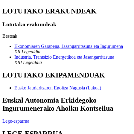
LOTUTAKO ERAKUNDEAK
Lotutako erakundeak
Besteak
Ekonomiaren Garapena, Jasangarritasuna eta Ingurumena
XII Legealdia
Industria, Trantsizio Energetikoa eta Jasangarritasuna
XIII Legealdia
LOTUTAKO EKIPAMENDUAK
Eusko Jaurlaritzaren Egoitza Nagusia (Lakua)
Euskal Autonomia Erkidegoko
Ingurumenerako Aholku Kontseilua
Lege-esparrua
LEGE-ESPARRUA