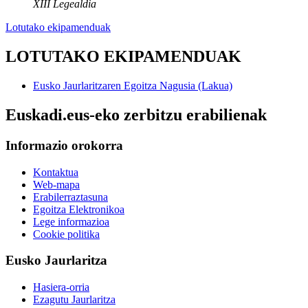
XIII Legealdia
Lotutako ekipamenduak
LOTUTAKO EKIPAMENDUAK
Eusko Jaurlaritzaren Egoitza Nagusia (Lakua)
Euskadi.eus-eko zerbitzu erabilienak
Informazio orokorra
Kontaktua
Web-mapa
Erabilerraztasuna
Egoitza Elektronikoa
Lege informazioa
Cookie politika
Eusko Jaurlaritza
Hasiera-orria
Ezagutu Jaurlaritza