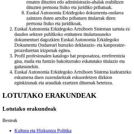
ematen dituzten edo administrazio-ahalak erabiltzen
dituzten pertsona fisiko eta juridiko pribatuak.
Euskal Autonomia Erkidegoko dokumentu-ondarea
zaintzen duten artxibo pribatuen titularrak diren
pertsona fisiko eta juridikoak.
Euskal Autonomia Erkidegoko Artxiboen Sisteman sartuta ez
dauden sektore publikoko entitateen titulartasuneko
dokumentuei dagozkien Euskal Autonomia Erkidegoko
Dokumentu Ondareari buruzko deklarazio- eta kanporatze-
prozeduretan irizpenak egitea.
Profil profesionalen katalogo bat proposatzea, erreferentzia
gisa, maila eta funtzio bakoitzerako eskatutako titulazio eta
gaitasunekin.
Euskal Autonomia Erkidegoko Artxiboen Sistema kudeatzeko
eskumena duen zuzendaritzak eskuordetzen dizkion
eginkizunak eta araudiak ezartzen dituenak betetzea.
LOTUTAKO ERAKUNDEAK
Lotutako erakundeak
Besteak
Kultura eta Hizkuntza Politika