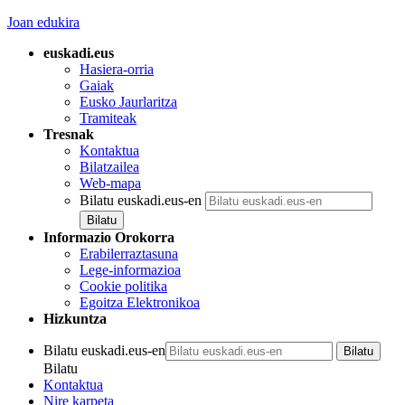
Joan edukira
euskadi.eus
Hasiera-orria
Gaiak
Eusko Jaurlaritza
Tramiteak
Tresnak
Kontaktua
Bilatzailea
Web-mapa
Bilatu euskadi.eus-en
Informazio Orokorra
Erabilerraztasuna
Lege-informazioa
Cookie politika
Egoitza Elektronikoa
Hizkuntza
Bilatu euskadi.eus-en
Bilatu
Kontaktua
Nire karpeta