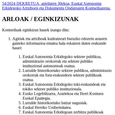
54/2024 DEKRETUA, apirilaren 30ekoa, Euskal Autonomia
Erkidegoko Artxiboen eta Dokumentu Ondarearen Kontseiluarena.
ARLOAK / EGINKIZUNAK
Kontseiluak eginkizun hauek izango ditu:
Agiriak eta artxiboak kudeatzeari buruzko edozein arauren
gaineko informazioa ematea hala eskatzen duten erakunde
hauei:
Euskal Autonomia Erkidegoko sektore publikoa,
administrazio orokorrak eta sektore publiko
instituzional autonomoak osatua.
Lurralde historikoetako sektore publikoa, administrazio
orokorrak eta foru-erakundeen sektore publikoak
osatua.
Euskal Autonomia Erkidegoko toki-erakundeak eta
tokiko sektore publiko instituzionala.
Eusko Legebiltzarra, Arartekoa eta Herri Kontuen
Euskal Epaitegia.
Lurralde historikoetako batzar nagusiak.
Euskal Herriko Unibertsitatea.
Euskal Autonomia Erkidegoan zerbitzu publikoak