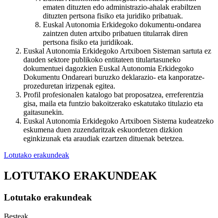
ematen dituzten edo administrazio-ahalak erabiltzen
dituzten pertsona fisiko eta juridiko pribatuak.
Euskal Autonomia Erkidegoko dokumentu-ondarea
zaintzen duten artxibo pribatuen titularrak diren
pertsona fisiko eta juridikoak.
Euskal Autonomia Erkidegoko Artxiboen Sisteman sartuta ez
dauden sektore publikoko entitateen titulartasuneko
dokumentuei dagozkien Euskal Autonomia Erkidegoko
Dokumentu Ondareari buruzko deklarazio- eta kanporatze-
prozeduretan irizpenak egitea.
Profil profesionalen katalogo bat proposatzea, erreferentzia
gisa, maila eta funtzio bakoitzerako eskatutako titulazio eta
gaitasunekin.
Euskal Autonomia Erkidegoko Artxiboen Sistema kudeatzeko
eskumena duen zuzendaritzak eskuordetzen dizkion
eginkizunak eta araudiak ezartzen dituenak betetzea.
Lotutako erakundeak
LOTUTAKO ERAKUNDEAK
Lotutako erakundeak
Besteak