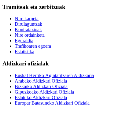
Tramiteak eta zerbitzuak
Nire karpeta
Dirulaguntzak
Kontratazioak
Nire ordainketa
Eguraldia
Trafikoaren egoera
Estatistika
Aldizkari ofizialak
Euskal Herriko Agintaritzaren Aldizkaria
Arabako Aldizkari Ofiziala
Bizkaiko Aldizkari Ofiziala
Gipuzkoako Aldizkari Ofiziala
Estatuko Aldizkari Ofiziala
Europar Batasuneko Aldizkari Ofiziala