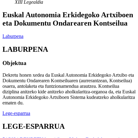
XIII Legealdia
Euskal Autonomia Erkidegoko Artxiboen
eta Dokumentu Ondarearen Kontseilua
Laburpena
LABURPENA
Objektua
Dekretu honen xedea da Euskal Autonomia Erkidegoko Artxibo eta
Dokumentu Ondarearen Kontseiluaren (aurrerantzean, Kontseilua)
osaera, antolaketa eta funtzionamendua arautzea. Kontseilua
diziplina anitzeko kide anitzeko aholkularitza-organoa da, eta Euskal
Autonomia Erkidegoko Artxiboen Sistema kudeatzeko aholkularitza
ematen du.
Lege-esparrua
LEGE-ESPARRUA