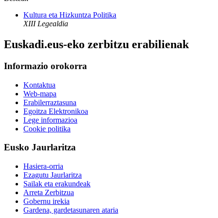
Kultura eta Hizkuntza Politika
XIII Legealdia
Euskadi.eus-eko zerbitzu erabilienak
Informazio orokorra
Kontaktua
Web-mapa
Erabilerraztasuna
Egoitza Elektronikoa
Lege informazioa
Cookie politika
Eusko Jaurlaritza
Hasiera-orria
Ezagutu Jaurlaritza
Sailak eta erakundeak
Arreta Zerbitzua
Gobernu irekia
Gardena, gardetasunaren ataria