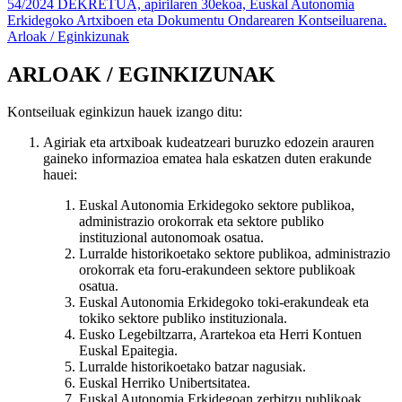
54/2024 DEKRETUA, apirilaren 30ekoa, Euskal Autonomia
Erkidegoko Artxiboen eta Dokumentu Ondarearen Kontseiluarena.
Arloak / Eginkizunak
ARLOAK / EGINKIZUNAK
Kontseiluak eginkizun hauek izango ditu:
Agiriak eta artxiboak kudeatzeari buruzko edozein arauren
gaineko informazioa ematea hala eskatzen duten erakunde
hauei:
Euskal Autonomia Erkidegoko sektore publikoa,
administrazio orokorrak eta sektore publiko
instituzional autonomoak osatua.
Lurralde historikoetako sektore publikoa, administrazio
orokorrak eta foru-erakundeen sektore publikoak
osatua.
Euskal Autonomia Erkidegoko toki-erakundeak eta
tokiko sektore publiko instituzionala.
Eusko Legebiltzarra, Arartekoa eta Herri Kontuen
Euskal Epaitegia.
Lurralde historikoetako batzar nagusiak.
Euskal Herriko Unibertsitatea.
Euskal Autonomia Erkidegoan zerbitzu publikoak