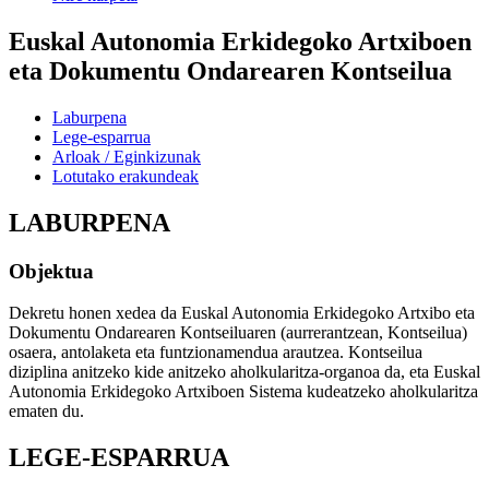
Euskal Autonomia Erkidegoko Artxiboen
eta Dokumentu Ondarearen Kontseilua
Laburpena
Lege-esparrua
Arloak / Eginkizunak
Lotutako erakundeak
LABURPENA
Objektua
Dekretu honen xedea da Euskal Autonomia Erkidegoko Artxibo eta
Dokumentu Ondarearen Kontseiluaren (aurrerantzean, Kontseilua)
osaera, antolaketa eta funtzionamendua arautzea. Kontseilua
diziplina anitzeko kide anitzeko aholkularitza-organoa da, eta Euskal
Autonomia Erkidegoko Artxiboen Sistema kudeatzeko aholkularitza
ematen du.
LEGE-ESPARRUA