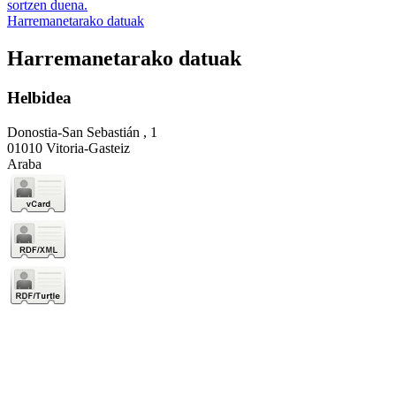
sortzen duena.
Harremanetarako datuak
Harremanetarako datuak
Helbidea
Donostia-San Sebastián , 1
01010 Vitoria-Gasteiz
Araba