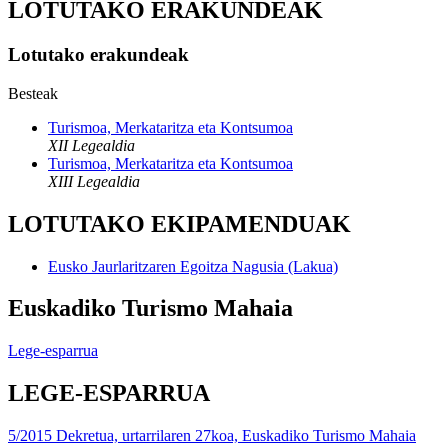
LOTUTAKO ERAKUNDEAK
Lotutako erakundeak
Besteak
Turismoa, Merkataritza eta Kontsumoa
XII Legealdia
Turismoa, Merkataritza eta Kontsumoa
XIII Legealdia
LOTUTAKO EKIPAMENDUAK
Eusko Jaurlaritzaren Egoitza Nagusia (Lakua)
Euskadiko Turismo Mahaia
Lege-esparrua
LEGE-ESPARRUA
5/2015 Dekretua, urtarrilaren 27koa, Euskadiko Turismo Mahaia