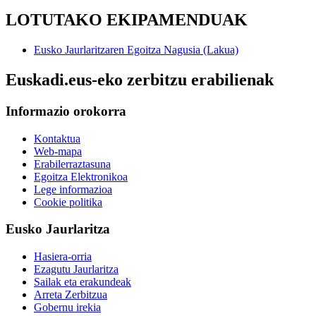
LOTUTAKO EKIPAMENDUAK
Eusko Jaurlaritzaren Egoitza Nagusia (Lakua)
Euskadi.eus-eko zerbitzu erabilienak
Informazio orokorra
Kontaktua
Web-mapa
Erabilerraztasuna
Egoitza Elektronikoa
Lege informazioa
Cookie politika
Eusko Jaurlaritza
Hasiera-orria
Ezagutu Jaurlaritza
Sailak eta erakundeak
Arreta Zerbitzua
Gobernu irekia