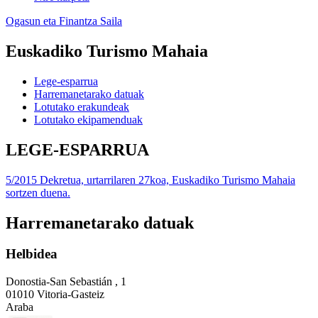
Ogasun eta Finantza Saila
Euskadiko Turismo Mahaia
Lege-esparrua
Harremanetarako datuak
Lotutako erakundeak
Lotutako ekipamenduak
LEGE-ESPARRUA
5/2015 Dekretua, urtarrilaren 27koa, Euskadiko Turismo Mahaia
sortzen duena.
Harremanetarako datuak
Helbidea
Donostia-San Sebastián , 1
01010 Vitoria-Gasteiz
Araba