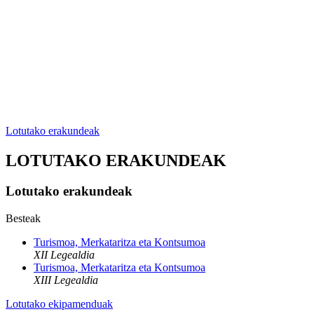
Lotutako erakundeak
LOTUTAKO ERAKUNDEAK
Lotutako erakundeak
Besteak
Turismoa, Merkataritza eta Kontsumoa
XII Legealdia
Turismoa, Merkataritza eta Kontsumoa
XIII Legealdia
Lotutako ekipamenduak