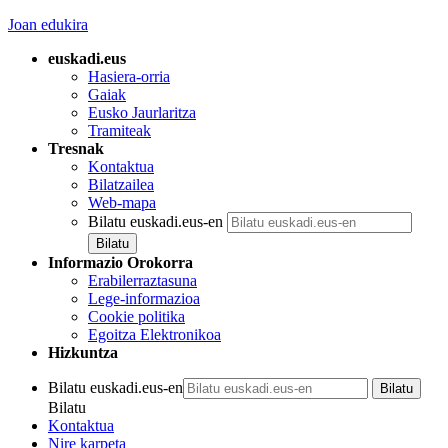
Joan edukira
euskadi.eus
Hasiera-orria
Gaiak
Eusko Jaurlaritza
Tramiteak
Tresnak
Kontaktua
Bilatzailea
Web-mapa
Bilatu euskadi.eus-en
Informazio Orokorra
Erabilerraztasuna
Lege-informazioa
Cookie politika
Egoitza Elektronikoa
Hizkuntza
Bilatu euskadi.eus-en
Bilatu
Kontaktua
Nire karpeta