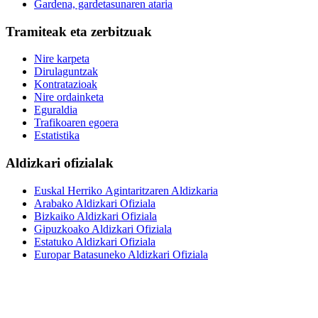
Gardena, gardetasunaren ataria
Tramiteak eta zerbitzuak
Nire karpeta
Dirulaguntzak
Kontratazioak
Nire ordainketa
Eguraldia
Trafikoaren egoera
Estatistika
Aldizkari ofizialak
Euskal Herriko Agintaritzaren Aldizkaria
Arabako Aldizkari Ofiziala
Bizkaiko Aldizkari Ofiziala
Gipuzkoako Aldizkari Ofiziala
Estatuko Aldizkari Ofiziala
Europar Batasuneko Aldizkari Ofiziala