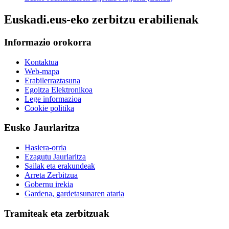
Euskadi.eus-eko zerbitzu erabilienak
Informazio orokorra
Kontaktua
Web-mapa
Erabilerraztasuna
Egoitza Elektronikoa
Lege informazioa
Cookie politika
Eusko Jaurlaritza
Hasiera-orria
Ezagutu Jaurlaritza
Sailak eta erakundeak
Arreta Zerbitzua
Gobernu irekia
Gardena, gardetasunaren ataria
Tramiteak eta zerbitzuak