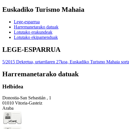
Euskadiko Turismo Mahaia
Lege-esparrua
Harremanetarako datuak
Lotutako erakundeak
Lotutako ekipamenduak
LEGE-ESPARRUA
5/2015 Dekretua, urtarrilaren 27koa, Euskadiko Turismo Mahaia sort
Harremanetarako datuak
Helbidea
Donostia-San Sebastián , 1
01010 Vitoria-Gasteiz
Araba