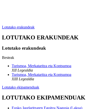
Lotutako erakundeak
LOTUTAKO ERAKUNDEAK
Lotutako erakundeak
Besteak
Turismoa, Merkataritza eta Kontsumoa
XII Legealdia
Turismoa, Merkataritza eta Kontsumoa
XIII Legealdia
Lotutako ekipamenduak
LOTUTAKO EKIPAMENDUAK
Eusko Jaurlaritzaren Egoitza Nagusia (Lakua)