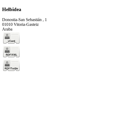
Helbidea
Donostia-San Sebastián , 1
01010 Vitoria-Gasteiz
Araba