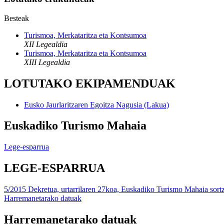
Besteak
Turismoa, Merkataritza eta Kontsumoa
XII Legealdia
Turismoa, Merkataritza eta Kontsumoa
XIII Legealdia
LOTUTAKO EKIPAMENDUAK
Eusko Jaurlaritzaren Egoitza Nagusia (Lakua)
Euskadiko Turismo Mahaia
Lege-esparrua
LEGE-ESPARRUA
5/2015 Dekretua, urtarrilaren 27koa, Euskadiko Turismo Mahaia sort
Harremanetarako datuak
Harremanetarako datuak