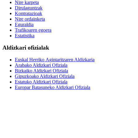
Nire karpeta
Dirulaguntzak
Kontratazioak
Nire ordainketa
Eguraldia
Trafikoaren egoera
Estatistika
Aldizkari ofizialak
Euskal Herriko Agintaritzaren Aldizkaria
Arabako Aldizkari Ofiziala
Bizkaiko Aldizkari Ofiziala
Gipuzkoako Aldizkari Ofiziala
Estatuko Aldizkari Ofiziala
Europar Batasuneko Aldizkari Ofiziala