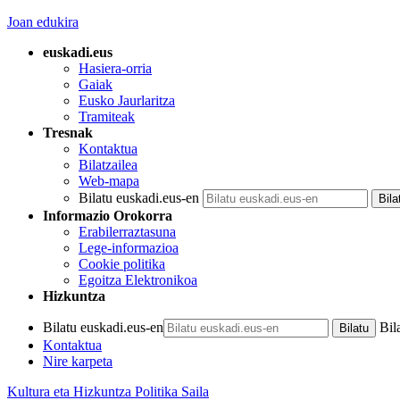
Joan edukira
euskadi.eus
Hasiera-orria
Gaiak
Eusko Jaurlaritza
Tramiteak
Tresnak
Kontaktua
Bilatzailea
Web-mapa
Bilatu euskadi.eus-en
Informazio Orokorra
Erabilerraztasuna
Lege-informazioa
Cookie politika
Egoitza Elektronikoa
Hizkuntza
Bilatu euskadi.eus-en
Bil
Kontaktua
Nire karpeta
Kultura eta Hizkuntza Politika Saila