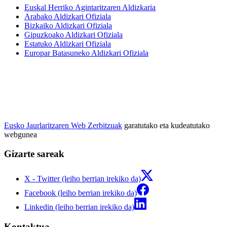
Euskal Herriko Agintaritzaren Aldizkaria
Arabako Aldizkari Ofiziala
Bizkaiko Aldizkari Ofiziala
Gipuzkoako Aldizkari Ofiziala
Estatuko Aldizkari Ofiziala
Europar Batasuneko Aldizkari Ofiziala
Eusko Jaurlaritzaren Web Zerbitzuak
garatutako eta kudeatutako
webgunea
Gizarte sareak
X - Twitter (leiho berrian irekiko da)
Facebook (leiho berrian irekiko da)
Linkedin (leiho berrian irekiko da)
Kontaktua