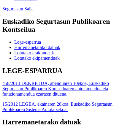
Segurtasun Saila
Euskadiko Segurtasun Publikoaren
Kontseilua
Lege-esparrua
Harremanetarako datuak
Lotutako erakundeak
Lotutako ekipamenduak
LEGE-ESPARRUA
458/2013 DEKRETUA, abenduaren 10ekoa, Euskadiko
Segurtasun Publikoaren Kontseiluaren antolamendua eta
funtzionamendua ezartzen dituena.
15/2012 LEGEA, ekainaren 28koa, Euskadiko Segurtasun
Publikoaren Sistema Antolatzekoa.
Harremanetarako datuak