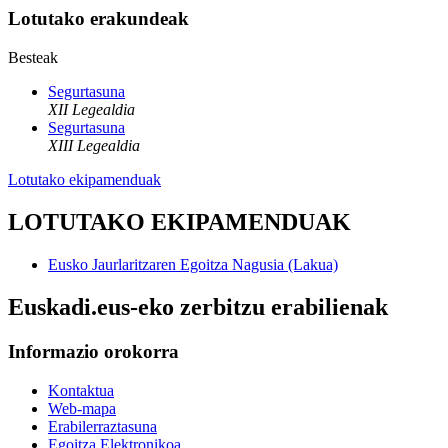
Lotutako erakundeak
Besteak
Segurtasuna
XII Legealdia
Segurtasuna
XIII Legealdia
Lotutako ekipamenduak
LOTUTAKO EKIPAMENDUAK
Eusko Jaurlaritzaren Egoitza Nagusia (Lakua)
Euskadi.eus-eko zerbitzu erabilienak
Informazio orokorra
Kontaktua
Web-mapa
Erabilerraztasuna
Egoitza Elektronikoa