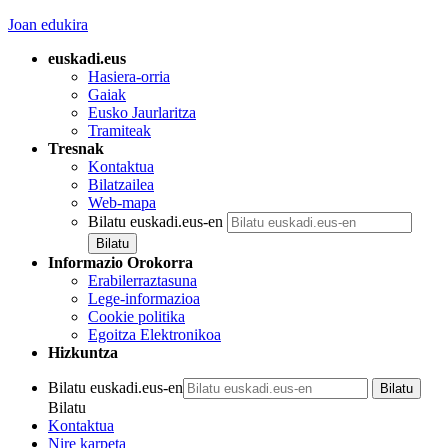
Joan edukira
euskadi.eus
Hasiera-orria
Gaiak
Eusko Jaurlaritza
Tramiteak
Tresnak
Kontaktua
Bilatzailea
Web-mapa
Bilatu euskadi.eus-en
Informazio Orokorra
Erabilerraztasuna
Lege-informazioa
Cookie politika
Egoitza Elektronikoa
Hizkuntza
Bilatu euskadi.eus-en
Bilatu
Kontaktua
Nire karpeta