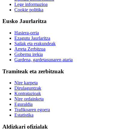
Lege informazioa
Cookie politika
Eusko Jaurlaritza
Hasiera-orria
Ezagutu Jaurlaritza
Sailak eta erakundeak
Arreta Zerbitzua
Gobernu irekia
Gardena, gardetasunaren ataria
Tramiteak eta zerbitzuak
Nire karpeta
Dirulaguntzak
Kontratazioak
Nire ordainketa
Eguraldia
Trafikoaren egoera
Estatistika
Aldizkari ofizialak