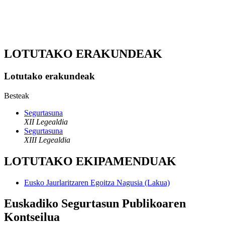
LOTUTAKO ERAKUNDEAK
Lotutako erakundeak
Besteak
Segurtasuna
XII Legealdia
Segurtasuna
XIII Legealdia
LOTUTAKO EKIPAMENDUAK
Eusko Jaurlaritzaren Egoitza Nagusia (Lakua)
Euskadiko Segurtasun Publikoaren
Kontseilua