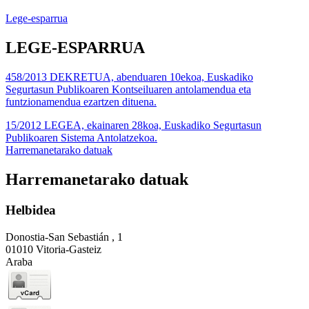
Lege-esparrua
LEGE-ESPARRUA
458/2013 DEKRETUA, abenduaren 10ekoa, Euskadiko
Segurtasun Publikoaren Kontseiluaren antolamendua eta
funtzionamendua ezartzen dituena.
15/2012 LEGEA, ekainaren 28koa, Euskadiko Segurtasun
Publikoaren Sistema Antolatzekoa.
Harremanetarako datuak
Harremanetarako datuak
Helbidea
Donostia-San Sebastián , 1
01010 Vitoria-Gasteiz
Araba