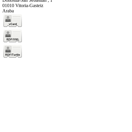
Donostia-San Sebastián , 1
01010 Vitoria-Gasteiz
Araba