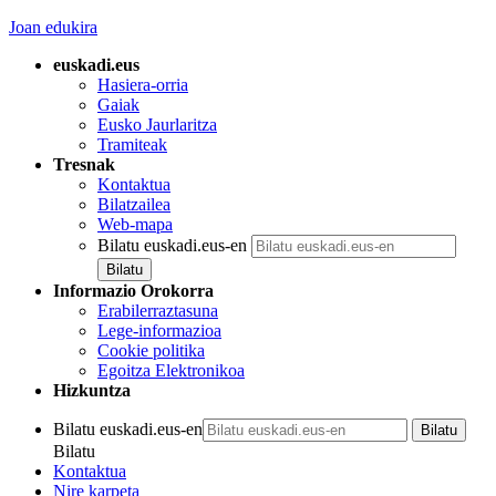
Joan edukira
euskadi.eus
Hasiera-orria
Gaiak
Eusko Jaurlaritza
Tramiteak
Tresnak
Kontaktua
Bilatzailea
Web-mapa
Bilatu euskadi.eus-en
Informazio Orokorra
Erabilerraztasuna
Lege-informazioa
Cookie politika
Egoitza Elektronikoa
Hizkuntza
Bilatu euskadi.eus-en
Bilatu
Kontaktua
Nire karpeta