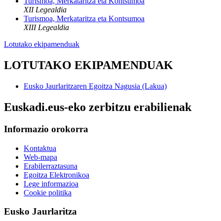
Turismoa, Merkataritza eta Kontsumoa
XII Legealdia
Turismoa, Merkataritza eta Kontsumoa
XIII Legealdia
Lotutako ekipamenduak
LOTUTAKO EKIPAMENDUAK
Eusko Jaurlaritzaren Egoitza Nagusia (Lakua)
Euskadi.eus-eko zerbitzu erabilienak
Informazio orokorra
Kontaktua
Web-mapa
Erabilerraztasuna
Egoitza Elektronikoa
Lege informazioa
Cookie politika
Eusko Jaurlaritza