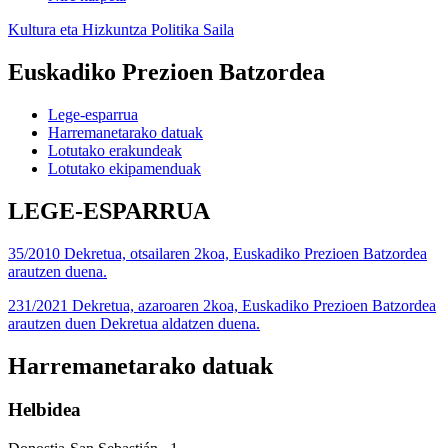
Kultura eta Hizkuntza Politika Saila
Euskadiko Prezioen Batzordea
Lege-esparrua
Harremanetarako datuak
Lotutako erakundeak
Lotutako ekipamenduak
LEGE-ESPARRUA
35/2010 Dekretua, otsailaren 2koa, Euskadiko Prezioen Batzordea
arautzen duena.
231/2021 Dekretua, azaroaren 2koa, Euskadiko Prezioen Batzordea
arautzen duen Dekretua aldatzen duena.
Harremanetarako datuak
Helbidea