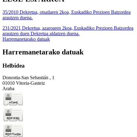
35/2010 Dekretua, otsailaren 2koa, Euskadiko Prezioen Batzordea
arautzen duena.
231/2021 Dekretua, azaroaren 2koa, Euskadiko Prezioen Batzordea
arautzen duen Dekretua aldatzen duena.
Harremanetarako datuak
Harremanetarako datuak
Helbidea
Donostia-San Sebastián , 1
01010 Vitoria-Gasteiz
Araba