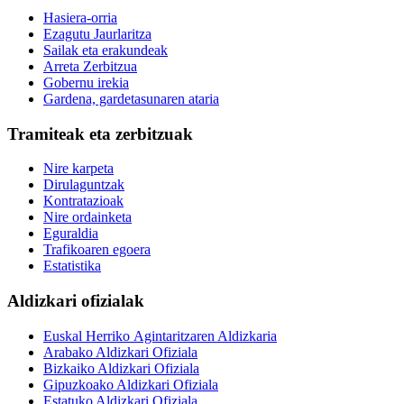
Hasiera-orria
Ezagutu Jaurlaritza
Sailak eta erakundeak
Arreta Zerbitzua
Gobernu irekia
Gardena, gardetasunaren ataria
Tramiteak eta zerbitzuak
Nire karpeta
Dirulaguntzak
Kontratazioak
Nire ordainketa
Eguraldia
Trafikoaren egoera
Estatistika
Aldizkari ofizialak
Euskal Herriko Agintaritzaren Aldizkaria
Arabako Aldizkari Ofiziala
Bizkaiko Aldizkari Ofiziala
Gipuzkoako Aldizkari Ofiziala
Estatuko Aldizkari Ofiziala