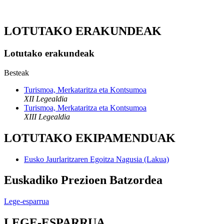
LOTUTAKO ERAKUNDEAK
Lotutako erakundeak
Besteak
Turismoa, Merkataritza eta Kontsumoa
XII Legealdia
Turismoa, Merkataritza eta Kontsumoa
XIII Legealdia
LOTUTAKO EKIPAMENDUAK
Eusko Jaurlaritzaren Egoitza Nagusia (Lakua)
Euskadiko Prezioen Batzordea
Lege-esparrua
LEGE-ESPARRUA