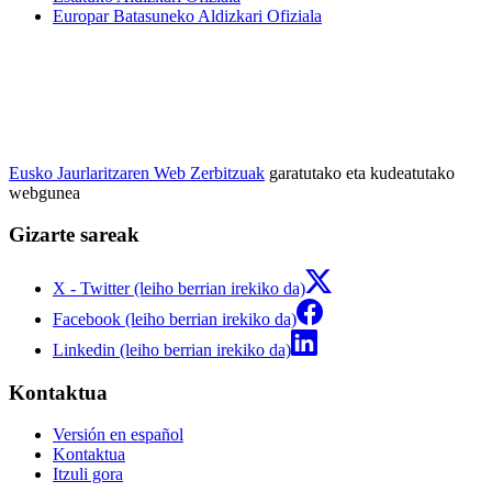
Europar Batasuneko Aldizkari Ofiziala
Eusko Jaurlaritzaren Web Zerbitzuak
garatutako eta kudeatutako
webgunea
Gizarte sareak
X - Twitter (leiho berrian irekiko da)
Facebook (leiho berrian irekiko da)
Linkedin (leiho berrian irekiko da)
Kontaktua
Versión en español
Kontaktua
Itzuli gora