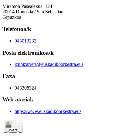
Miramon Pasealekua, 124
20014 Donostia / San Sebastián
Gipuzkoa
Telefonoa/k
943013232
Posta elektronikoa/k
izubizarreta@euskadikoorkestra.eus
Faxa
943308324
Web atariak
https://www.euskadikoorkestra.eus