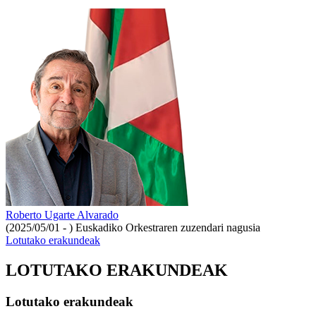
Roberto Ugarte Alvarado
(2025/05/01 - )
Euskadiko Orkestraren zuzendari nagusia
Lotutako erakundeak
LOTUTAKO ERAKUNDEAK
Lotutako erakundeak