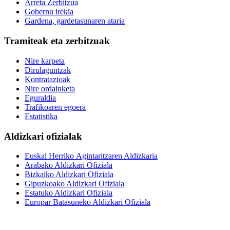
Arreta Zerbitzua
Gobernu irekia
Gardena, gardetasunaren ataria
Tramiteak eta zerbitzuak
Nire karpeta
Dirulaguntzak
Kontratazioak
Nire ordainketa
Eguraldia
Trafikoaren egoera
Estatistika
Aldizkari ofizialak
Euskal Herriko Agintaritzaren Aldizkaria
Arabako Aldizkari Ofiziala
Bizkaiko Aldizkari Ofiziala
Gipuzkoako Aldizkari Ofiziala
Estatuko Aldizkari Ofiziala
Europar Batasuneko Aldizkari Ofiziala