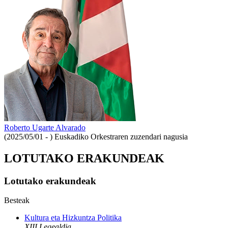
Roberto Ugarte Alvarado
(2025/05/01 - )
Euskadiko Orkestraren zuzendari nagusia
LOTUTAKO ERAKUNDEAK
Lotutako erakundeak
Besteak
Kultura eta Hizkuntza Politika
XIII Legealdia