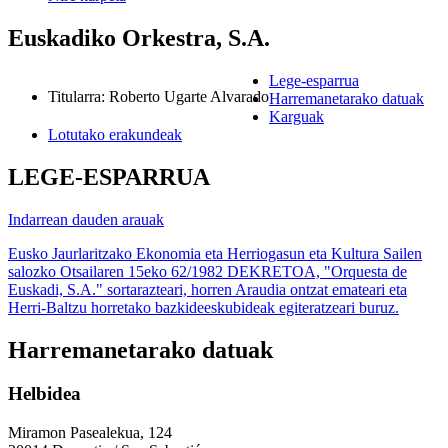
Euskadiko Orkestra, S.A.
Lege-esparrua
Titularra
:
Roberto Ugarte Alvarado
Harremanetarako datuak
Karguak
Lotutako erakundeak
LEGE-ESPARRUA
Indarrean dauden arauak
Eusko Jaurlaritzako Ekonomia eta Herriogasun eta Kultura Sailen
salozko Otsailaren 15eko 62/1982 DEKRETOA, "Orquesta de
Euskadi, S.A." sortarazteari, horren Araudia ontzat emateari eta
Herri-Baltzu horretako bazkideeskubideak egiteratzeari buruz.
Harremanetarako datuak
Helbidea
Miramon Pasealekua, 124