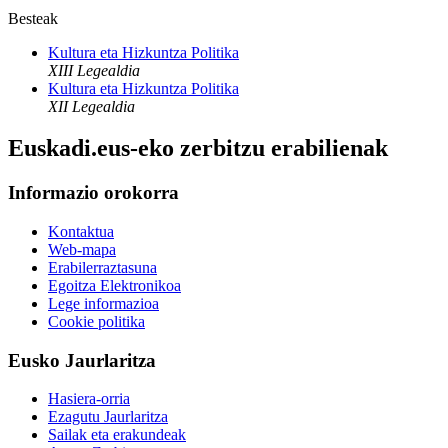
Besteak
Kultura eta Hizkuntza Politika
XIII Legealdia
Kultura eta Hizkuntza Politika
XII Legealdia
Euskadi.eus-eko zerbitzu erabilienak
Informazio orokorra
Kontaktua
Web-mapa
Erabilerraztasuna
Egoitza Elektronikoa
Lege informazioa
Cookie politika
Eusko Jaurlaritza
Hasiera-orria
Ezagutu Jaurlaritza
Sailak eta erakundeak