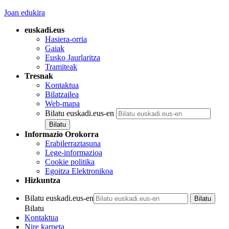
Joan edukira
euskadi.eus
Hasiera-orria
Gaiak
Eusko Jaurlaritza
Tramiteak
Tresnak
Kontaktua
Bilatzailea
Web-mapa
Bilatu euskadi.eus-en
Informazio Orokorra
Erabilerraztasuna
Lege-informazioa
Cookie politika
Egoitza Elektronikoa
Hizkuntza
Bilatu euskadi.eus-en
Bilatu
Kontaktua
Nire karpeta