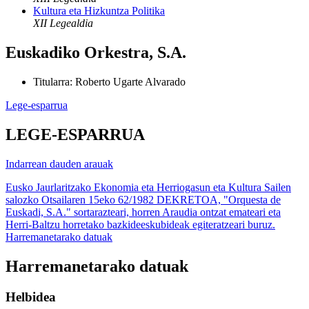
Kultura eta Hizkuntza Politika
XII Legealdia
Euskadiko Orkestra, S.A.
Titularra
:
Roberto Ugarte Alvarado
Lege-esparrua
LEGE-ESPARRUA
Indarrean dauden arauak
Eusko Jaurlaritzako Ekonomia eta Herriogasun eta Kultura Sailen
salozko Otsailaren 15eko 62/1982 DEKRETOA, "Orquesta de
Euskadi, S.A." sortarazteari, horren Araudia ontzat emateari eta
Herri-Baltzu horretako bazkideeskubideak egiteratzeari buruz.
Harremanetarako datuak
Harremanetarako datuak
Helbidea