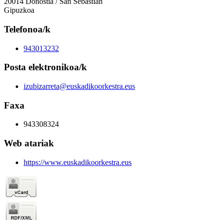
20014 Donostia / San Sebastián
Gipuzkoa
Telefonoa/k
943013232
Posta elektronikoa/k
izubizarreta@euskadikoorkestra.eus
Faxa
943308324
Web atariak
https://www.euskadikoorkestra.eus