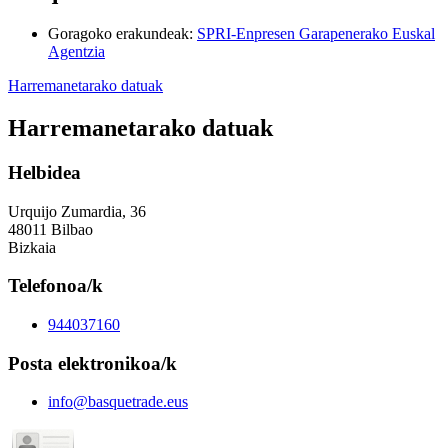
Goragoko erakundeak
:
SPRI-Enpresen Garapenerako Euskal
Agentzia
Harremanetarako datuak
Harremanetarako datuak
Helbidea
Urquijo Zumardia, 36
48011 Bilbao
Bizkaia
Telefonoa/k
944037160
Posta elektronikoa/k
info@basquetrade.eus