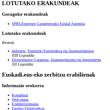
LOTUTAKO ERAKUNDEAK
Goragoko erakundeak
SPRI-Enpresen Garapenerako Euskal Agentzia
Lotutako erakundeak
Besteak
Industria, Trantsizio Energetikoa eta Jasangarritasuna
XIII Legealdia
Ekonomiaren Garapena, Jasangarritasuna eta Ingurumena
XII Legealdia
Euskadi.eus-eko zerbitzu erabilienak
Informazio orokorra
Kontaktua
Web-mapa
Erabilerraztasuna
Egoitza Elektronikoa