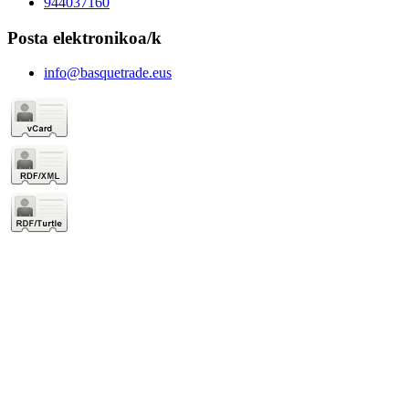
944037160
Posta elektronikoa/k
info@basquetrade.eus