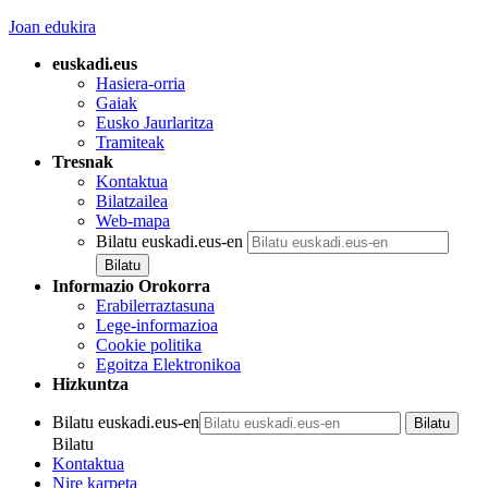
Joan edukira
euskadi.eus
Hasiera-orria
Gaiak
Eusko Jaurlaritza
Tramiteak
Tresnak
Kontaktua
Bilatzailea
Web-mapa
Bilatu euskadi.eus-en
Informazio Orokorra
Erabilerraztasuna
Lege-informazioa
Cookie politika
Egoitza Elektronikoa
Hizkuntza
Bilatu euskadi.eus-en
Bilatu
Kontaktua
Nire karpeta