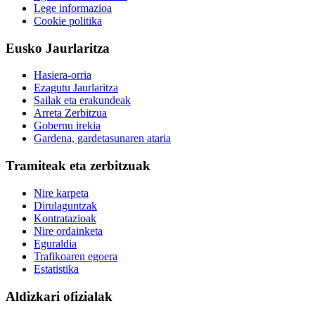
Lege informazioa
Cookie politika
Eusko Jaurlaritza
Hasiera-orria
Ezagutu Jaurlaritza
Sailak eta erakundeak
Arreta Zerbitzua
Gobernu irekia
Gardena, gardetasunaren ataria
Tramiteak eta zerbitzuak
Nire karpeta
Dirulaguntzak
Kontratazioak
Nire ordainketa
Eguraldia
Trafikoaren egoera
Estatistika
Aldizkari ofizialak