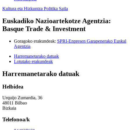
Kultura eta Hizkuntza Politika Saila
Euskadiko Nazioartekotze Agentzia:
Basque Trade & Investment
Goragoko erakundeak
:
SPRI-Enpresen Garapenerako Euskal
Agentzia
Harremanetarako datuak
Lotutako erakundeak
Harremanetarako datuak
Helbidea
Urquijo Zumardia, 36
48011 Bilbao
Bizkaia
Telefonoa/k