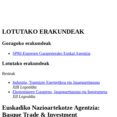
LOTUTAKO ERAKUNDEAK
Goragoko erakundeak
SPRI-Enpresen Garapenerako Euskal Agentzia
Lotutako erakundeak
Besteak
Industria, Trantsizio Energetikoa eta Jasangarritasuna
XIII Legealdia
Ekonomiaren Garapena, Jasangarritasuna eta Ingurumena
XII Legealdia
Euskadiko Nazioartekotze Agentzia:
Basque Trade & Investment