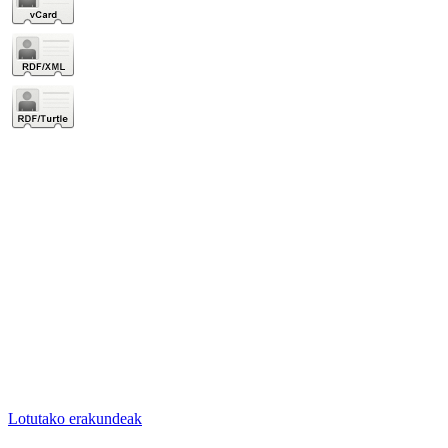
Lotutako erakundeak