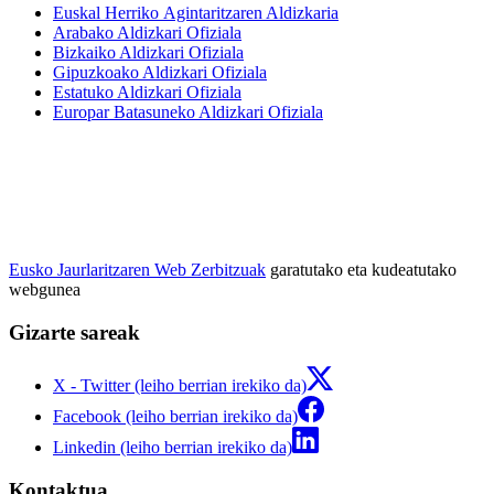
Euskal Herriko Agintaritzaren Aldizkaria
Arabako Aldizkari Ofiziala
Bizkaiko Aldizkari Ofiziala
Gipuzkoako Aldizkari Ofiziala
Estatuko Aldizkari Ofiziala
Europar Batasuneko Aldizkari Ofiziala
Eusko Jaurlaritzaren Web Zerbitzuak
garatutako eta kudeatutako
webgunea
Gizarte sareak
X - Twitter (leiho berrian irekiko da)
Facebook (leiho berrian irekiko da)
Linkedin (leiho berrian irekiko da)
Kontaktua