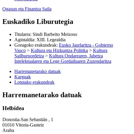
Ogasun eta Finantza Saila
Euskadiko Liburutegia
Titularra
:
Sindi Barbeito Meizoso
Agintaldia
:
XIII. Legealdia
Goragoko erakundeak
:
Eusko Jaurlaritza - Gobierno
Vasco
>
Kultura eta Hizkuntza Politika
>
Kultura
Sailburuordetza
>
Kultura Ondarearen, Jabetza
Intelektualaren eta Lege Gordailuaren Zuzendaritza
Harremanetarako datuak
Karguak
Lotutako erakundeak
Harremanetarako datuak
Helbidea
Donostia-San Sebastián , 1
01010 Vitoria-Gasteiz
Araba