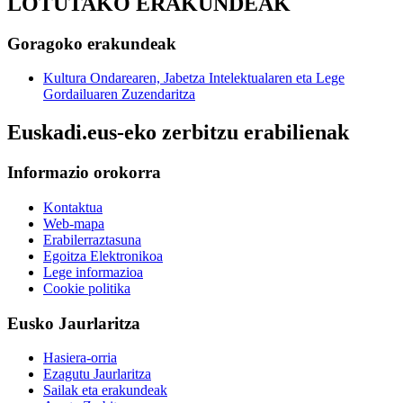
LOTUTAKO ERAKUNDEAK
Goragoko erakundeak
Kultura Ondarearen, Jabetza Intelektualaren eta Lege
Gordailuaren Zuzendaritza
Euskadi.eus-eko zerbitzu erabilienak
Informazio orokorra
Kontaktua
Web-mapa
Erabilerraztasuna
Egoitza Elektronikoa
Lege informazioa
Cookie politika
Eusko Jaurlaritza
Hasiera-orria
Ezagutu Jaurlaritza
Sailak eta erakundeak