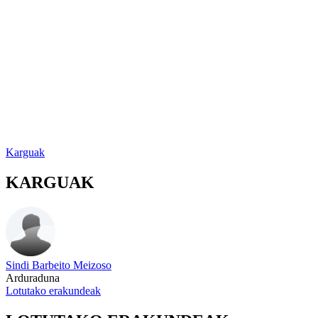
Karguak
KARGUAK
Sindi Barbeito Meizoso
Arduraduna
Lotutako erakundeak