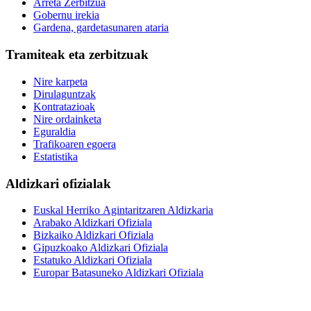
Arreta Zerbitzua
Gobernu irekia
Gardena, gardetasunaren ataria
Tramiteak eta zerbitzuak
Nire karpeta
Dirulaguntzak
Kontratazioak
Nire ordainketa
Eguraldia
Trafikoaren egoera
Estatistika
Aldizkari ofizialak
Euskal Herriko Agintaritzaren Aldizkaria
Arabako Aldizkari Ofiziala
Bizkaiko Aldizkari Ofiziala
Gipuzkoako Aldizkari Ofiziala
Estatuko Aldizkari Ofiziala
Europar Batasuneko Aldizkari Ofiziala