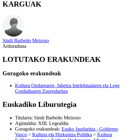
KARGUAK
Sindi Barbeito Meizoso
Arduraduna
LOTUTAKO ERAKUNDEAK
Goragoko erakundeak
Kultura Ondarearen, Jabetza Intelektualaren eta Lege
Gordailuaren Zuzendaritza
Euskadiko Liburutegia
Titularra
:
Sindi Barbeito Meizoso
Agintaldia
:
XIII. Legealdia
Goragoko erakundeak
:
Eusko Jaurlaritza - Gobierno
Vasco
>
Kultura eta Hizkuntza Politika
>
Kultura