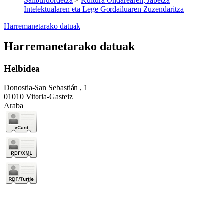
Sailburuordetza
>
Kultura Ondarearen, Jabetza
Intelektualaren eta Lege Gordailuaren Zuzendaritza
Harremanetarako datuak
Harremanetarako datuak
Helbidea
Donostia-San Sebastián , 1
01010 Vitoria-Gasteiz
Araba