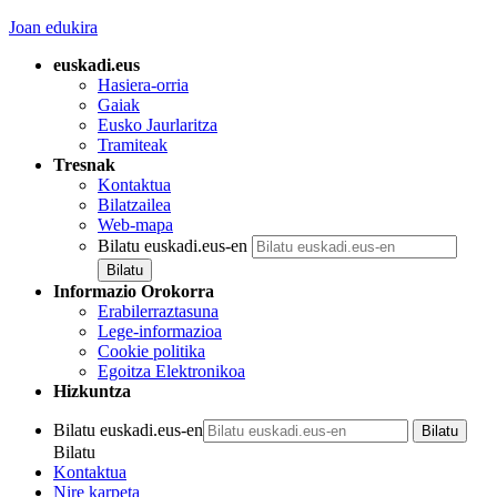
Joan edukira
euskadi.eus
Hasiera-orria
Gaiak
Eusko Jaurlaritza
Tramiteak
Tresnak
Kontaktua
Bilatzailea
Web-mapa
Bilatu euskadi.eus-en
Informazio Orokorra
Erabilerraztasuna
Lege-informazioa
Cookie politika
Egoitza Elektronikoa
Hizkuntza
Bilatu euskadi.eus-en
Bilatu
Kontaktua
Nire karpeta