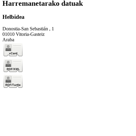
Harremanetarako datuak
Helbidea
Donostia-San Sebastián , 1
01010 Vitoria-Gasteiz
Araba