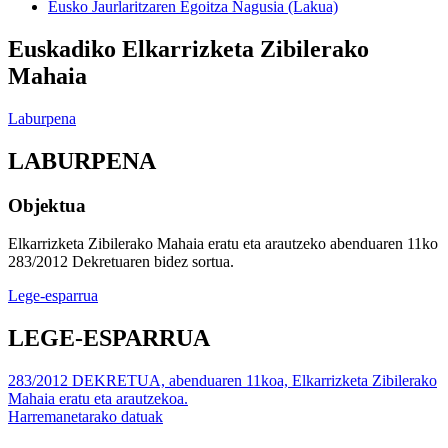
Eusko Jaurlaritzaren Egoitza Nagusia (Lakua)
Euskadiko Elkarrizketa Zibilerako
Mahaia
Laburpena
LABURPENA
Objektua
Elkarrizketa Zibilerako Mahaia eratu eta arautzeko abenduaren 11ko
283/2012 Dekretuaren bidez sortua.
Lege-esparrua
LEGE-ESPARRUA
283/2012 DEKRETUA, abenduaren 11koa, Elkarrizketa Zibilerako
Mahaia eratu eta arautzekoa.
Harremanetarako datuak