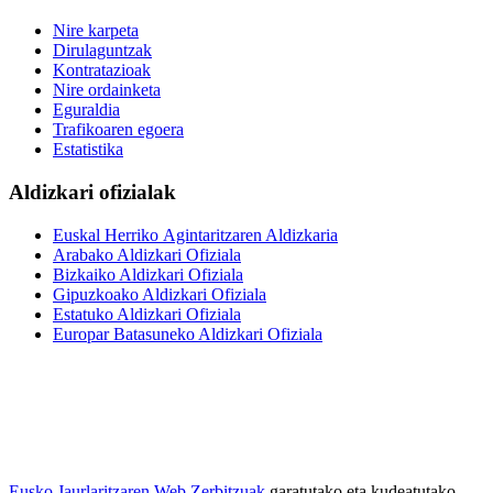
Nire karpeta
Dirulaguntzak
Kontratazioak
Nire ordainketa
Eguraldia
Trafikoaren egoera
Estatistika
Aldizkari ofizialak
Euskal Herriko Agintaritzaren Aldizkaria
Arabako Aldizkari Ofiziala
Bizkaiko Aldizkari Ofiziala
Gipuzkoako Aldizkari Ofiziala
Estatuko Aldizkari Ofiziala
Europar Batasuneko Aldizkari Ofiziala
Eusko Jaurlaritzaren Web Zerbitzuak
garatutako eta kudeatutako