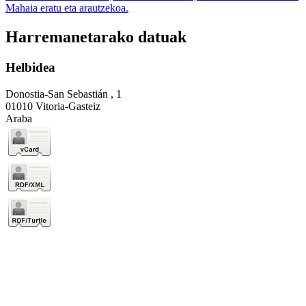
Mahaia eratu eta arautzekoa.
Harremanetarako datuak
Helbidea
Donostia-San Sebastián , 1
01010 Vitoria-Gasteiz
Araba