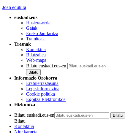
Joan edukira
euskadi.eus
Hasiera-orria
Gaiak
Eusko Jaurlaritza
Tramiteak
Tresnak
Kontaktua
Bilatzailea
Web-mapa
Bilatu euskadi.eus-en
Informazio Orokorra
Erabilerraztasuna
Lege-informazioa
Cookie politika
Egoitza Elektronikoa
Hizkuntza
Bilatu euskadi.eus-en
Bilatu
Kontaktua
Nire karpeta