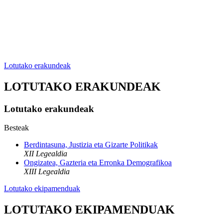
Lotutako erakundeak
LOTUTAKO ERAKUNDEAK
Lotutako erakundeak
Besteak
Berdintasuna, Justizia eta Gizarte Politikak
XII Legealdia
Ongizatea, Gazteria eta Erronka Demografikoa
XIII Legealdia
Lotutako ekipamenduak
LOTUTAKO EKIPAMENDUAK