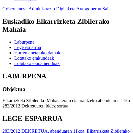
Gobernantza, Administrazio Digital eta Autogobernu Saila
Euskadiko Elkarrizketa Zibilerako
Mahaia
Laburpena
Lege-esparrua
Harremanetarako datuak
Lotutako erakundeak
Lotutako ekipamenduak
LABURPENA
Objektua
Elkarrizketa Zibilerako Mahaia eratu eta arautzeko abenduaren 11ko
283/2012 Dekretuaren bidez sortua.
LEGE-ESPARRUA
283/2012 DEKRETUA, abenduaren 11koa, Elkarrizketa Zibilerako