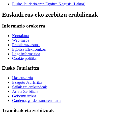
Eusko Jaurlaritzaren Egoitza Nagusia (Lakua)
Euskadi.eus-eko zerbitzu erabilienak
Informazio orokorra
Kontaktua
Web-mapa
Erabilerraztasuna
Egoitza Elektronikoa
Lege informazioa
Cookie politika
Eusko Jaurlaritza
Hasiera-orria
Ezagutu Jaurlaritza
Sailak eta erakundeak
Arreta Zerbitzua
Gobernu irekia
Gardena, gardetasunaren ataria
Tramiteak eta zerbitzuak