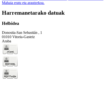
Mahaia eratu eta arautzekoa.
Harremanetarako datuak
Helbidea
Donostia-San Sebastián , 1
01010 Vitoria-Gasteiz
Araba