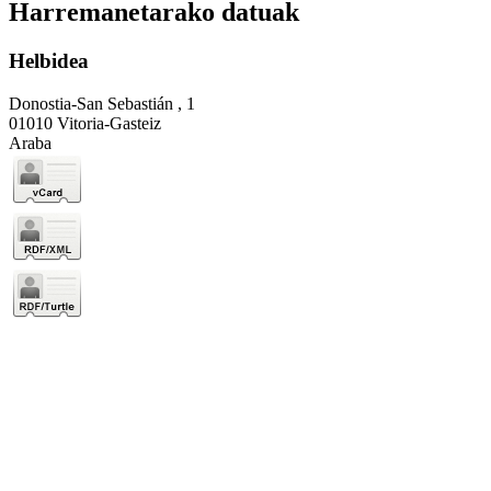
Harremanetarako datuak
Helbidea
Donostia-San Sebastián , 1
01010 Vitoria-Gasteiz
Araba