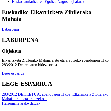
Eusko Jaurlaritzaren Egoitza Nagusia (Lakua)
Euskadiko Elkarrizketa Zibilerako
Mahaia
Laburpena
LABURPENA
Objektua
Elkarrizketa Zibilerako Mahaia eratu eta arautzeko abenduaren 11ko
283/2012 Dekretuaren bidez sortua.
Lege-esparrua
LEGE-ESPARRUA
283/2012 DEKRETUA, abenduaren 11koa, Elkarrizketa Zibilerako
Mahaia eratu eta arautzekoa.
Harremanetarako datuak