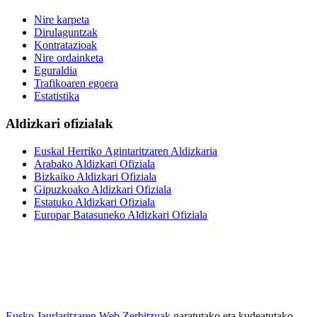
Nire karpeta
Dirulaguntzak
Kontratazioak
Nire ordainketa
Eguraldia
Trafikoaren egoera
Estatistika
Aldizkari ofizialak
Euskal Herriko Agintaritzaren Aldizkaria
Arabako Aldizkari Ofiziala
Bizkaiko Aldizkari Ofiziala
Gipuzkoako Aldizkari Ofiziala
Estatuko Aldizkari Ofiziala
Europar Batasuneko Aldizkari Ofiziala
Eusko Jaurlaritzaren Web Zerbitzuak
garatutako eta kudeatutako