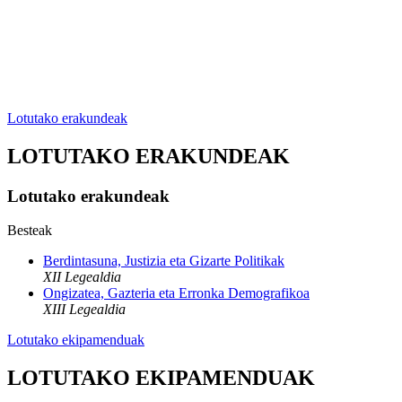
Lotutako erakundeak
LOTUTAKO ERAKUNDEAK
Lotutako erakundeak
Besteak
Berdintasuna, Justizia eta Gizarte Politikak
XII Legealdia
Ongizatea, Gazteria eta Erronka Demografikoa
XIII Legealdia
Lotutako ekipamenduak
LOTUTAKO EKIPAMENDUAK