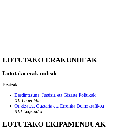
LOTUTAKO ERAKUNDEAK
Lotutako erakundeak
Besteak
Berdintasuna, Justizia eta Gizarte Politikak
XII Legealdia
Ongizatea, Gazteria eta Erronka Demografikoa
XIII Legealdia
LOTUTAKO EKIPAMENDUAK