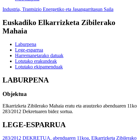
Industria, Trantsizio Energetiko eta Jasangarritasun Saila
Euskadiko Elkarrizketa Zibilerako
Mahaia
Laburpena
Lege-esparrua
Harremanetarako datuak
Lotutako erakundeak
Lotutako ekipamenduak
LABURPENA
Objektua
Elkarrizketa Zibilerako Mahaia eratu eta arautzeko abenduaren 11ko
283/2012 Dekretuaren bidez sortua.
LEGE-ESPARRUA
283/2012 DEKRETUA, abenduaren 11koa, Elkarrizketa Zibilerako