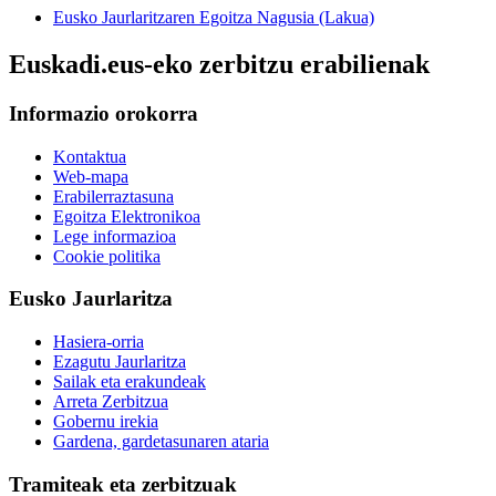
Eusko Jaurlaritzaren Egoitza Nagusia (Lakua)
Euskadi.eus-eko zerbitzu erabilienak
Informazio orokorra
Kontaktua
Web-mapa
Erabilerraztasuna
Egoitza Elektronikoa
Lege informazioa
Cookie politika
Eusko Jaurlaritza
Hasiera-orria
Ezagutu Jaurlaritza
Sailak eta erakundeak
Arreta Zerbitzua
Gobernu irekia
Gardena, gardetasunaren ataria
Tramiteak eta zerbitzuak