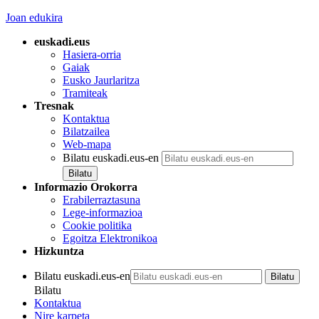
Joan edukira
euskadi.eus
Hasiera-orria
Gaiak
Eusko Jaurlaritza
Tramiteak
Tresnak
Kontaktua
Bilatzailea
Web-mapa
Bilatu euskadi.eus-en
Informazio Orokorra
Erabilerraztasuna
Lege-informazioa
Cookie politika
Egoitza Elektronikoa
Hizkuntza
Bilatu euskadi.eus-en
Bilatu
Kontaktua
Nire karpeta