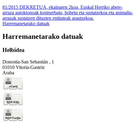
81/2015 DEKRETUA, ekainaren 2koa, Euskal Herriko abere-
arraza autoktonoak kontserbatu, hobetu eta sustatzekoa eta animalia-
arrazak sustatzen dituzten entitateak arautzekoa.
Harremanetarako datuak
Harremanetarako datuak
Helbidea
Donostia-San Sebastián , 1
01010 Vitoria-Gasteiz
Araba