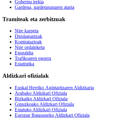
Gobernu irekia
Gardena, gardetasunaren ataria
Tramiteak eta zerbitzuak
Nire karpeta
Dirulaguntzak
Kontratazioak
Nire ordainketa
Eguraldia
Trafikoaren egoera
Estatistika
Aldizkari ofizialak
Euskal Herriko Agintaritzaren Aldizkaria
Arabako Aldizkari Ofiziala
Bizkaiko Aldizkari Ofiziala
Gipuzkoako Aldizkari Ofiziala
Estatuko Aldizkari Ofiziala
Europar Batasuneko Aldizkari Ofiziala