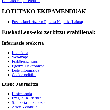
Lotutako ekipamenduak
LOTUTAKO EKIPAMENDUAK
Eusko Jaurlaritzaren Egoitza Nagusia (Lakua)
Euskadi.eus-eko zerbitzu erabilienak
Informazio orokorra
Kontaktua
Web-mapa
Erabilerraztasuna
Egoitza Elektronikoa
Lege informazioa
Cookie politika
Eusko Jaurlaritza
Hasiera-orria
Ezagutu Jaurlaritza
Sailak eta erakundeak
Arreta Zerbitzua