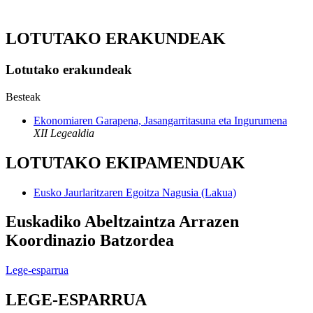
LOTUTAKO ERAKUNDEAK
Lotutako erakundeak
Besteak
Ekonomiaren Garapena, Jasangarritasuna eta Ingurumena
XII Legealdia
LOTUTAKO EKIPAMENDUAK
Eusko Jaurlaritzaren Egoitza Nagusia (Lakua)
Euskadiko Abeltzaintza Arrazen
Koordinazio Batzordea
Lege-esparrua
LEGE-ESPARRUA