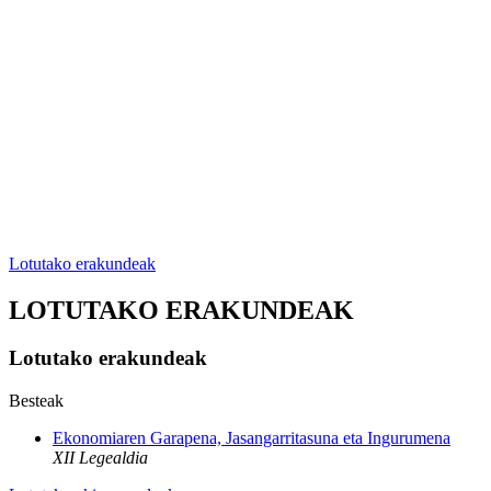
Lotutako erakundeak
LOTUTAKO ERAKUNDEAK
Lotutako erakundeak
Besteak
Ekonomiaren Garapena, Jasangarritasuna eta Ingurumena
XII Legealdia