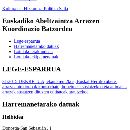
Kultura eta Hizkuntza Politika Saila
Euskadiko Abeltzaintza Arrazen
Koordinazio Batzordea
Lege-esparrua
Harremanetarako datuak
Lotutako erakundeak
Lotutako ekipamenduak
LEGE-ESPARRUA
81/2015 DEKRETUA, ekainaren 2koa, Euskal Herriko abere-
arraza autoktonoak kontserbatu, hobetu eta sustatzekoa eta animalia-
arrazak sustatzen dituzten entitateak arautzekoa.
Harremanetarako datuak
Helbidea
Donostia-San Sebastián , 1