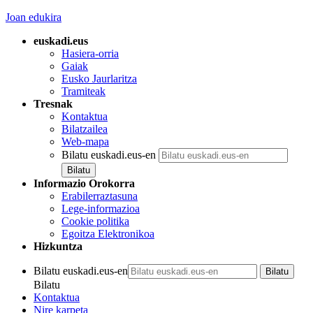
Joan edukira
euskadi.eus
Hasiera-orria
Gaiak
Eusko Jaurlaritza
Tramiteak
Tresnak
Kontaktua
Bilatzailea
Web-mapa
Bilatu euskadi.eus-en
Informazio Orokorra
Erabilerraztasuna
Lege-informazioa
Cookie politika
Egoitza Elektronikoa
Hizkuntza
Bilatu euskadi.eus-en
Bilatu
Kontaktua
Nire karpeta