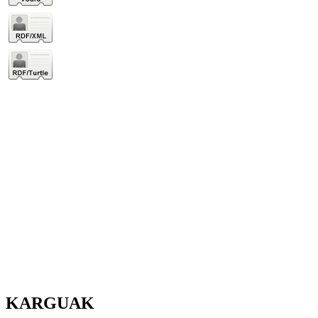
KARGUAK